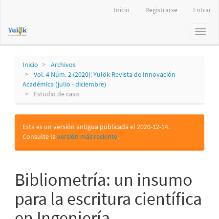
Navegación
Inicio
Registrarse
Entrar
principal
Contenido
Toggl
principal
naviga
Barra
lateral
Inicio
Archivos
Vol. 4 Núm. 2 (2020): Yulök Revista de Innovación
Académica (julio - diciembre)
Estudio de caso
Esta es un versión antigua publicada el 2020-12-14.
Consulte la
versión más reciente
.
Bibliometría: un insumo
para la escritura científica
en Ingeniería