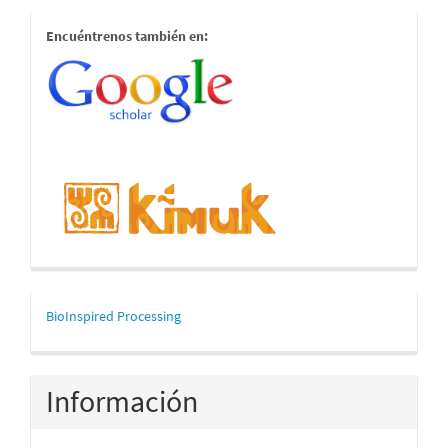
estamostambien
Encuéntrenos también en:
mascerca
BioInspired Processing
Información