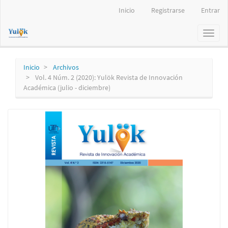
Navegación
Inicio
Registrarse
Entrar
principal
Contenido
Toggl
principal
naviga
Barra
lateral
Inicio
Archivos
Vol. 4 Núm. 2 (2020): Yulök Revista de Innovación
Académica (julio - diciembre)