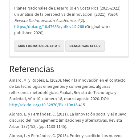
Planes Nacionales de Desarrollo en Costa Rica (2015-2022):
un análisis de la perspectiva de innovación. (2021).
Yulök
Revista De Innovación Académica
,
4
(2).
https://doi.org/10.47633/yulk.v4i2.268
(Original work
published 2020)
MÁS FORMATOS DE CITA
DESCARGAR CITA
Referencias
Amaro, M. y Robles, E. (2020). Medir la innovación en el contexto
de las tecnologías emergentes y convergentes: algunas
reflexiones metodológicas. Paakat, Revista de Tecnología y
Sociedad, Año 10, número 18, marzo-agosto 2020. DOI:
http://dx.doi.org/10.32870/Pk.a10n18.415
Alonso, L. y Fernández, C. (2011). La innovación social y el nuevo
discurso del management: limitaciones y alternativas. Revista
Arbor, 187(752), (pp. 1133-1145).
Alonso, L. y Fernández, C. (2018). Poder y sacrificio: los nuevos