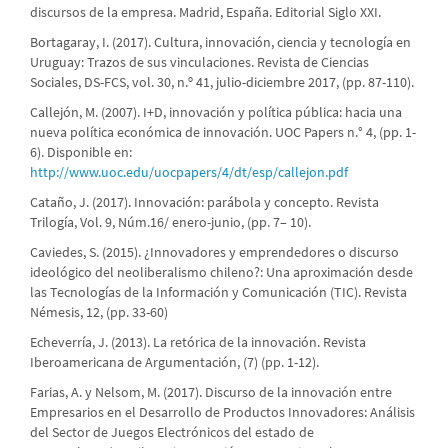
discursos de la empresa. Madrid, España. Editorial Siglo XXI.
Bortagaray, I. (2017). Cultura, innovación, ciencia y tecnología en
Uruguay: Trazos de sus vinculaciones. Revista de Ciencias
Sociales, DS-FCS, vol. 30, n.º 41, julio-diciembre 2017, (pp. 87-110).
Callejón, M. (2007). I+D, innovación y política pública: hacia una
nueva política económica de innovación. UOC Papers n.° 4, (pp. 1-
6). Disponible en:
http://www.uoc.edu/uocpapers/4/dt/esp/callejon.pdf
Cataño, J. (2017). Innovación: parábola y concepto. Revista
Trilogía, Vol. 9, Núm.16/ enero-junio, (pp. 7– 10).
Caviedes, S. (2015). ¿Innovadores y emprendedores o discurso
ideológico del neoliberalismo chileno?: Una aproximación desde
las Tecnologías de la Información y Comunicación (TIC). Revista
Némesis, 12, (pp. 33-60)
Echeverría, J. (2013). La retórica de la innovación. Revista
Iberoamericana de Argumentación, (7) (pp. 1-12).
Farias, A. y Nelsom, M. (2017). Discurso de la innovación entre
Empresarios en el Desarrollo de Productos Innovadores: Análisis
del Sector de Juegos Electrónicos del estado de