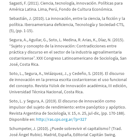
Sagasti, F. (2011). Ciencia, tecnología, innovación. Políticas para
América Latina. Lima, Perú, Fondo de Cultura Económica.
Sebastián, J. (2010). La innovación, entre la ciencia, la ficción y la
política. Iberoamericana deficiencia, Tecnología y Sociedad-CTS,
(5), (pp. 1-15).
Segura, A., Aguilar, G., Soto, L. Medina, R. Arias, K., Díaz, N. (2015).
“Sujeto y concepto de la innovación: Contradicciones entre
práctica y discurso en el sector de la industria agroalimentaria
costarricense”. XXX Congreso Latinoamericano de Sociología, San
José, Costa Rica.
Soto, L., Segura, A., Velázquez, J., y Cedeño, S. (2019). El discurso
de innovación en la prensa escrita costarricense: el uso funcional
del concepto. Revista Yülok de Innovación académica, III edición,
Universidad Técnica Nacional, Costa Rica.
Soto, L. y Segura, A. (2019). El discurso de innovación como
impulsor del sujeto de rendimiento: entre panóptico y apóptico.
Revista Argentina de Sociología, V. 15, n. 25, jul-dic, (pp. 170-188).
Disponible en:
http://ras.cps.org.ar/?p=327
Schumpeter, J. (2010). ¿Puede sobrevivir el capitalismo? (Trad.
José Ángel Rubio). Madrid, España, Editorial Capitán Swing.