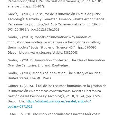
Pernambuco/Brasil. Revista Gestión y Gerencia, Vol. 11, No. 01,
enero-abril, (pp. 86-107).
García, J. (2012). El discurso de la innovación en tela de juicio:
Tecnología, Mercado y Bienestar Humano. Revista Arbor Ciencia,
Pensamiento y Cultura, Vol. 188-753 enero-febrero (pp. 19-30).
DOI: 10.3989/arbor.2012.753n1002
Godin, B. (2015a). Models of innovation: Why models of
innovation are models, or what work is being done in calling
them models? Social Studies of Science, 45(4), (pp. 570-596).
Disponible en: www.jstor.org/stable/43829043
Godin, B. (2015b). Innovation Contested. The Idea of Innovation
Over the Centuries. England, Routledge.
Godin, B. (2017). Models of Innovation. The history of an Idea.
United States, The MIT Press
Gómez, C. (2015). El rol de los recursos humanos en la gestión de
la innovación en empresas constructoras. Revista Electrónica
Gestión de las Personas y Tecnología, Vol. 8, Nº. 24, (pp. 17-29).
Disponible:
https://dialnet.unirioja.es/servlet/articulo?
codigo=5771022
Jäger, S. (2003). Discurso y conocimiento: aspectos teóricos y