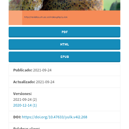
PDF
HTML
EPUB
Publicado:
2021-09-24
Actualizado:
2021-09-24
Versiones:
2021-09-24 (2)
2020-12-14 (1)
DOI:
https://doi.org/10.47633/yulk.v4i2.268
Palabras clave: