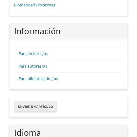
mascerca
BioInspired Processing
Información
Para lectores/as
Para autores/as
Para bibliotecarios/as
Enviar
ENVIAR UN ARTÍCULO
un
artículo
Idioma