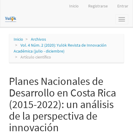
Navegación
Inicio
Registrarse
Entrar
principal
Contenido
Toggl
principal
naviga
Barra
lateral
Inicio
Archivos
Vol. 4 Núm. 2 (2020): Yulök Revista de Innovación
Académica (julio - diciembre)
Artículo científico
Planes Nacionales de
Desarrollo en Costa Rica
(2015-2022): un análisis
de la perspectiva de
innovación