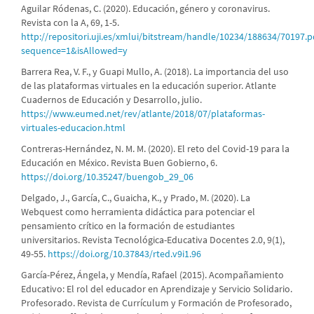
Aguilar Ródenas, C. (2020). Educación, género y coronavirus.
Revista con la A, 69, 1-5.
http://repositori.uji.es/xmlui/bitstream/handle/10234/188634/70197.p
sequence=1&isAllowed=y
Barrera Rea, V. F., y Guapi Mullo, A. (2018). La importancia del uso
de las plataformas virtuales en la educación superior. Atlante
Cuadernos de Educación y Desarrollo, julio.
https://www.eumed.net/rev/atlante/2018/07/plataformas-
virtuales-educacion.html
Contreras-Hernández, N. M. M. (2020). El reto del Covid-19 para la
Educación en México. Revista Buen Gobierno, 6.
https://doi.org/10.35247/buengob_29_06
Delgado, J., García, C., Guaicha, K., y Prado, M. (2020). La
Webquest como herramienta didáctica para potenciar el
pensamiento crítico en la formación de estudiantes
universitarios. Revista Tecnológica-Educativa Docentes 2.0, 9(1),
49-55.
https://doi.org/10.37843/rted.v9i1.96
García-Pérez, Ángela, y Mendía, Rafael (2015). Acompañamiento
Educativo: El rol del educador en Aprendizaje y Servicio Solidario.
Profesorado. Revista de Currículum y Formación de Profesorado,