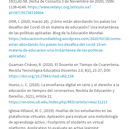
19(1),42-58. [fecha de Consulta 3 de Noviembre de 2020]. ISSN:
1138-414X.
https://www.redalyc.org/articulo.oa?
id=567/56738729004
GEM, I. (2020, marzo 26). ¿Cómo están abordando los países los
desafíos del Covid-19 en materia de educación? Una instantánea
de las políticas aplicadas. Blog de la Educación Mundial.
https://educacionmundialblog.wordpress.com/2020/03/26/como-
estan-abordando-los-paises-los-desafios-del-covid-19-en-
materia-de-educacion-una-instantanea-de-las-politicas-
aplicadas/
Guaman-Chávez, R. (2020). El Docente en Tiempo de Cuarentena.
Revista Tecnológica-Educativa Docentes 2.0, 8(2), 21-27, DOI:
https://doi.org/10.37843/rted.v8i2.154
Hueso, L. C. (2020). La enseñanza digital en serio y el derecho a la
educación en tiempos del coronavirus. Revista de Educación y
Derecho., 0(21), Article 21.
https://revistes.ub.edu/index.php/RED/article/view/31213
Iglesia-Villasol, M. C. (2019). Huellas de los estudiantes en las
plataformas virtuales. Aplicación para evaluar una metodología
de aprendizaje activo.: Footprints of students on virtual
platforms. Application to evaluate an active learning