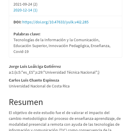
2021-09-24 (2)
2020-12-14 (1)
DOI:
https://doi.org/10.47633/yulk.v4i2.285
Palabras clave:
Tecnologías de la Información y la Comunicación,
Educación Superior, Innovación Pedagógica, Enseñanza,
Covid-19
Contenido
Jorge Luis Loáiciga Gutiérrez
a:1:{s:5:"es_ES";s:29:"Universidad Técnica Nacional";}
principal
Carlos Luis Chanto Espinoza
del
Universidad Nacional de Costa Rica
artículo
Resumen
El objetivo de este estudio fue el de valorar el impacto del
cambio metodológico del proceso de enseñanza-aprendizaje, de
modalidad presencial a remota con ayuda de las tecnologías de
información y comunicación (TIC) como consecuencia de la