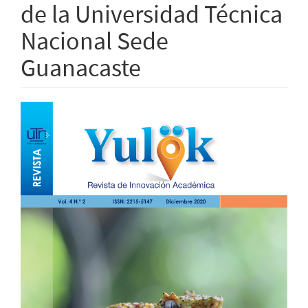
de la Universidad Técnica
Nacional Sede
Guanacaste
Barra
lateral
del
artículo