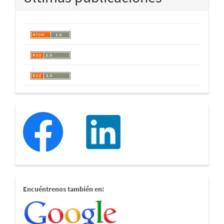
redessociales
estamostambien
Encuéntrenos también en: