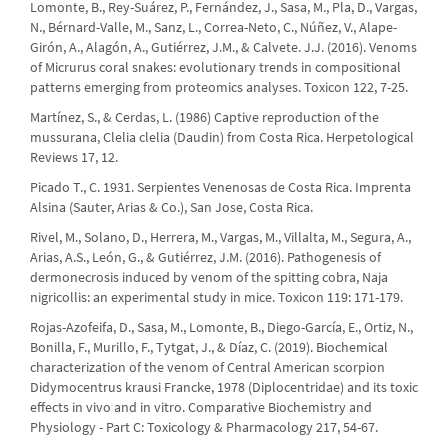
Lomonte, B., Rey-Suárez, P., Fernández, J., Sasa, M., Pla, D., Vargas,
N., Bérnard-Valle, M., Sanz, L., Correa-Neto, C., Núñez, V., Alape-
Girón, A., Alagón, A., Gutiérrez, J.M., & Calvete. J.J. (2016). Venoms
of Micrurus coral snakes: evolutionary trends in compositional
patterns emerging from proteomics analyses. Toxicon 122, 7-25.
Martínez, S., & Cerdas, L. (1986) Captive reproduction of the
mussurana, Clelia clelia (Daudin) from Costa Rica. Herpetological
Reviews 17, 12.
Picado T., C. 1931. Serpientes Venenosas de Costa Rica. Imprenta
Alsina (Sauter, Arias & Co.), San Jose, Costa Rica.
Rivel, M., Solano, D., Herrera, M., Vargas, M., Villalta, M., Segura, A.,
Arias, A.S., León, G., & Gutiérrez, J.M. (2016). Pathogenesis of
dermonecrosis induced by venom of the spitting cobra, Naja
nigricollis: an experimental study in mice. Toxicon 119: 171-179.
Rojas-Azofeifa, D., Sasa, M., Lomonte, B., Diego-García, E., Ortiz, N.,
Bonilla, F., Murillo, F., Tytgat, J., & Díaz, C. (2019). Biochemical
characterization of the venom of Central American scorpion
Didymocentrus krausi Francke, 1978 (Diplocentridae) and its toxic
effects in vivo and in vitro. Comparative Biochemistry and
Physiology - Part C: Toxicology & Pharmacology 217, 54-67.