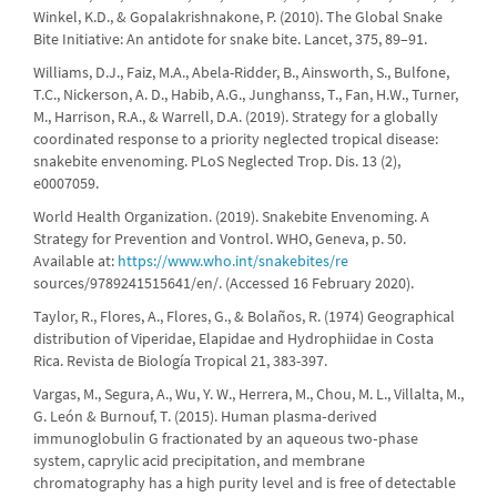
Winkel, K.D., & Gopalakrishnakone, P. (2010). The Global Snake
Bite Initiative: An antidote for snake bite. Lancet, 375, 89–91.
Williams, D.J., Faiz, M.A., Abela-Ridder, B., Ainsworth, S., Bulfone,
T.C., Nickerson, A. D., Habib, A.G., Junghanss, T., Fan, H.W., Turner,
M., Harrison, R.A., & Warrell, D.A. (2019). Strategy for a globally
coordinated response to a priority neglected tropical disease:
snakebite envenoming. PLoS Neglected Trop. Dis. 13 (2),
e0007059.
World Health Organization. (2019). Snakebite Envenoming. A
Strategy for Prevention and Vontrol. WHO, Geneva, p. 50.
Available at:
https://www.who.int/snakebites/re
sources/9789241515641/en/. (Accessed 16 February 2020).
Taylor, R., Flores, A., Flores, G., & Bolaños, R. (1974) Geographical
distribution of Viperidae, Elapidae and Hydrophiidae in Costa
Rica. Revista de Biología Tropical 21, 383-397.
Vargas, M., Segura, A., Wu, Y. W., Herrera, M., Chou, M. L., Villalta, M.,
G. León & Burnouf, T. (2015). Human plasma‐derived
immunoglobulin G fractionated by an aqueous two‐phase
system, caprylic acid precipitation, and membrane
chromatography has a high purity level and is free of detectable