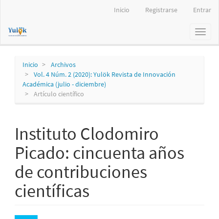
Navegación
Inicio
Registrarse
Entrar
principal
Contenido
Toggl
principal
naviga
Barra
lateral
Inicio
Archivos
Vol. 4 Núm. 2 (2020): Yulök Revista de Innovación
Académica (julio - diciembre)
Artículo científico
Instituto Clodomiro
Picado: cincuenta años
de contribuciones
científicas