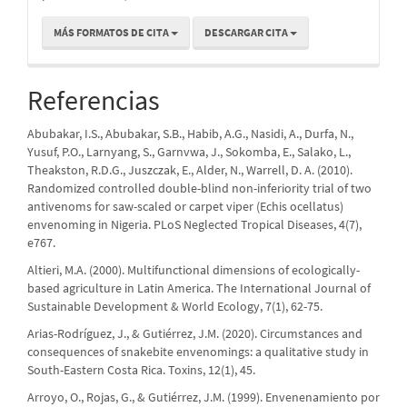
MÁS FORMATOS DE CITA
DESCARGAR CITA
Referencias
Abubakar, I.S., Abubakar, S.B., Habib, A.G., Nasidi, A., Durfa, N.,
Yusuf, P.O., Larnyang, S., Garnvwa, J., Sokomba, E., Salako, L.,
Theakston, R.D.G., Juszczak, E., Alder, N., Warrell, D. A. (2010).
Randomized controlled double-blind non-inferiority trial of two
antivenoms for saw-scaled or carpet viper (Echis ocellatus)
envenoming in Nigeria. PLoS Neglected Tropical Diseases, 4(7),
e767.
Altieri, M.A. (2000). Multifunctional dimensions of ecologically-
based agriculture in Latin America. The International Journal of
Sustainable Development & World Ecology, 7(1), 62-75.
Arias-Rodríguez, J., & Gutiérrez, J.M. (2020). Circumstances and
consequences of snakebite envenomings: a qualitative study in
South-Eastern Costa Rica. Toxins, 12(1), 45.
Arroyo, O., Rojas, G., & Gutiérrez, J.M. (1999). Envenenamiento por