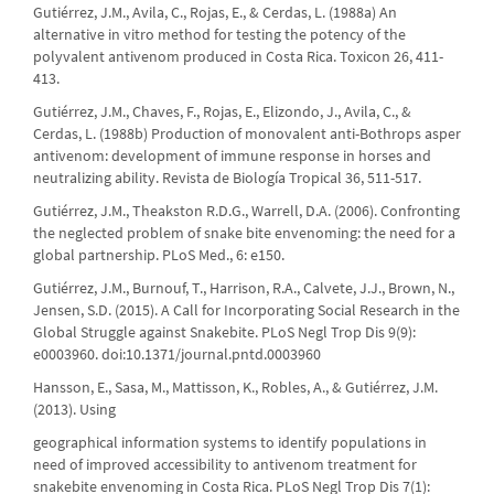
Gutiérrez, J.M., Avila, C., Rojas, E., & Cerdas, L. (1988a) An
alternative in vitro method for testing the potency of the
polyvalent antivenom produced in Costa Rica. Toxicon 26, 411-
413.
Gutiérrez, J.M., Chaves, F., Rojas, E., Elizondo, J., Avila, C., &
Cerdas, L. (1988b) Production of monovalent anti-Bothrops asper
antivenom: development of immune response in horses and
neutralizing ability. Revista de Biología Tropical 36, 511-517.
Gutiérrez, J.M., Theakston R.D.G., Warrell, D.A. (2006). Confronting
the neglected problem of snake bite envenoming: the need for a
global partnership. PLoS Med., 6: e150.
Gutiérrez, J.M., Burnouf, T., Harrison, R.A., Calvete, J.J., Brown, N.,
Jensen, S.D. (2015). A Call for Incorporating Social Research in the
Global Struggle against Snakebite. PLoS Negl Trop Dis 9(9):
e0003960. doi:10.1371/journal.pntd.0003960
Hansson, E., Sasa, M., Mattisson, K., Robles, A., & Gutiérrez, J.M.
(2013). Using
geographical information systems to identify populations in
need of improved accessibility to antivenom treatment for
snakebite envenoming in Costa Rica. PLoS Negl Trop Dis 7(1):