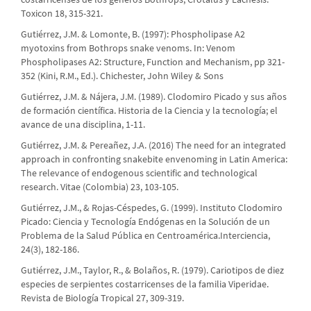
Toxicon 18, 315-321.
Gutiérrez, J.M. & Lomonte, B. (1997): Phospholipase A2
myotoxins from Bothrops snake venoms. In: Venom
Phospholipases A2: Structure, Function and Mechanism, pp 321-
352 (Kini, R.M., Ed.). Chichester, John Wiley & Sons
Gutiérrez, J.M. & Nájera, J.M. (1989). Clodomiro Picado y sus años
de formación científica. Historia de la Ciencia y la tecnología; el
avance de una disciplina, 1-11.
Gutiérrez, J.M. & Pereañez, J.A. (2016) The need for an integrated
approach in confronting snakebite envenoming in Latin America:
The relevance of endogenous scientific and technological
research. Vitae (Colombia) 23, 103-105.
Gutiérrez, J.M., & Rojas-Céspedes, G. (1999). Instituto Clodomiro
Picado: Ciencia y Tecnología Endógenas en la Solución de un
Problema de la Salud Pública en Centroamérica.Interciencia,
24(3), 182-186.
Gutiérrez, J.M., Taylor, R., & Bolaños, R. (1979). Cariotipos de diez
especies de serpientes costarricenses de la familia Viperidae.
Revista de Biología Tropical 27, 309-319.