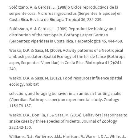
Solórzano, A. & Cerdas, L. (1988)b Ciclos reproductivos de la
serpiente coral Micrurus nigrocinctus (Serpentes: Elapidae) en
Costa Rica. Revista de Biología Tropical 36, 235-239.
Solórzano, A. & Cerdas, L. (1989) Reproductive biology and
distribution of the terciopelo, Bothrops asper Garman
(Serpentes: Viperidae) in Costa Rica. Herpetologica 45, 444-450.
Wasko, D.K. & Sasa, M. (2009). Activity patterns of a Neotropical
ambush predator: Spatial Ecology of the fer-de-lance (Bothrops
asper, Serpentes: Viperidae) in Costa Rica. Biotropica 41(2):241-
249.
Wasko, D.K. & Sasa, M. (2012). Food resources influence spatial
ecology, habitat
selection, and foraging behavior in an ambush-hunting snake
(Viperdiae: Bothrops asper): an experimental study. Zoology
115:179-187.
Wasko, D.K., Bonilla, F., & Sasa, M. (2014). Behavioral responses to
snake cues by three species of rodents. Journal of Zoology
292:142-150.
Williams, D.J., Gutiérrez, J.M., Harrison, R., Warrell, D.A., White, J.,