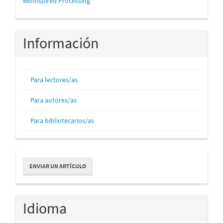
mascerca
BioInspired Processing
Información
Para lectores/as
Para autores/as
Para bibliotecarios/as
Enviar
ENVIAR UN ARTÍCULO
un
artículo
Idioma