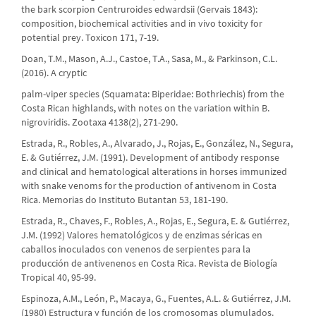
the bark scorpion Centruroides edwardsii (Gervais 1843):
composition, biochemical activities and in vivo toxicity for
potential prey. Toxicon 171, 7-19.
Doan, T.M., Mason, A.J., Castoe, T.A., Sasa, M., & Parkinson, C.L.
(2016). A cryptic
palm-viper species (Squamata: Biperidae: Bothriechis) from the
Costa Rican highlands, with notes on the variation within B.
nigroviridis. Zootaxa 4138(2), 271-290.
Estrada, R., Robles, A., Alvarado, J., Rojas, E., González, N., Segura,
E. & Gutiérrez, J.M. (1991). Development of antibody response
and clinical and hematological alterations in horses immunized
with snake venoms for the production of antivenom in Costa
Rica. Memorias do Instituto Butantan 53, 181-190.
Estrada, R., Chaves, F., Robles, A., Rojas, E., Segura, E. & Gutiérrez,
J.M. (1992) Valores hematológicos y de enzimas séricas en
caballos inoculados con venenos de serpientes para la
producción de antivenenos en Costa Rica. Revista de Biología
Tropical 40, 95-99.
Espinoza, A.M., León, P., Macaya, G., Fuentes, A.L. & Gutiérrez, J.M.
(1980) Estructura y función de los cromosomas plumulados.