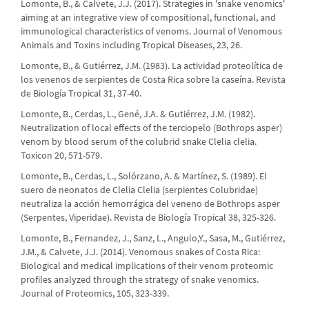
Lomonte, B., & Calvete, J.J. (2017). Strategies in 'snake venomics'
aiming at an integrative view of compositional, functional, and
immunological characteristics of venoms. Journal of Venomous
Animals and Toxins including Tropical Diseases, 23, 26.
Lomonte, B., & Gutiérrez, J.M. (1983). La actividad proteolítica de
los venenos de serpientes de Costa Rica sobre la caseína. Revista
de Biología Tropical 31, 37-40.
Lomonte, B., Cerdas, L., Gené, J.A. & Gutiérrez, J.M. (1982).
Neutralization of local effects of the terciopelo (Bothrops asper)
venom by blood serum of the colubrid snake Clelia clelia.
Toxicon 20, 571-579.
Lomonte, B., Cerdas, L., Solórzano, A. & Martínez, S. (1989). El
suero de neonatos de Clelia Clelia (serpientes Colubridae)
neutraliza la acción hemorrágica del veneno de Bothrops asper
(Serpentes, Viperidae). Revista de Biología Tropical 38, 325-326.
Lomonte, B., Fernandez, J., Sanz, L., Angulo,Y., Sasa, M., Gutiérrez,
J.M., & Calvete, J.J. (2014). Venomous snakes of Costa Rica:
Biological and medical implications of their venom proteomic
profiles analyzed through the strategy of snake venomics.
Journal of Proteomics, 105, 323-339.