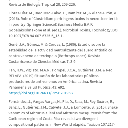
Revista de Biología Tropical 28, 209-226.
Flores-Díaz, M., Barquero-Calvo, E., Ramírez, M., & Alape-Girón, A.
(2016). Role of Clostridium perfringens toxins in necrotic enteritis
in poultry. Springer Science&Business Media B.V. P.
Gopalakrishnakone et al. (eds.), Microbial Toxins, Toxinology, DOI
10.1007/978-94-007-6725-6_15-1.
Gené, J.A., Gómez, M. & Cerdas, L. (1986). Estudio sobre la
estabilidad de la actividad neutralizante del suero antiofídico
contra veneno de terciopelo (Bothrops asper). Revista
Costarricense de Ciencias Médicas 7, 3-9.
Fan, H.W., Vigilato, M.A.N., Pompei, J.C.A., Gutiérrez, J.M. & Red
RELAPA. (2019) Situación de los laboratorios públicos
productores de antivenenos en América Latina. Revista
Panameña Salud Publica, 43: e92.
https://doi.org/10.26633/RPSP.2019.92
Fernández, J., Vargas-Vargas,N., Pla, D., Sasa, M., Rey-Suárez, R.,
Sanz, L., Gutiérrez, J.M., Calvete, J.J., & Lomonte, B. (2015). Snake
venomics of Micrurus alleni and Micrurus mosquitensis from the
Caribbean region of Costa Rica reveals two divergent
compositional patterns in New World elapids. Toxicon 107:217-