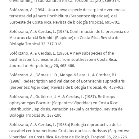
envenoming in sub-Saharan Africa. Toxicon, 55(2-3), 369-374.
Solórzano, A. (1994). Una nueva especie de serpiente venenosa
terrestre del género Porthidium (Serpentes: Viperidae), del
Suroeste de Costa Rica. Revista de biología tropical, 695-701.
Solórzano, A. & Cerdas, L. (1984). Confirmación de la presencia de
Micrurus clarcki Schmidt (Elapidae) en Costa Rica. Revista de
Biología Tropical 32, 317-318.
Solórzano, A. & Cerdas, L. (1986). A new subspecies of the
bushmaster, Lachesis muta, from southeastern Costa Rica.
Journal of Herpetology 20, 463-466.
Solórzano, A., Gómez, L. D., Monge-Nájera, J., & Crother, B.I.
(1998). Redescription and validation of Bothriechis supraciliaris
(Serpentes: Viperidae). Revista de biología tropical, 46, 453-462.
Solórzano, A., Gutiérrez, J.M. & Cerdas, L. (1987). Bothrops
ophryomegas Bocourt (Serpentes: Viperidae) en Costa Rica:
Distribución, lepidosis, variación sexual y cariotipo. Revista de
Biología Tropical 36, 187-190.
Solórzano, A. & Cerdas, L. (1988a) Biología reproductiva de la
cascabel centroamericana Crotalus durissus durissus (Serpentes:
Viperidae) en Costa Rica. Revista de Biología Tropical 36, 221-226.