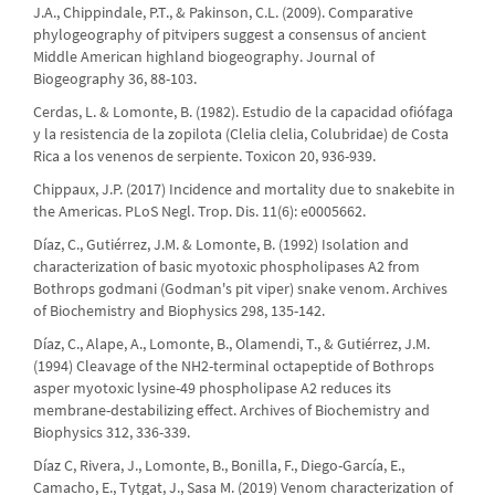
J.A., Chippindale, P.T., & Pakinson, C.L. (2009). Comparative
phylogeography of pitvipers suggest a consensus of ancient
Middle American highland biogeography. Journal of
Biogeography 36, 88-103.
Cerdas, L. & Lomonte, B. (1982). Estudio de la capacidad ofiófaga
y la resistencia de la zopilota (Clelia clelia, Colubridae) de Costa
Rica a los venenos de serpiente. Toxicon 20, 936-939.
Chippaux, J.P. (2017) Incidence and mortality due to snakebite in
the Americas. PLoS Negl. Trop. Dis. 11(6): e0005662.
Díaz, C., Gutiérrez, J.M. & Lomonte, B. (1992) Isolation and
characterization of basic myotoxic phospholipases A2 from
Bothrops godmani (Godman's pit viper) snake venom. Archives
of Biochemistry and Biophysics 298, 135-142.
Díaz, C., Alape, A., Lomonte, B., Olamendi, T., & Gutiérrez, J.M.
(1994) Cleavage of the NH2-terminal octapeptide of Bothrops
asper myotoxic lysine-49 phospholipase A2 reduces its
membrane-destabilizing effect. Archives of Biochemistry and
Biophysics 312, 336-339.
Díaz C, Rivera, J., Lomonte, B., Bonilla, F., Diego-García, E.,
Camacho, E., Tytgat, J., Sasa M. (2019) Venom characterization of