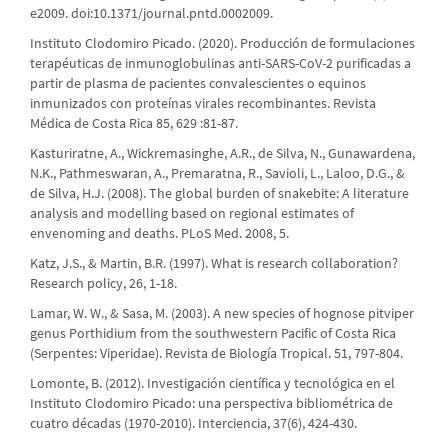
e2009. doi:10.1371/journal.pntd.0002009.
Instituto Clodomiro Picado. (2020). Producción de formulaciones
terapéuticas de inmunoglobulinas anti-SARS-CoV-2 purificadas a
partir de plasma de pacientes convalescientes o equinos
inmunizados con proteínas virales recombinantes. Revista
Médica de Costa Rica 85, 629 :81-87.
Kasturiratne, A., Wickremasinghe, A.R., de Silva, N., Gunawardena,
N.K., Pathmeswaran, A., Premaratna, R., Savioli, L., Laloo, D.G., &
de Silva, H.J. (2008). The global burden of snakebite: A literature
analysis and modelling based on regional estimates of
envenoming and deaths. PLoS Med. 2008, 5.
Katz, J.S., & Martin, B.R. (1997). What is research collaboration?
Research policy, 26, 1-18.
Lamar, W. W., & Sasa, M. (2003). A new species of hognose pitviper
genus Porthidium from the southwestern Pacific of Costa Rica
(Serpentes: Viperidae). Revista de Biología Tropical. 51, 797-804.
Lomonte, B. (2012). Investigación científica y tecnológica en el
Instituto Clodomiro Picado: una perspectiva bibliométrica de
cuatro décadas (1970-2010). Interciencia, 37(6), 424-430.