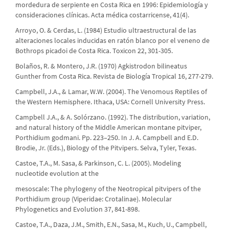
mordedura de serpiente en Costa Rica en 1996: Epidemiología y
consideraciones clínicas. Acta médica costarricense, 41(4).
Arroyo, O. & Cerdas, L. (1984) Estudio ultraestructural de las
alteraciones locales inducidas en ratón blanco por el veneno de
Bothrops picadoi de Costa Rica. Toxicon 22, 301-305.
Bolaños, R. & Montero, J.R. (1970) Agkistrodon bilineatus
Gunther from Costa Rica. Revista de Biología Tropical 16, 277-279.
Campbell, J.A., & Lamar, W.W. (2004). The Venomous Reptiles of
the Western Hemisphere. Ithaca, USA: Cornell University Press.
Campbell J.A., & A. Solórzano. (1992). The distribution, variation,
and natural history of the Middle American montane pitviper,
Porthidium godmani. Pp. 223–250. In J. A. Campbell and E.D.
Brodie, Jr. (Eds.), Biology of the Pitvipers. Selva, Tyler, Texas.
Castoe, T.A., M. Sasa, & Parkinson, C. L. (2005). Modeling
nucleotide evolution at the
mesoscale: The phylogeny of the Neotropical pitvipers of the
Porthidium group (Viperidae: Crotalinae). Molecular
Phylogenetics and Evolution 37, 841-898.
Castoe, T.A., Daza, J.M., Smith, E.N., Sasa, M., Kuch, U., Campbell,