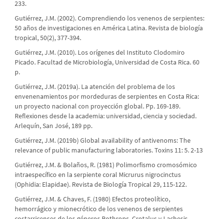
233.
Gutiérrez, J.M. (2002). Comprendiendo los venenos de serpientes:
50 años de investigaciones en América Latina. Revista de biología
tropical, 50(2), 377-394.
Gutiérrez, J.M. (2010). Los orígenes del Instituto Clodomiro
Picado. Facultad de Microbiología, Universidad de Costa Rica. 60
p.
Gutiérrez, J.M. (2019a). La atención del problema de los
envenenamientos por mordeduras de serpientes en Costa Rica:
un proyecto nacional con proyección global. Pp. 169-189.
Reflexiones desde la academia: universidad, ciencia y sociedad.
Arlequín, San José, 189 pp.
Gutiérrez, J.M. (2019b) Global availability of antivenoms: The
relevance of public manufacturing laboratories. Toxins 11: 5. 2-13
Gutiérrez, J.M. & Bolaños, R. (1981) Polimorfismo cromosómico
intraespecífico en la serpiente coral Micrurus nigrocinctus
(Ophidia: Elapidae). Revista de Biología Tropical 29, 115-122.
Gutiérrez, J.M. & Chaves, F. (1980) Efectos proteolítico,
hemorrágico y mionecrótico de los venenos de serpientes
costarricenses de los géneros Bothrops, Crotalus y Lachesis.