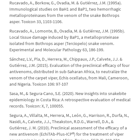
Rucavado, A., Borkow, G., Ovadia, M. & Gutiérrez, J.M. (1995a).
Immunological studies on BaH1 and BaP1, two hemorrhagic
metalloproteinases from the venom of the snake Bothrops
asper. Toxicon 33, 1103-1106.
Rucavado, A., Lomonte, B., Ovadia, M. & Gutiérrez, J.M. (1995b).
Local tissue damage induced by BaP1, a metalloproteinase
isolated from Bothrops asper (Terciopelo) snake venom.
Experimental and Molecular Pathology 63, 186-199.
Sánchez, L.V., Pla, D., Herrera, M., Chippaux, J.P., Calvete, J.J. &
Gutiérrez, J.M. (2015). Evaluation of the preclinical efficacy of four
antivenoms, distributed in sub-Saharan Africa, to neutralize the
venom of the carpet viper, Echis ocellatus, from Mali, Cameroon,
and Nigeria. Toxicon 106: 97-107
Sasa, M., & Segura-Cano, S.E. (2020). New insights into snakebite
epidemiology in Costa Rica: A retrospective evaluation of medical
records. Toxicon: X, 7, 100055.
Segura, A., Villalta, M., Herrera, M., León, G., Harrison, R., Durfa, N.,
Nasidi, A., Calvete, J.J., Theakston, R.D.G., Warrell, D.A., &
Gutiérrez, J. M. (2010). Preclinical assessment of the efficacy of a
new antivenom (EchiTAb-Plus-ICP®) for the treatment of viper