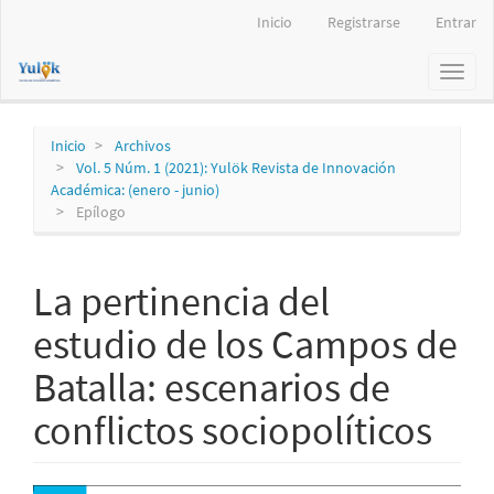
Navegación
Inicio
Registrarse
Entrar
principal
Contenido
Toggl
principal
naviga
Barra
lateral
Inicio
Archivos
Vol. 5 Núm. 1 (2021): Yulök Revista de Innovación
Académica: (enero - junio)
Epílogo
La pertinencia del
estudio de los Campos de
Batalla: escenarios de
conflictos sociopolíticos