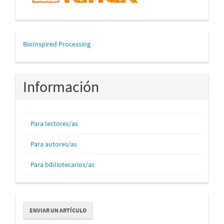
mascerca
BioInspired Processing
Información
Para lectores/as
Para autores/as
Para bibliotecarios/as
Enviar
ENVIAR UN ARTÍCULO
un