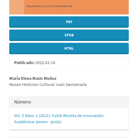
PDF
EPUB
HTML
Publicado:
2022-01-14
Contenido
María Elena Masis Muñoz
Museo Histórico Cultural Juan Santamaría
principal
del
Detalles
Número
artículo
del
Vol. 5 Núm. 1 (2021): Yulök Revista de Innovación
artículo
Académica: (enero - junio)