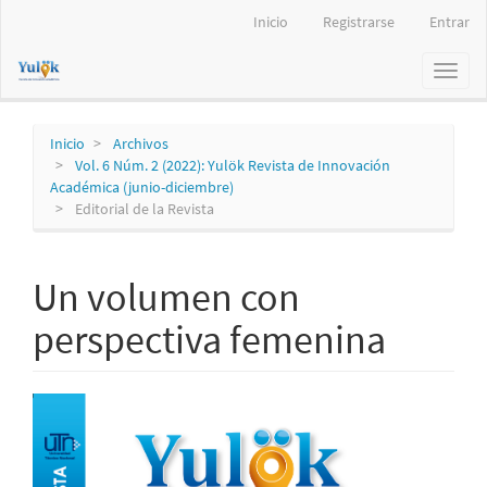
Navegación
Inicio
Registrarse
Entrar
principal
Contenido
Toggl
principal
naviga
Barra
lateral
Inicio
Archivos
Vol. 6 Núm. 2 (2022): Yulök Revista de Innovación
Académica (junio-diciembre)
Editorial de la Revista
Un volumen con
perspectiva femenina
Barra
lateral
del