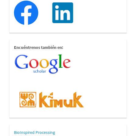
redessociales
estamostambien
Encuéntrenos también en:
mascerca
BioInspired Processing