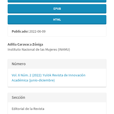
EPUB
HTML
Publicado:
2022-06-09
Contenido
Adilia Caravaca Zúniga
Instituto Nacional de las Mujeres (INAMU)
principal
del
Detalles
Número
artículo
del
Vol. 6 Núm. 2 (2022): Yulök Revista de Innovación
artículo
Académica (junio-diciembre)
Sección
Editorial de la Revista