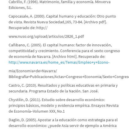
Cabrillo, F. (1996). Matrimonio, familia y economía. Minverva
Ediciones, S.L.
Capocasale, A. (2000). Capital humano y educación: Otro punto
de vista. Revista Nueva Sociedad,165, 73-84. [Archivo pdf].
Recuperado de: http://
www.nuso.org/upload/articulos/2826_1.pdf
Cañibano, C. (2005). El capital humano: factor de innovación,
competitividad y crecimiento. Conferencia para el sexto congreso
de economía de Navarra. [Archivo html]. Recuperado de:
http://www.navarra.es/home_es/Temas/Empleo+y+Econo-
mia/EconomIa+de+Navarra/
Bibliografia+Publicaciones/Actas+Congreso+Economia/Sexto+Congre
Castro, C. (2010). Resultados y políticas educativas en primaria y
secundaria. Programa Estado de la Nación. San José.
Chystilin, D. (2011). Estudio sobre desarrollo económico:
principios básicos, modelo y evidencia empírica. Ensayos Revista
de Economía–Volumen XXX, No.1
Daglio, D. (2005). Apostar a la educación como estrategia para el
desarrollo económico: ¿puede Asia servir de ejemplo a América