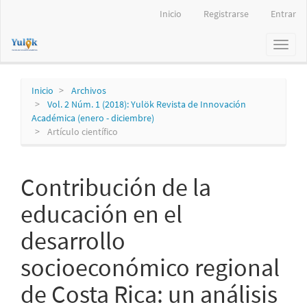
Navegación
Inicio
Registrarse
Entrar
principal
Contenido
Toggl
principal
naviga
Barra
lateral
Inicio
Archivos
Vol. 2 Núm. 1 (2018): Yulök Revista de Innovación
Académica (enero - diciembre)
Artículo científico
Contribución de la
educación en el
desarrollo
socioeconómico regional
de Costa Rica: un análisis