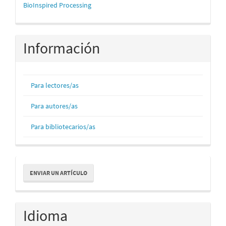
mascerca
BioInspired Processing
Información
Para lectores/as
Para autores/as
Para bibliotecarios/as
Enviar
ENVIAR UN ARTÍCULO
un
artículo
Idioma