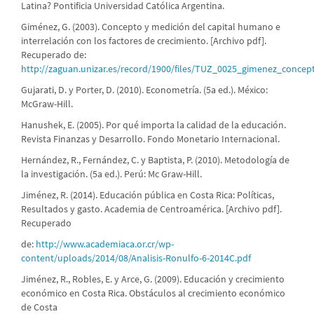
Latina? Pontificia Universidad Católica Argentina.
Giménez, G. (2003). Concepto y medición del capital humano e
interrelación con los factores de crecimiento. [Archivo pdf].
Recuperado de:
http://zaguan.unizar.es/record/1900/files/TUZ_0025_gimenez_concept
Gujarati, D. y Porter, D. (2010). Econometría. (5a ed.). México:
McGraw-Hill.
Hanushek, E. (2005). Por qué importa la calidad de la educación.
Revista Finanzas y Desarrollo. Fondo Monetario Internacional.
Hernández, R., Fernández, C. y Baptista, P. (2010). Metodología de
la investigación. (5a ed.). Perú: Mc Graw-Hill.
Jiménez, R. (2014). Educación pública en Costa Rica: Políticas,
Resultados y gasto. Academia de Centroamérica. [Archivo pdf].
Recuperado
de:
http://www.academiaca.or.cr/wp-
content/uploads/2014/08/Analisis-Ronulfo-6-2014C.pdf
Jiménez, R., Robles, E. y Arce, G. (2009). Educación y crecimiento
económico en Costa Rica. Obstáculos al crecimiento económico
de Costa