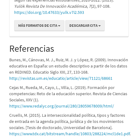
Yulök Revista De Innovación Académica
,
7
(2), 97-108.
https://doi.org/10.47633/yulk.v7i2.593
MÁS FORMATOS DE CITA
DESCARGAR CITA
Referencias
Bunes, M., Cánovas, M. J., Ruiz, M. J. y López, R. (2009). Innovación
educativa en España: un estudio descriptivo a partir de los datos
en REDINED. Educatio Siglo XXI, 27, 133-168.
http://revistas.um.es/educatio/article/view/71121/68661
Cejas M., Rueda, M., Cayo, L., Villa, L. (2019). Formación por
competencias: Reto de la educación superior. Revista de Ciencias
Sociales, XXV (1).
https://www.redalyc.org/journal/280/28059678009/html/
Cruells, M. (2015). La interseccionalidad política, tipos y factores
de entrada en la agenda política, jurídica y de los movimientos
sociales. [Tesis de doctorado, Universidad de Barcelona].
https://www.tdx.cat/bitstream/handle/10803/288224/mcl1de1.pdf
.