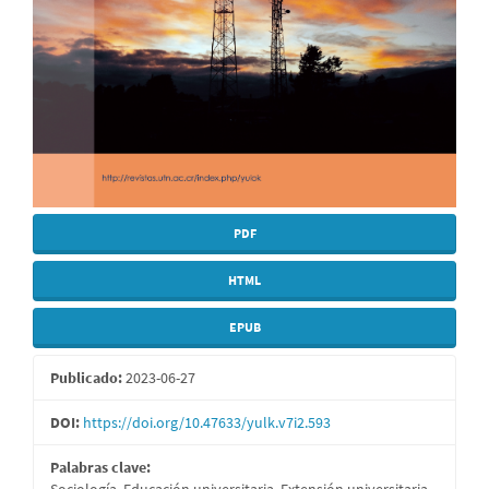
PDF
HTML
EPUB
Publicado:
2023-06-27
DOI:
https://doi.org/10.47633/yulk.v7i2.593
Palabras clave:
Sociología, Educación universitaria, Extensión universitaria,