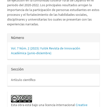
de ejecución en la comunidad costera- rural de Lepanto en el
periodo del 2020-2022. Los principales resultados arrojan la
importancia de la participación de personas estudiantes en estos
procesos y el fortalecimiento de las habilidades sociales,
disciplinares y universitarias los cuales se presentan con las
experiencias narradas.
Detalles
Número
del
Vol. 7 Núm. 2 (2023): Yulök Revista de Innovación
artículo
Académica (junio-diciembre)
Sección
Artículo científico
Esta obra está bajo una licencia internacional
Creative