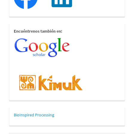
estamostambien
Encuéntrenos también en:
mascerca
BioInspired Processing