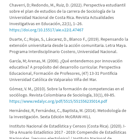
Chaverri, D; Redondo, M., Ruiz, D. (2022). Perspectiva estudiantil
sobre el plan de estudios de la carrera de Sociología de la
Universidad Nacional de Costa Rica. Revista Actualidades
Investigativas en Educación, 22(1), 1–26.
https://doi.org/10.15517/aie.v22i1.47467
Duarte, C.; Rojas, S., Láscarez, D., Blanco F., (2019). Repensando la
extensión universitaria desde la acción comunitaria. Letra Maya.
Programa Interdisciplinario Costero, Universidad Nacional.
García, M; Arenas, M. (2006). ¿Qué entendemos por innovación
educativa? A propósito del desarrollo curricular. Perspectiva
Educacional, Formación de Profesores, (47) 13-31 Pontificia
Universidad Católica de Valparaíso Viña del Mar.
Gómez, V. M., (2010). Sobre la formación de competencias en el
sociólogo. Revista Colombiana de Sociología, 33(1), 69-85.
https://www.redalyc.org/pdf/5515/551556235014.pdf
Hernández, R, Fernández, C., Baptista, M. (2014). Metodología de
la Investigación. Sexta Edición McGRAW-HILL
Instituto Nacional de Estadística y Censos (Costa Rica). (2020). I-
59-a Anuario Estadístico 2017 - 2019: Compendio de Estadísticas
Nacionales. [recurso electrónico] / Instituto Nacional de