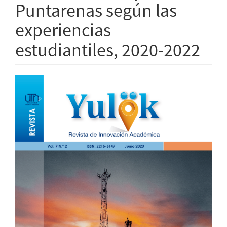
Puntarenas según las
experiencias
estudiantiles, 2020-2022
Barra
lateral
del
artículo