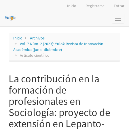
Navegación
Inicio
Registrarse
Entrar
principal
Contenido
Toggl
principal
naviga
Barra
lateral
Inicio
Archivos
Vol. 7 Núm. 2 (2023): Yulök Revista de Innovación
Académica (junio-diciembre)
Artículo científico
La contribución en la
formación de
profesionales en
Sociología: proyecto de
extensión en Lepanto-