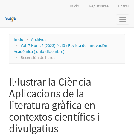
Navegación
Inicio
Registrarse
Entrar
principal
Contenido
Toggl
principal
naviga
Barra
lateral
Inicio
Archivos
Vol. 7 Núm. 2 (2023): Yulök Revista de Innovación
Académica (junio-diciembre)
Recensión de libros
Il·lustrar la Ciència
Aplicacions de la
literatura gràfica en
contextos científics i
divulgatius