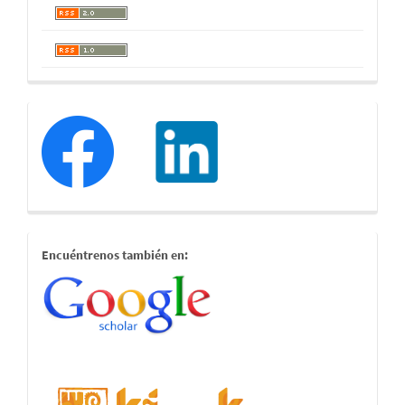
redessociales
estamostambien
Encuéntrenos también en: