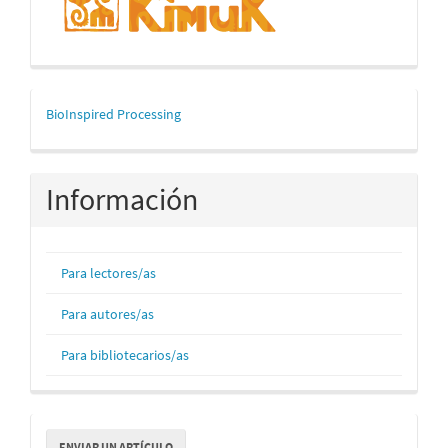
mascerca
BioInspired Processing
Información
Para lectores/as
Para autores/as
Para bibliotecarios/as
Enviar
ENVIAR UN ARTÍCULO