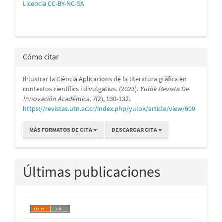
Licencia CC-BY-NC-SA
Cómo citar
Il·lustrar la Ciència Aplicacions de la literatura gràfica en
contextos científics i divulgatius. (2023).
Yulök Revista De
Innovación Académica
,
7
(2), 130-132.
https://revistas.utn.ac.cr/index.php/yulok/article/view/609
MÁS FORMATOS DE CITA
DESCARGAR CITA
Últimas publicaciones