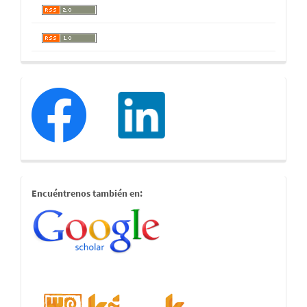
redessociales
estamostambien
Encuéntrenos también en: