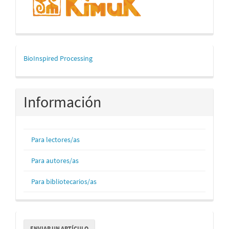
mascerca
BioInspired Processing
Información
Para lectores/as
Para autores/as
Para bibliotecarios/as
Enviar
ENVIAR UN ARTÍCULO