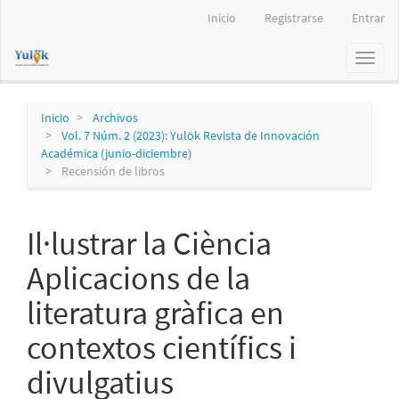
Navegación
Inicio
Registrarse
Entrar
principal
Contenido
Toggl
principal
naviga
Barra
lateral
Inicio
Archivos
Vol. 7 Núm. 2 (2023): Yulök Revista de Innovación
Académica (junio-diciembre)
Recensión de libros
Il·lustrar la Ciència
Aplicacions de la
literatura gràfica en
contextos científics i
divulgatius