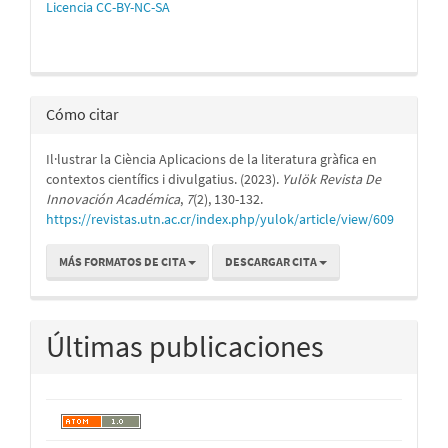
Licencia CC-BY-NC-SA
Cómo citar
Il·lustrar la Ciència Aplicacions de la literatura gràfica en
contextos científics i divulgatius. (2023).
Yulök Revista De
Innovación Académica
,
7
(2), 130-132.
https://revistas.utn.ac.cr/index.php/yulok/article/view/609
MÁS FORMATOS DE CITA
DESCARGAR CITA
Últimas publicaciones