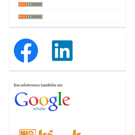
redessociales
estamostambien
Encuéntrenos también en: