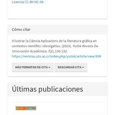
Licencia CC-BY-NC-SA
Cómo citar
Il·lustrar la Ciència Aplicacions de la literatura gràfica en
contextos científics i divulgatius. (2023).
Yulök Revista De
Innovación Académica
,
7
(2), 130-132.
https://revistas.utn.ac.cr/index.php/yulok/article/view/609
MÁS FORMATOS DE CITA
DESCARGAR CITA
Últimas publicaciones