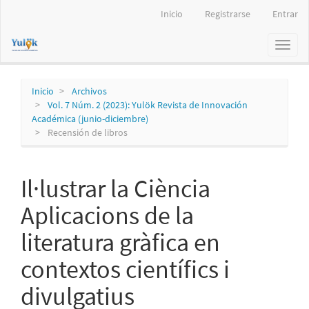
Navegación
Inicio
Registrarse
Entrar
principal
Contenido
Toggl
principal
naviga
Barra
lateral
Inicio
Archivos
Vol. 7 Núm. 2 (2023): Yulök Revista de Innovación
Académica (junio-diciembre)
Recensión de libros
Il·lustrar la Ciència
Aplicacions de la
literatura gràfica en
contextos científics i
divulgatius