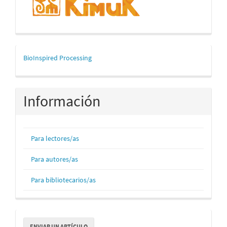
mascerca
BioInspired Processing
Información
Para lectores/as
Para autores/as
Para bibliotecarios/as
Enviar
ENVIAR UN ARTÍCULO