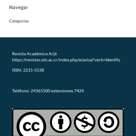
Navegar
Categorías
Revista Académica Arjé
https://revistas.utn.ac.cr/index.php/arje/oai?verb=Identify
ISSN: 2215-5538
revistaarje@utn.ac.cr
Teléfono: 24365500 extensiones 7424
CC-BY-NC-SA