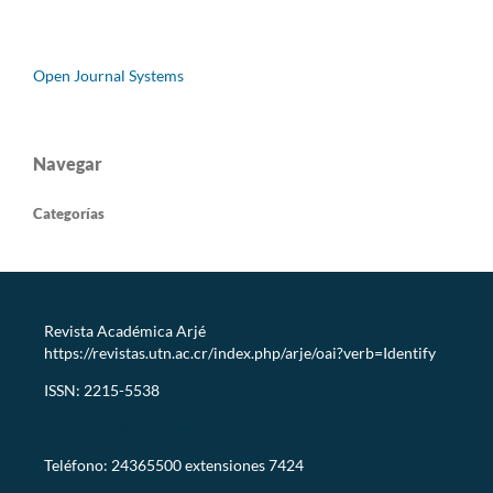
Open Journal Systems
Navegar
Categorías
Revista Académica Arjé
https://revistas.utn.ac.cr/index.php/arje/oai?verb=Identify
ISSN: 2215-5538
revistaarje@utn.ac.cr
Teléfono: 24365500 extensiones 7424