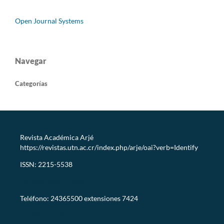
Open Journal Systems
Navegar
Categorías
Revista Académica Arjé
https://revistas.utn.ac.cr/index.php/arje/oai?verb=Identify
ISSN: 2215-5538
revistaarje@utn.ac.cr
Teléfono: 24365500 extensiones 7424
CC-BY-NC-SA