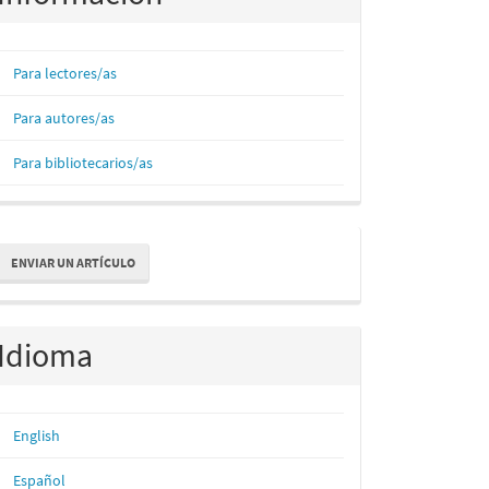
Para lectores/as
Para autores/as
Para bibliotecarios/as
nviar
ENVIAR UN ARTÍCULO
n
rtículo
Idioma
English
Español