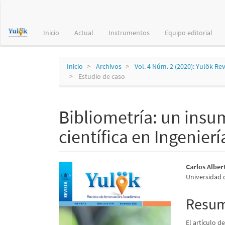
Navegación
principal
Contenido
Inicio
Actual
Instrumentos
Equipo editorial
principal
Barra
lateral
Inicio
Archivos
Vol. 4 Núm. 2 (2020): Yulök Re
Estudio de caso
Bibliometría: un insum
científica en Ingenierí
Barra
Conte
Carlos Alber
Universidad d
lateral
princi
del
del
Resu
artículo
artícu
El artículo d