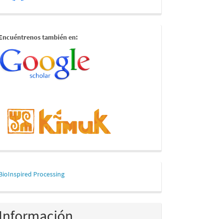
estamostambien
Encuéntrenos también en:
mascerca
BioInspired Processing
Información