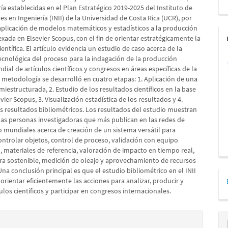
ría establecidas en el Plan Estratégico 2019-2025 del Instituto de
es en Ingeniería (INII) de la Universidad de Costa Rica (UCR), por
aplicación de modelos matemáticos y estadísticos a la producción
dexada en Elsevier Scopus, con el fin de orientar estratégicamente la
entífica. El artículo evidencia un estudio de caso acerca de la
ecnológica del proceso para la indagación de la producción
ndial de artículos científicos y congresos en áreas específicas de la
a metodología se desarrolló en cuatro etapas: 1. Aplicación de una
miestructurada, 2. Estudio de los resultados científicos en la base
vier Scopus, 3. Visualización estadística de los resultados y 4.
os resultados bibliométricos. Los resultados del estudio muestran
las personas investigadoras que más publican en las redes de
 mundiales acerca de creación de un sistema versátil para
ontrolar objetos, control de proceso, validación con equipo
 materiales de referencia, valoración de impacto en tiempo real,
ura sostenible, medición de oleaje y aprovechamiento de recursos
na conclusión principal es que el estudio bibliométrico en el INII
orientar eficientemente las acciones para analizar, producir y
culos científicos y participar en congresos internacionales.
es