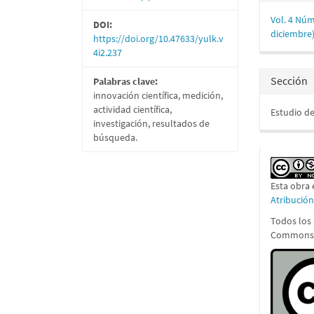
del
Vol. 4 Núm
DOI:
artícu
diciembre
https://doi.org/10.47633/yulk.v
4i2.237
Sección
Palabras clave:
innovación científica, medición,
actividad científica,
Estudio d
investigación, resultados de
búsqueda.
Esta obra 
Atribució
Todos los 
Commons A