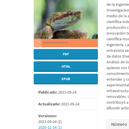
de la ingenie
Investigacion
medio de la 
científica in
producción ci
innovación t
científica mu
ingeniería. L
entrevista se
PDF
de datos Else
Análisis de l
HTML
quienes son 
conocimiento
EPUB
entender y c
experimental,
infraestruct
Publicado:
2021-09-24
renovables. U
contribuyó a 
Actualizado:
2021-09-24
difundir artí
Versiones:
Detall
2021-09-24 (2)
Número
2020-12-14 (1)