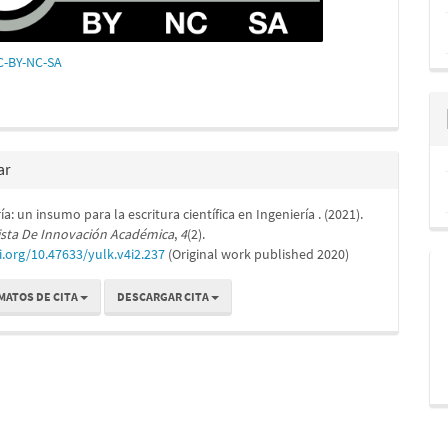
CC-BY-NC-SA
ar
a: un insumo para la escritura científica en Ingeniería . (2021).
ista De Innovación Académica
,
4
(2).
i.org/10.47633/yulk.v4i2.237
(Original work published 2020)
MATOS DE CITA
DESCARGAR CITA