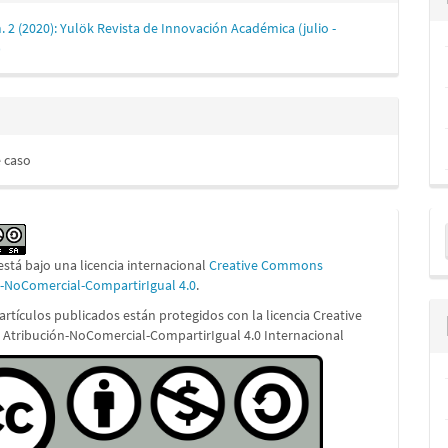
. 2 (2020): Yulök Revista de Innovación Académica (julio -
lo
)
e caso
E
u
está bajo una licencia internacional
Creative Commons
a
n-NoComercial-CompartirIgual 4.0
.
artículos publicados están protegidos con la licencia Creative
tribución-NoComercial-CompartirIgual 4.0 Internacional