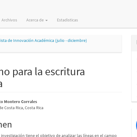
Archivos
Acerca de
Estadisticas
vista de Innovación Académica (julio - diciembre)
o para la escritura
a
nido
to Montero Corrales
e Costa Rica, Costa Rica
pal
men
lo
e investigación tiene el objetivo de analizar las líneas en el campo