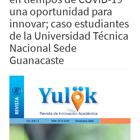
una oportunidad para
innovar; caso estudiantes
de la Universidad Técnica
Nacional Sede
Guanacaste
Barra
lateral
del
artículo