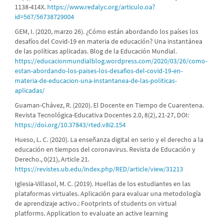
1138-414X.
https://www.redalyc.org/articulo.oa?
id=567/56738729004
GEM, I. (2020, marzo 26). ¿Cómo están abordando los países los
desafíos del Covid-19 en materia de educación? Una instantánea
de las políticas aplicadas. Blog de la Educación Mundial.
https://educacionmundialblog.wordpress.com/2020/03/26/como-
estan-abordando-los-paises-los-desafios-del-covid-19-en-
materia-de-educacion-una-instantanea-de-las-politicas-
aplicadas/
Guaman-Chávez, R. (2020). El Docente en Tiempo de Cuarentena.
Revista Tecnológica-Educativa Docentes 2.0, 8(2), 21-27, DOI:
https://doi.org/10.37843/rted.v8i2.154
Hueso, L. C. (2020). La enseñanza digital en serio y el derecho a la
educación en tiempos del coronavirus. Revista de Educación y
Derecho., 0(21), Article 21.
https://revistes.ub.edu/index.php/RED/article/view/31213
Iglesia-Villasol, M. C. (2019). Huellas de los estudiantes en las
plataformas virtuales. Aplicación para evaluar una metodología
de aprendizaje activo.: Footprints of students on virtual
platforms. Application to evaluate an active learning