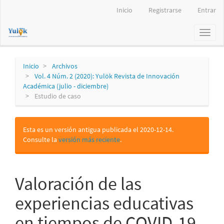
Navegación
Inicio
Registrarse
Entrar
principal
Contenido
Toggl
principal
naviga
Barra
lateral
Inicio
Archivos
Vol. 4 Núm. 2 (2020): Yulök Revista de Innovación
Académica (julio - diciembre)
Estudio de caso
Esta es un versión antigua publicada el 2020-12-14.
Consulte la
versión más reciente
.
Valoración de las
experiencias educativas
en tiempos de COVID-19