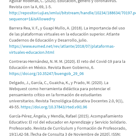
Aguilar Ródenas, C. (2020). Educación, género y coronavirus.
Revista con la A, 69, 1-5.
http://repositori.uji.es/xmlui/bitstream/handle/10234/188634/70197.p
sequence=1&isAllowed=y
Barrera Rea, V. F., y Guapi Mullo, A. (2018). La importancia del uso
de las plataformas virtuales en la educación superior. Atlante
Cuadernos de Educación y Desarrollo, julio.
https://www.eumed.net/rev/atlante/2018/07/plataformas-
virtuales-educacion.html
Contreras-Hernández, N. M. M. (2020). El reto del Covid-19 para la
Educación en México. Revista Buen Gobierno, 6.
https://doi.org/10.35247/buengob_29_06
Delgado, J., García, C., Guaicha, K., y Prado, M. (2020). La
Webquest como herramienta didáctica para potenciar el
pensamiento crítico en la formación de estudiantes
universitarios. Revista Tecnológica-Educativa Docentes 2.0, 9(1),
49-55.
https://doi.org/10.37843/rted.v9i1.96
García-Pérez, Ángela, y Mendía, Rafael (2015). Acompañamiento
Educativo: El rol del educador en Aprendizaje y Servicio Solidario.
Profesorado. Revista de Currículum y Formación de Profesorado,
19(1),42-58. [fecha de Consulta 3 de Noviembre de 2020]. ISSN: