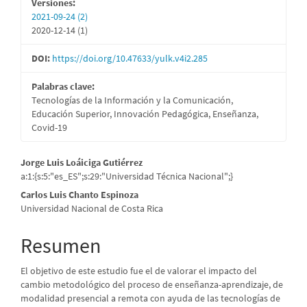
Versiones:
2021-09-24 (2)
2020-12-14 (1)
DOI:
https://doi.org/10.47633/yulk.v4i2.285
Palabras clave:
Tecnologías de la Información y la Comunicación,
Educación Superior, Innovación Pedagógica, Enseñanza,
Covid-19
Contenido
Jorge Luis Loáiciga Gutiérrez
a:1:{s:5:"es_ES";s:29:"Universidad Técnica Nacional";}
principal
Carlos Luis Chanto Espinoza
del
Universidad Nacional de Costa Rica
artículo
Resumen
El objetivo de este estudio fue el de valorar el impacto del
cambio metodológico del proceso de enseñanza-aprendizaje, de
modalidad presencial a remota con ayuda de las tecnologías de