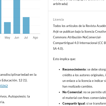
arbitrada)
Licencia
Todos los artículos de la Revista Acad
Arjé se publican bajo la licencia Creativ
Commons Atribución-NoComercial-
CompartirIgual 4.0 Internacional (CC 
SA 4.0).
Esto implica que:
Reconocimiento
: se debe otorg
Transdisciplinariedad en la
crédito a los autores originales, i
n Educación. 12 (1).
un enlace a la licencia e indicar s
/10262
han realizado cambios.
No Comercial
: no se permite uti
ivos. Autopoiesis: la
el material con fines comerciales
ria.
Compartir Igual
: si se transfor