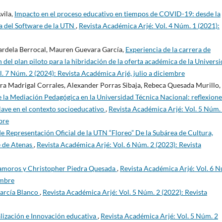
vila,
Impacto en el proceso educativo en tiempos de COVID-19: desde la
ía del Software de la UTN
,
Revista Académica Arjé: Vol. 4 Núm. 1 (2021):
rdela Berrocal, Mauren Guevara García,
Experiencia de la carrera de
 del plan piloto para la hibridación de la oferta académica de la Univers
. 7 Núm. 2 (2024): Revista Académica Arjé, julio a diciembre
ra Madrigal Corrales, Alexander Porras Sibaja, Rebeca Quesada Murillo,
 la Mediación Pedagógica en la Universidad Técnica Nacional: reflexione
clave en el contexto socioeducativo
,
Revista Académica Arjé: Vol. 5 Núm.
bre
de Representación Oficial de la UTN “Floreo” De la Subárea de Cultura,
e de Atenas
,
Revista Académica Arjé: Vol. 6 Núm. 2 (2023): Revista
amoros y Christopher Piedra Quesada
,
Revista Académica Arjé: Vol. 6 
embre
García Blanco
,
Revista Académica Arjé: Vol. 5 Núm. 2 (2022): Revista
alización e Innovación educativa
,
Revista Académica Arjé: Vol. 5 Núm. 2