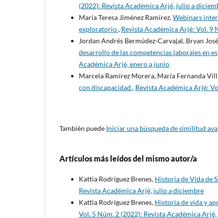
(2022): Revista Académica Arjé, julio a diciem
María Teresa Jiménez Ramírez,
Webinars interd
exploratorio
,
Revista Académica Arjé: Vol. 9 
Jordan Andrés Bermúdez-Carvajal, Bryan José
desarrollo de las competencias laborales en e
Académica Arjé, enero a junio
Marcela Ramírez Morera, María Fernanda Vill
con discapacidad
,
Revista Académica Arjé: Vo
También puede
Iniciar una búsqueda de similitud av
Artículos más leídos del mismo autor/a
Kattia Rodríguez Brenes,
Historia de Vida de
Revista Académica Arjé, julio a diciembre
Kattia Rodríguez Brenes,
Historia de vida y a
Vol. 5 Núm. 2 (2022): Revista Académica Arjé, 