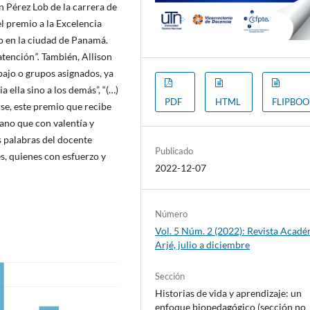
on Pérez Lob de la carrera de
l premio a la Excelencia
 en la ciudad de Panamá.
atención
”.
También, Allison
bajo o grupos asignados, ya
a ella sino a los demás”, “(…)
PDF
HTML
FLIPBO
rse, este premio que recibe
mano que con valentía y
s palabras del docente
Publicado
, quienes con esfuerzo y
2022-12-07
Número
Vol. 5 Núm. 2 (2022): Revista Acad
Arjé, julio a diciembre
Sección
Historias de vida y aprendizaje: un
enfoque biopedagógico (sección no