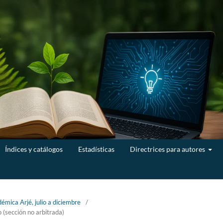
Índices y catálogos
Estadísticas
Directrices para autores
émica Arjé, julio a diciembre
/
 (sección no arbitrada)