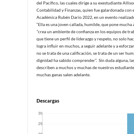
del Pacífico, las cuales dirige a su exestudiante Allis
Contabilidad y Finanzas, quien fue galardonada con e
Académica Rubén Darío 2022, en un evento realizado
“Ella es una joven callada, humilde, que pone mucha 
“
crea un ambiente de confianza en los equipos de tra
que tiene un perfil de liderazgo y respeto, no solo haci
logra influir en muchos, a seguir adelante y a esforza
no se trata de una calificación, se trata de un ser hu
dignidad ha sabido comprender”.
Sin duda alguna, la
describen a muchos y muchas de nuestros estudiantes
muchas ganas salen adelante.
Descargas