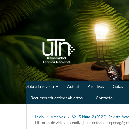
Sobre la revista
Actual
Archivos
Guías
Recursos educativos abiertos
Contacto
Inicio
/
Archivos
/
Vol. 5 Núm. 2 (2022): Revista Acad
Historias de vida y aprendizaje: un enfoque biopedagógico