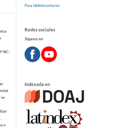
Para bibliotecarios/as
Redes sociales
émica
e
Síganos en
BY-NC-
ar
Indexada en
ncluir
i se
lizar
.
ma o