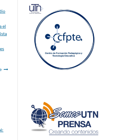
dio
a el
ista
res
e
é: