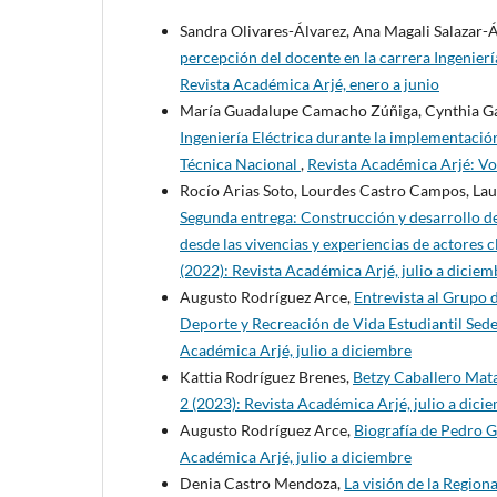
Sandra Olivares-Álvarez, Ana Magali Salazar-Á
percepción del docente en la carrera Ingenier
Revista Académica Arjé, enero a junio
María Guadalupe Camacho Zúñiga, Cynthia Ga
Ingeniería Eléctrica durante la implementación
Técnica Nacional
,
Revista Académica Arjé: Vol
Rocío Arias Soto, Lourdes Castro Campos, Lau
Segunda entrega: Construcción y desarrollo de
desde las vivencias y experiencias de actores 
(2022): Revista Académica Arjé, julio a diciem
Augusto Rodríguez Arce,
Entrevista al Grupo 
Deporte y Recreación de Vida Estudiantil Sed
Académica Arjé, julio a diciembre
Kattia Rodríguez Brenes,
Betzy Caballero Mat
2 (2023): Revista Académica Arjé, julio a dici
Augusto Rodríguez Arce,
Biografía de Pedro 
Académica Arjé, julio a diciembre
Denia Castro Mendoza,
La visión de la Region