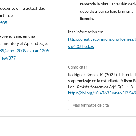
remezcla la obra, la versión der
l docente en la actualidad.
debe distribuirse bajo la misma
rtir de
licencia.
/505
Más información en:
Aprendizaje, en una
https://creativecommons.org/licenses/
imiento y el Aprendizaje.
sa/4.0/deed.es
3989/arbor.2009.extran1205
/view/377
Cómo citar
Rodríguez Brenes, K. (2022). Historia d
y aprendizaje de la estudiante Allison 
Lob .
Revista Académica Arjé
,
5
(2), 1-8.
https://doi.org/10.47633/arje.v5i2.54
Más formatos de cita