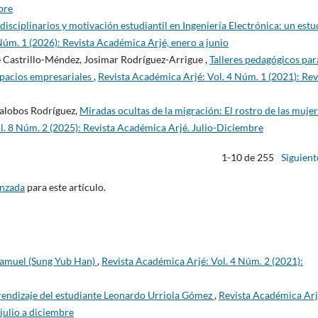
bre
isciplinarios y motivación estudiantil en Ingeniería Electrónica: un estu
Núm. 1 (2026): Revista Académica Arjé, enero a junio
 Castrillo-Méndez, Josimar Rodríguez-Arrigue ,
Talleres pedagógicos par
spacios empresariales
,
Revista Académica Arjé: Vol. 4 Núm. 1 (2021): Rev
alobos Rodríguez,
Miradas ocultas de la migración: El rostro de las muje
l. 8 Núm. 2 (2025): Revista Académica Arjé. Julio-Diciembre
1-10 de 255
Siguient
anzada
para este artículo.
 Samuel (Sung Yub Han)
,
Revista Académica Arjé: Vol. 4 Núm. 2 (2021):
prendizaje del estudiante Leonardo Urriola Gómez
,
Revista Académica Arj
julio a diciembre