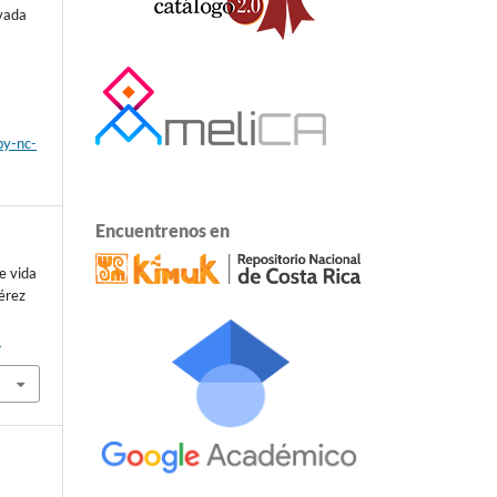
ivada
by-nc-
Encuentrenos en
e vida
Pérez
9