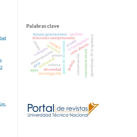
Palabras clave
futuras generaciones
satélites
aprendizaje de la química
idad
relaciones interpersonales
ecopedagogía
acimut
ahorro
energía
paseo de los turistas
cielo abierto
inclusión
coloquio
conciencia social
autoevaluación
postes
conservación
puntarenas
s
galería
guía
crónica
 2
diversidad
aqua
investigación
Núm.