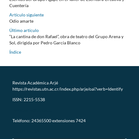
Cuentería
Artículo siguiente
Odio amarte
Último artículo
“La cantina de don Rafael”, obra de teatro del Grupo Arena y
Sol, dirigida por Pedro García Blanco
Índice
Revista Académica Arjé
https://revistas.utn.ac.cr/index.php/arje/oai?verb=Identify
ISSN: 2215-5538
revistaarje@utn.ac.cr
Teléfono: 24365500 extensiones 7424
CC-BY-NC-SA