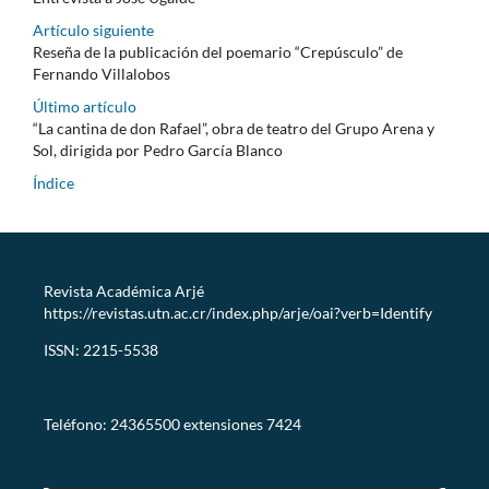
Artículo siguiente
Reseña de la publicación del poemario “Crepúsculo” de
Fernando Villalobos
Último artículo
“La cantina de don Rafael”, obra de teatro del Grupo Arena y
Sol, dirigida por Pedro García Blanco
Índice
Revista Académica Arjé
https://revistas.utn.ac.cr/index.php/arje/oai?verb=Identify
ISSN: 2215-5538
revistaarje@utn.ac.cr
Teléfono: 24365500 extensiones 7424
CC-BY-NC-SA