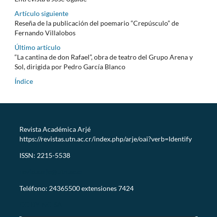
Artículo siguiente
Reseña de la publicación del poemario “Crepúsculo” de
Fernando Villalobos
Último artículo
“La cantina de don Rafael”, obra de teatro del Grupo Arena y
Sol, dirigida por Pedro García Blanco
Índice
Revista Académica Arjé
https://revistas.utn.ac.cr/index.php/arje/oai?verb=Identify
ISSN: 2215-5538
revistaarje@utn.ac.cr
Teléfono: 24365500 extensiones 7424
CC-BY-NC-SA