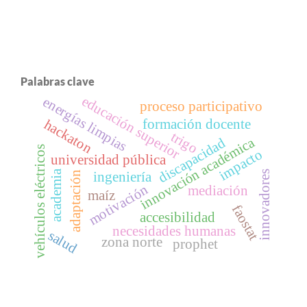
Palabras clave
educación superior
energías limpias
proceso participativo
hackaton
formación docente
trigo
innovación académica
discapacidad
vehículos eléctricos
impacto
universidad pública
academia
innovadores
ingeniería
adaptación
motivación
mediación
maíz
faostat
accesibilidad
necesidades humanas
salud
zona norte
prophet