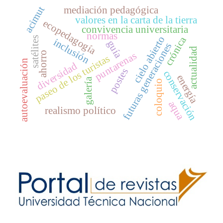
acimut
mediación pedagógica
valores en la carta de la tierra
ecopedagogía
convivencia universitaria
normas
cielo abierto
crónica
satélites
inclusión
guía
futuras generaciones
actualidad
ahorro
puntarenas
paseo de los turistas
autoevaluación
diversidad
postes
conservación
energía
galería
coloquio
aqua
realismo político