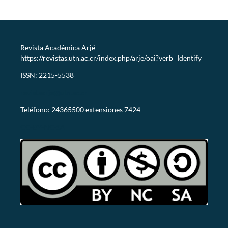
Revista Académica Arjé
https://revistas.utn.ac.cr/index.php/arje/oai?verb=Identify
ISSN: 2215-5538
revistaarje@utn.ac.cr
Teléfono: 24365500 extensiones 7424
CC-BY-NC-SA