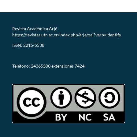
Revista Académica Arjé
https://revistas.utn.ac.cr/index.php/arje/oai?verb=Identify
ISSN: 2215-5538
revistaarje@utn.ac.cr
Teléfono: 24365500 extensiones 7424
CC-BY-NC-SA