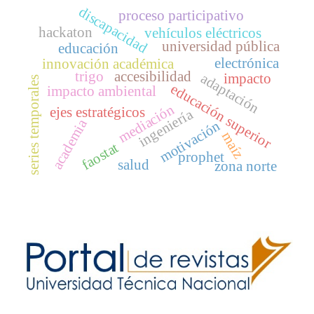
discapacidad
proceso participativo
hackaton
vehículos eléctricos
universidad pública
educación
electrónica
innovación académica
trigo
accesibilidad
impacto
adaptación
series temporales
educación superior
impacto ambiental
mediación
ejes estratégicos
ingeniería
academia
motivación
maíz
faostat
prophet
salud
zona norte