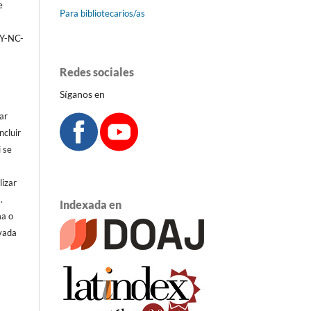
e
Para bibliotecarios/as
BY-NC-
Redes sociales
Síganos en
ar
ncluir
i se
lizar
.
Indexada en
ma o
ivada