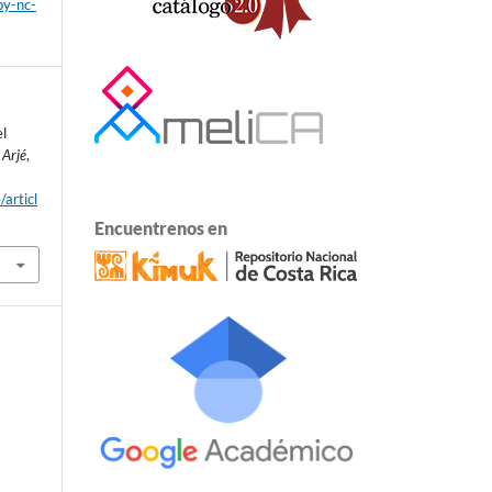
by-nc-
el
 Arjé
,
/articl
Encuentrenos en