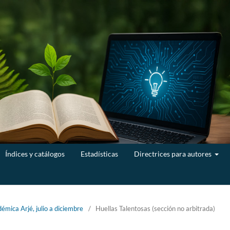
Índices y catálogos
Estadísticas
Directrices para autores
émica Arjé, julio a diciembre
/
Huellas Talentosas (sección no arbitrada)