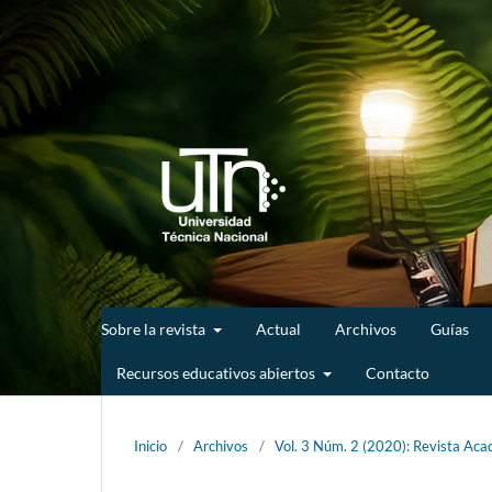
Sobre la revista
Actual
Archivos
Guías
Recursos educativos abiertos
Contacto
Inicio
/
Archivos
/
Vol. 3 Núm. 2 (2020): Revista Acad