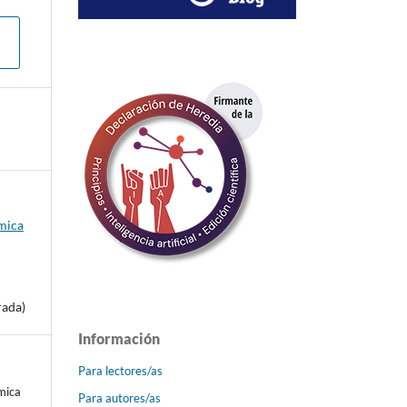
émica
rada)
Información
Para lectores/as
émica
Para autores/as