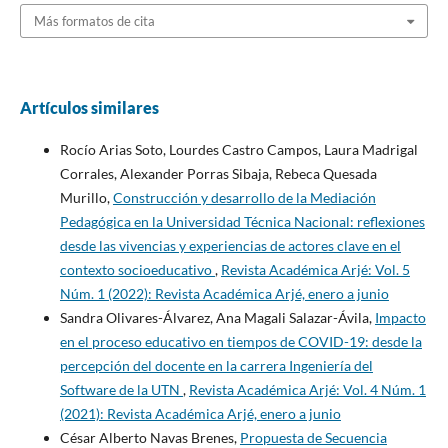
Más formatos de cita
Artículos similares
Rocío Arias Soto, Lourdes Castro Campos, Laura Madrigal
Corrales, Alexander Porras Sibaja, Rebeca Quesada
Murillo,
Construcción y desarrollo de la Mediación
Pedagógica en la Universidad Técnica Nacional: reflexiones
desde las vivencias y experiencias de actores clave en el
contexto socioeducativo
,
Revista Académica Arjé: Vol. 5
Núm. 1 (2022): Revista Académica Arjé, enero a junio
Sandra Olivares-Álvarez, Ana Magali Salazar-Ávila,
Impacto
en el proceso educativo en tiempos de COVID-19: desde la
percepción del docente en la carrera Ingeniería del
Software de la UTN
,
Revista Académica Arjé: Vol. 4 Núm. 1
(2021): Revista Académica Arjé, enero a junio
César Alberto Navas Brenes,
Propuesta de Secuencia