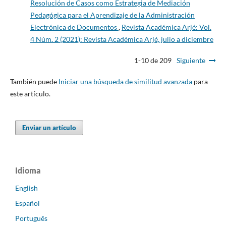
Resolución de Casos como Estrategia de Mediación
Pedagógica para el Aprendizaje de la Administración
Electrónica de Documentos
,
Revista Académica Arjé: Vol.
4 Núm. 2 (2021): Revista Académica Arjé, julio a diciembre
1-10 de 209
Siguiente
También puede
Iniciar una búsqueda de similitud avanzada
para
este artículo.
Enviar un artículo
Idioma
English
Español
Português