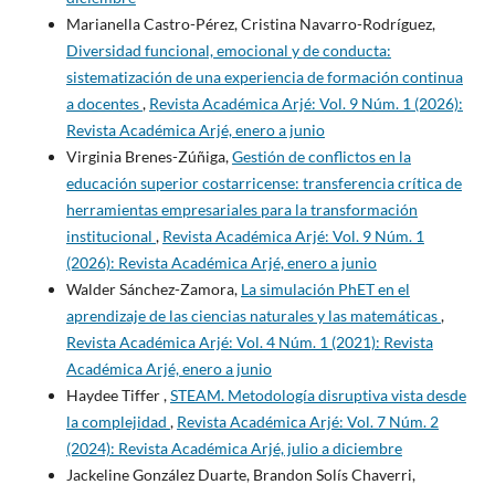
Marianella Castro-Pérez, Cristina Navarro-Rodríguez,
Diversidad funcional, emocional y de conducta:
sistematización de una experiencia de formación continua
a docentes
,
Revista Académica Arjé: Vol. 9 Núm. 1 (2026):
Revista Académica Arjé, enero a junio
Virginia Brenes-Zúñiga,
Gestión de conflictos en la
educación superior costarricense: transferencia crítica de
herramientas empresariales para la transformación
institucional
,
Revista Académica Arjé: Vol. 9 Núm. 1
(2026): Revista Académica Arjé, enero a junio
Walder Sánchez-Zamora,
La simulación PhET en el
aprendizaje de las ciencias naturales y las matemáticas
,
Revista Académica Arjé: Vol. 4 Núm. 1 (2021): Revista
Académica Arjé, enero a junio
Haydee Tiffer ,
STEAM. Metodología disruptiva vista desde
la complejidad
,
Revista Académica Arjé: Vol. 7 Núm. 2
(2024): Revista Académica Arjé, julio a diciembre
Jackeline González Duarte, Brandon Solís Chaverri,