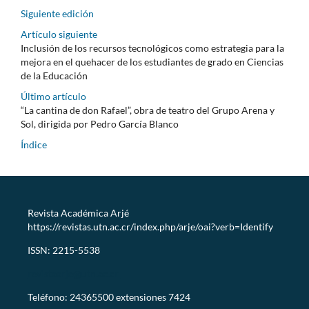
Siguiente edición
Artículo siguiente
Inclusión de los recursos tecnológicos como estrategia para la
mejora en el quehacer de los estudiantes de grado en Ciencias
de la Educación
Último artículo
“La cantina de don Rafael”, obra de teatro del Grupo Arena y
Sol, dirigida por Pedro García Blanco
Índice
Revista Académica Arjé
https://revistas.utn.ac.cr/index.php/arje/oai?verb=Identify
ISSN: 2215-5538
revistaarje@utn.ac.cr
Teléfono: 24365500 extensiones 7424