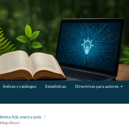
Índices y catálogos
Estadísticas
Directrices para autores
émica Arjé, enero a junio
/
bliográficas)