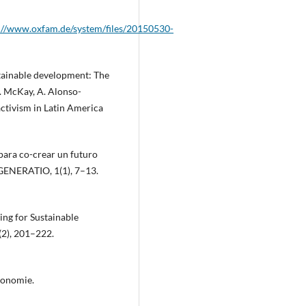
://www.oxfam.de/system/files/20150530-
stainable development: The
M. McKay, A. Alonso-
activism in Latin America
 para co-crear un futuro
EGENERATIO, 1(1), 7–13.
ing for Sustainable
(2), 201–222.
konomie.