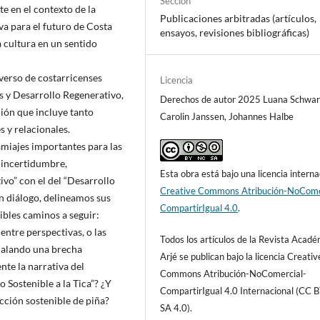
Sección
e en el contexto de la
Publicaciones arbitradas (artículos,
va para el futuro de Costa
ensayos, revisiones bibliográficas)
 cultura en un sentido
iverso de costarricenses
Licencia
s y Desarrollo Regenerativo,
Derechos de autor 2025 Luana Schwar
ión que incluye tanto
Carolin Janssen, Johannes Halbe
 y relacionales.
miajes importantes para las
 incertidumbre,
Esta obra está bajo una licencia interna
vo” con el del “Desarrollo
Creative Commons Atribución-NoCome
en diálogo, delineamos sus
CompartirIgual 4.0
.
sibles caminos a seguir:
entre perspectivas, o las
Todos los artículos de la Revista Acad
ñalando una brecha
Arjé se publican bajo la licencia Creativ
te la narrativa del
Commons Atribución-NoComercial-
 Sostenible a la Tica”? ¿Y
CompartirIgual 4.0 Internacional (CC 
cción sostenible de piña?
SA 4.0).