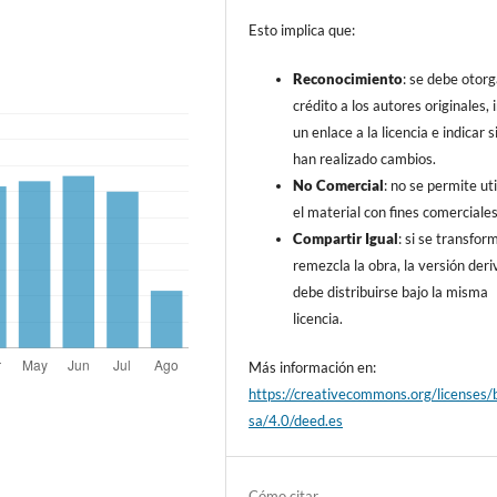
Esto implica que:
Reconocimiento
: se debe otorg
crédito a los autores originales, i
un enlace a la licencia e indicar s
han realizado cambios.
No Comercial
: no se permite uti
el material con fines comerciales
Compartir Igual
: si se transfor
remezcla la obra, la versión der
debe distribuirse bajo la misma
licencia.
Más información en:
https://creativecommons.org/licenses/
sa/4.0/deed.es
Cómo citar