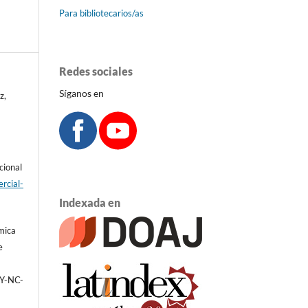
Para bibliotecarios/as
Redes sociales
Síganos en
z,
cional
rcial-
Indexada en
émica
e
BY-NC-