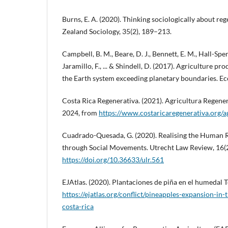
Burns, E. A. (2020). Thinking sociologically about re
Zealand Sociology, 35(2), 189–213.
Campbell, B. M., Beare, D. J., Bennett, E. M., Hall-Spenc
Jaramillo, F., ... & Shindell, D. (2017). Agriculture pr
the Earth system exceeding planetary boundaries. Eco
Costa Rica Regenerativa. (2021). Agricultura Regener
2024, from
https://www.costaricaregenerativa.org/a
Cuadrado-Quesada, G. (2020). Realising the Human R
through Social Movements. Utrecht Law Review, 16(2
https://doi.org/10.36633/ulr.561
EJAtlas. (2020). Plantaciones de piña en el humedal T
https://ejatlas.org/conflict/pineapples-expansion-in
costa-rica