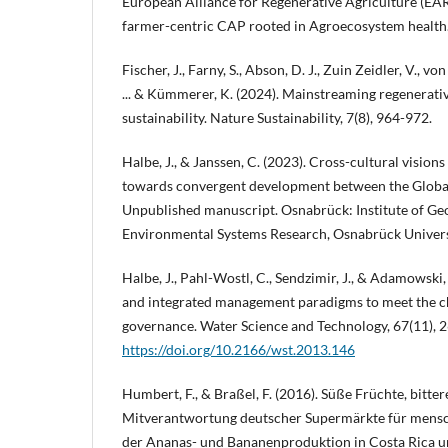
European Alliance for Regenerative Agriculture (EAR
farmer-centric CAP rooted in Agroecosystem healt
Fischer, J., Farny, S., Abson, D. J., Zuin Zeidler, V., von
... & Kümmerer, K. (2024). Mainstreaming regenerati
sustainability. Nature Sustainability, 7(8), 964-972.
Halbe, J., & Janssen, C. (2023). Cross-cultural vision
towards convergent development between the Global
Unpublished manuscript. Osnabrück: Institute of Geo
Environmental Systems Research, Osnabrück Univers
Halbe, J., Pahl-Wostl, C., Sendzimir, J., & Adamowski,
and integrated management paradigms to meet the c
governance. Water Science and Technology, 67(11),
https://doi.org/10.2166/wst.2013.146
Humbert, F., & Braßel, F. (2016). Süße Früchte, bitte
Mitverantwortung deutscher Supermärkte für mens
der Ananas- und Bananenproduktion in Costa Rica 