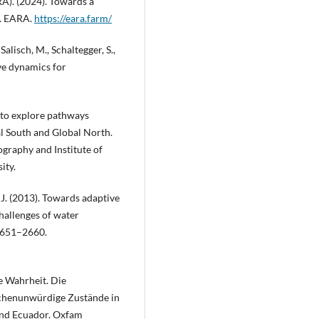
A). (2024). Towards a
h. EARA.
https://eara.farm/
 Salisch, M., Schaltegger, S.,
ve dynamics for
s to explore pathways
 South and Global North.
graphy and Institute of
ity.
 J. (2013). Towards adaptive
hallenges of water
 2651–2660.
re Wahrheit. Die
chenunwürdige Zustände in
und Ecuador. Oxfam