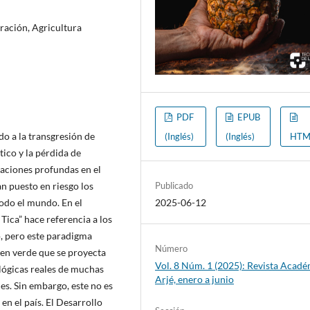
ración, Agricultura
PDF
EPUB
do a la transgresión de
(Inglés)
(Inglés)
HTM
ico y la pérdida de
aciones profundas en el
Publicado
an puesto en riesgo los
2025-06-12
odo el mundo. En el
 Tica” hace referencia a los
o, pero este paradigma
Número
en verde que se proyecta
Vol. 8 Núm. 1 (2025): Revista Acad
lógicas reales de muchas
Arjé, enero a junio
es. Sin embargo, este no es
en el país. El Desarrollo