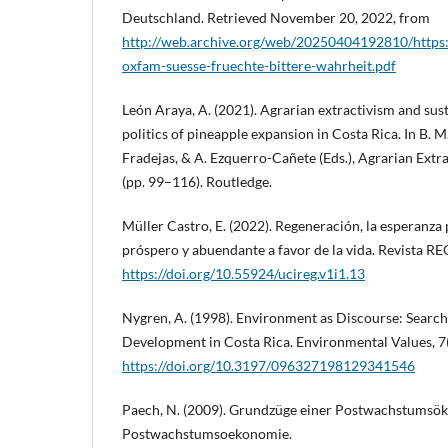
Deutschland. Retrieved November 20, 2022, from
http://web.archive.org/web/20250404192810/https
oxfam-suesse-fruechte-bittere-wahrheit.pdf
León Araya, A. (2021). Agrarian extractivism and su
politics of pineapple expansion in Costa Rica. In B. 
Fradejas, & A. Ezquerro-Cañete (Eds.), Agrarian Extr
(pp. 99–116). Routledge.
Müller Castro, E. (2022). Regeneración, la esperanza
próspero y abuendante a favor de la vida. Revista R
https://doi.org/10.55924/ucireg.v1i1.13
Nygren, A. (1998). Environment as Discourse: Search
Development in Costa Rica. Environmental Values, 7
https://doi.org/10.3197/096327198129341546
Paech, N. (2009). Grundzüge einer Postwachstumsö
Postwachstumsoekonomie.