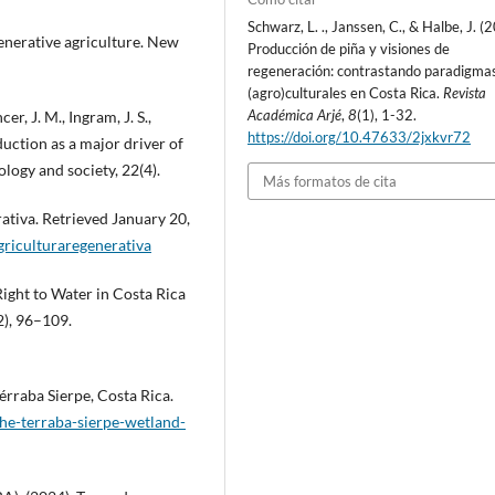
Schwarz, L. ., Janssen, C., & Halbe, J. (
generative agriculture. New
Producción de piña y visiones de
regeneración: contrastando paradigma
(agro)culturales en Costa Rica.
Revista
Académica Arjé
,
8
(1), 1-32.
er, J. M., Ingram, J. S.,
https://doi.org/10.47633/2jxkvr72
oduction as a major driver of
logy and society, 22(4).
Más formatos de cita
ativa. Retrieved January 20,
griculturaregenerativa
ight to Water in Costa Rica
), 96–109.
érraba Sierpe, Costa Rica.
-the-terraba-sierpe-wetland-