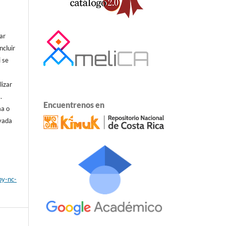
ar
ncluir
i se
lizar
.
Encuentrenos en
ma o
ivada
by-nc-