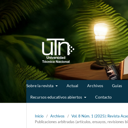
Sobre la revista
Actual
Archivos
Guías
Recursos educativos abiertos
Contacto
Inicio
/
Archivos
/
Vol. 8 Núm. 1 (2025): Revista Acad
Publicaciones arbitradas (artículos, ensayos, revisiones bi