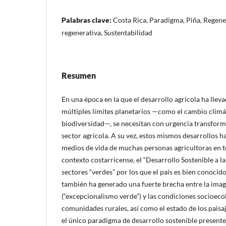
Palabras clave:
Costa Rica, Paradigma, Piña, Regene
regenerativa, Sustentabilidad
Resumen
En una época en la que el desarrollo agrícola ha lleva
múltiples límites planetarios —como el cambio climát
biodiversidad—, se necesitan con urgencia transform
sector agrícola. A su vez, estos mismos desarrollos h
medios de vida de muchas personas agricultoras en t
contexto costarricense, el “Desarrollo Sostenible a la
sectores “verdes” por los que el país es bien conocid
también ha generado una fuerte brecha entre la imag
(“excepcionalismo verde”) y las condiciones socioeco
comunidades rurales, así como el estado de los paisaj
el único paradigma de desarrollo sostenible presente 