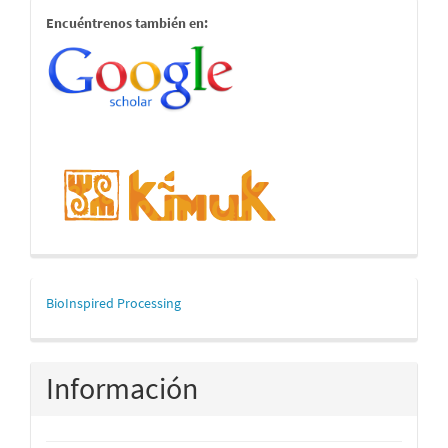
estamostambien
Encuéntrenos también en:
mascerca
BioInspired Processing
Información