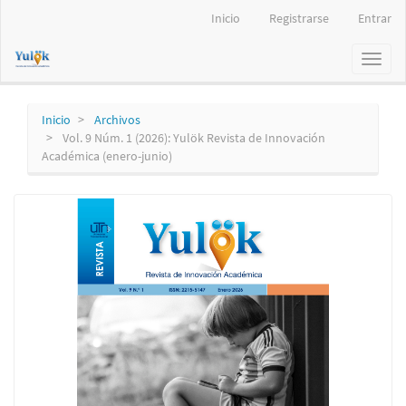
Navegación
Inicio
Registrarse
Entrar
principal
Contenido
Toggl
principal
naviga
Barra
lateral
Inicio
Archivos
Vol. 9 Núm. 1 (2026): Yulök Revista de Innovación
Académica (enero-junio)