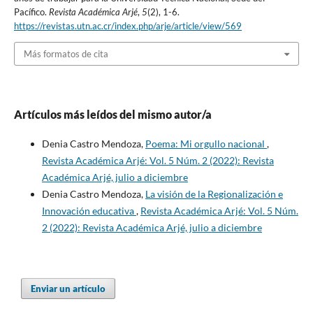
Pacífico.
Revista Académica Arjé
,
5
(2), 1-6.
https://revistas.utn.ac.cr/index.php/arje/article/view/569
Más formatos de cita
Artículos más leídos del mismo autor/a
Denia Castro Mendoza,
Poema: Mi orgullo nacional
,
Revista Académica Arjé: Vol. 5 Núm. 2 (2022): Revista
Académica Arjé, julio a diciembre
Denia Castro Mendoza,
La visión de la Regionalización e
Innovación educativa
,
Revista Académica Arjé: Vol. 5 Núm.
2 (2022): Revista Académica Arjé, julio a diciembre
Enviar un artículo