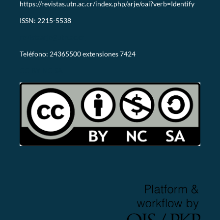
https://revistas.utn.ac.cr/index.php/arje/oai?verb=Identify
ISSN: 2215-5538
revistaarje@utn.ac.cr
Teléfono: 24365500 extensiones 7424
CC-BY-NC-SA