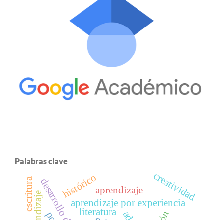
Palabras clave
creatividad
histórico
escritura
aprendizaje
aprendizaje por experiencia
literatura