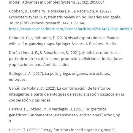
model. Advances in Complex Systems, 23(02), 2050004.
Cobben, D., Ooms, W., Roijakkers, N., & Radziwon, A. (2022).
Ecosystem types: A systematic review on boundaries and goals.
Journal of Business Research, 142, 138-164.
https://www.sciencedirect.com/science/article/pii/S0148296321009607
Deboeck, G., y Kohonen, T. (2013) Visual explorations in finance:
with self-organizing maps. Springer Science & Business Media.
Durán Lima, J. E., & Banacloche, S. (2021). Análisis económicos a
partir de matrices de insumo-producto: definiciones, indicadores
y aplicaciones para América Latina.
Gallego, J. A. (2017). La pólis griega: orígenes, estructuras,
enfoques.
Gañán de Molina, C. (2022). La conformación de territorios
inteligentes a partir de enfoques de especialización basados en la
cooperación y las redes.
Herrera, F., Lozano, M., y Verdegay, J. (1995) “Algoritmos
genéticos: Fundamentos, extensiones y aplicaciones”, Arbor, pp.
9.
Heskes, T. (1999) “Energy functions for self-organizing maps”,