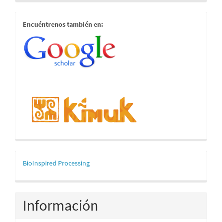
estamostambien
Encuéntrenos también en:
mascerca
BioInspired Processing
Información