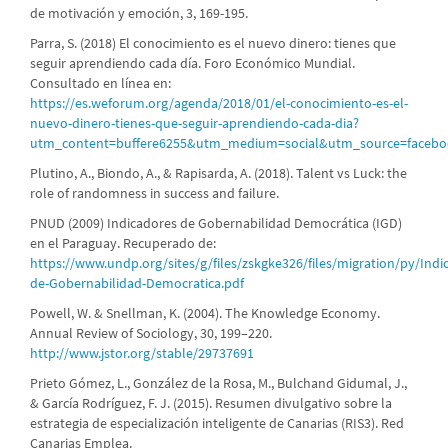
de motivación y emoción, 3, 169-195.
Parra, S. (2018) El conocimiento es el nuevo dinero: tienes que
seguir aprendiendo cada día. Foro Económico Mundial.
Consultado en línea en:
https://es.weforum.org/agenda/2018/01/el-conocimiento-es-el-
nuevo-dinero-tienes-que-seguir-aprendiendo-cada-dia?
utm_content=buffere6255&utm_medium=social&utm_source=faceb
Plutino, A., Biondo, A., & Rapisarda, A. (2018). Talent vs Luck: the
role of randomness in success and failure.
PNUD (2009) Indicadores de Gobernabilidad Democrática (IGD)
en el Paraguay. Recuperado de:
https://www.undp.org/sites/g/files/zskgke326/files/migration/py/Indi
de-Gobernabilidad-Democratica.pdf
Powell, W. & Snellman, K. (2004). The Knowledge Economy.
Annual Review of Sociology, 30, 199–220.
http://www.jstor.org/stable/29737691
Prieto Gómez, L., González de la Rosa, M., Bulchand Gidumal, J.,
& García Rodríguez, F. J. (2015). Resumen divulgativo sobre la
estrategia de especialización inteligente de Canarias (RIS3). Red
Canarias Emplea.