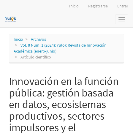
Navegación
Inicio
Registrarse
Entrar
principal
Contenido
Toggl
principal
naviga
Barra
lateral
Inicio
Archivos
Vol. 8 Núm. 1 (2024): Yulök Revista de Innovación
Académica (enero-junio)
Artículo científico
Innovación en la función
pública: gestión basada
en datos, ecosistemas
productivos, sectores
impulsores y el