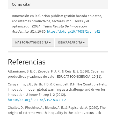
Cómo citar
Innovación en la función pública: gestión basada en datos,
ecosistemas productivos, sectores impulsores y el
optimizador. (2024).
Yulök Revista De Innovación
Académica
,
8
(1), 10-30.
https://doi.org/10.47633/2yvhfy42
MÁS FORMATOS DE CITA
DESCARGAR CITA
Referencias
Altamirano, S. E. C., Zepeda, F. J. R., & Ceja, E. S. (2016). Cadenas
productivas y cadenas de valor. EDUCATECONCIENCIA, 10(11).
Carayannis, E.G., Barth, T.D. & Campbell, D.F. The Quintuple Helix
innovation model: global warming as a challenge and driver for
innovation. J Innov Entrep 1, 2 (2012).
https://doi.org/10.1186/2192-5372-1-2
Challet, D., Pluchino, A., Biondo, A. E., & Rapisarda, A. (2020). The
origins of extreme wealth inequality in the talent versus luck