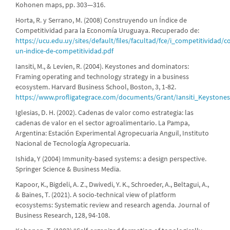
Kohonen maps, pp. 303—316.
Horta, R. y Serrano, M. (2008) Construyendo un Índice de
Competitividad para la Economía Uruguaya. Recuperado de:
https://ucu.edu.uy/sites/default/files/facultad/fce/i_competitividad/
un-indice-de-competitividad.pdf
Iansiti, M., & Levien, R. (2004). Keystones and dominators:
Framing operating and technology strategy in a business
ecosystem. Harvard Business School, Boston, 3, 1-82.
https://www.profligategrace.com/documents/Grant/Iansiti_Keyston
Iglesias, D. H. (2002). Cadenas de valor como estrategia: las
cadenas de valor en el sector agroalimentario. La Pampa,
Argentina: Estación Experimental Agropecuaria Anguil, Instituto
Nacional de Tecnología Agropecuaria.
Ishida, Y (2004) Immunity-based systems: a design perspective.
Springer Science & Business Media.
Kapoor, K., Bigdeli, A. Z., Dwivedi, Y. K., Schroeder, A., Beltagui, A.,
& Baines, T. (2021). A socio-technical view of platform
ecosystems: Systematic review and research agenda. Journal of
Business Research, 128, 94-108.