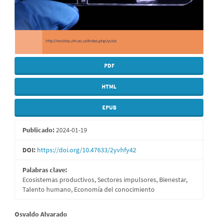
PDF
HTML
EPUB
Publicado:
2024-01-19
DOI:
https://doi.org/10.47633/2yvhfy42
Palabras clave:
Ecosistemas productivos, Sectores impulsores, Bienestar,
Talento humano, Economía del conocimiento
Contenido
Osvaldo Alvarado