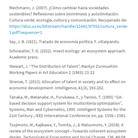
Riechmann, J. (2007). ¿Cómo cambiar hacia sociedades
sostenibles? Reflexiones sobre biomímesis y autolimitación.
Cultura verde: ecología, cultura y comunicación. Recuperado de:
https://idus.us.es/bitstream/handle/11441/97552/cultura_verde-
1.pdf?sequence=1
Say, J. B. (1821). Tratado de economía política. F. villalpando.
Schowalter, T. D. (2022). Insect ecology: an ecosystem approach.
Academic press.
Stewart, J. “The Distribution of Talent”, Marilyn Zurmuehlin
Working Papers in Art Education 2 (1983): 21-22
Strenze, T. (2013). Allocation of talent in society and its effect on
economic development. Intelligence, 41(3), 193-202.
Tanaka, M., Watanabe, H., Furukawa, Y., y Tanino, T. (1995) “GA-
based decision support system for multicriteria optimization”,
Systems, Man and Cybernetics, 1995. Intelligent Systems for the
21st Century., IEEE International Conference on, pp. 1556—1561.
Tsujimoto, M., Kajikawa, Y., Tomita, J., & Matsumoto, Y. (2018). A
review of the ecosystem concept—Towards coherent ecosystem
design. Technological Forecasting and Social Change, 136, 49-58.