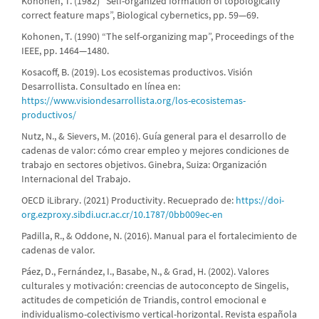
Kohonen, T. (1982) “Self-organized formation of topologically
correct feature maps”, Biological cybernetics, pp. 59—69.
Kohonen, T. (1990) “The self-organizing map”, Proceedings of the
IEEE, pp. 1464—1480.
Kosacoff, B. (2019). Los ecosistemas productivos. Visión
Desarrollista. Consultado en línea en:
https://www.visiondesarrollista.org/los-ecosistemas-
productivos/
Nutz, N., & Sievers, M. (2016). Guía general para el desarrollo de
cadenas de valor: cómo crear empleo y mejores condiciones de
trabajo en sectores objetivos. Ginebra, Suiza: Organización
Internacional del Trabajo.
OECD iLibrary. (2021) Productivity. Recueprado de:
https://doi-
org.ezproxy.sibdi.ucr.ac.cr/10.1787/0bb009ec-en
Padilla, R., & Oddone, N. (2016). Manual para el fortalecimiento de
cadenas de valor.
Páez, D., Fernández, I., Basabe, N., & Grad, H. (2002). Valores
culturales y motivación: creencias de autoconcepto de Singelis,
actitudes de competición de Triandis, control emocional e
individualismo-colectivismo vertical-horizontal. Revista española