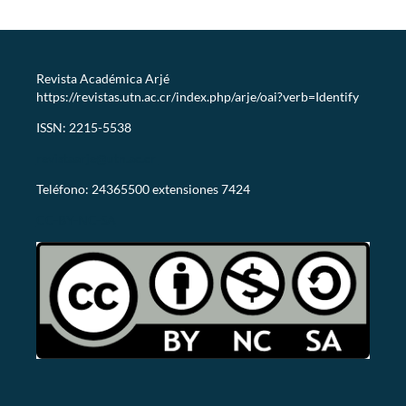
Revista Académica Arjé
https://revistas.utn.ac.cr/index.php/arje/oai?verb=Identify
ISSN: 2215-5538
revistaarje@utn.ac.cr
Teléfono: 24365500 extensiones 7424
CC-BY-NC-SA