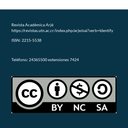
Revista Académica Arjé
https://revistas.utn.ac.cr/index.php/arje/oai?verb=Identify
ISSN: 2215-5538
revistaarje@utn.ac.cr
Teléfono: 24365500 extensiones 7424
CC-BY-NC-SA