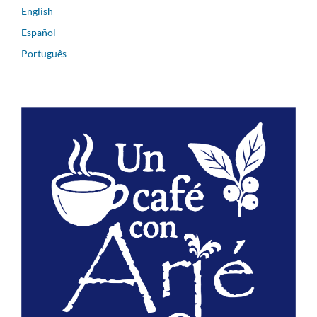
English
Español
Português