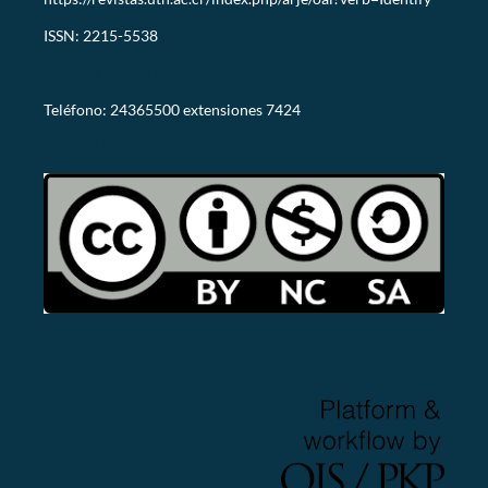
ISSN: 2215-5538
revistaarje@utn.ac.cr
Teléfono: 24365500 extensiones 7424
CC-BY-NC-SA