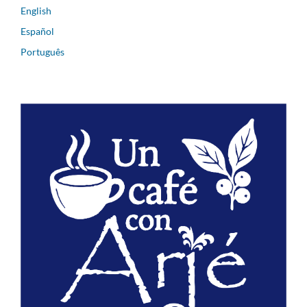
English
Español
Português