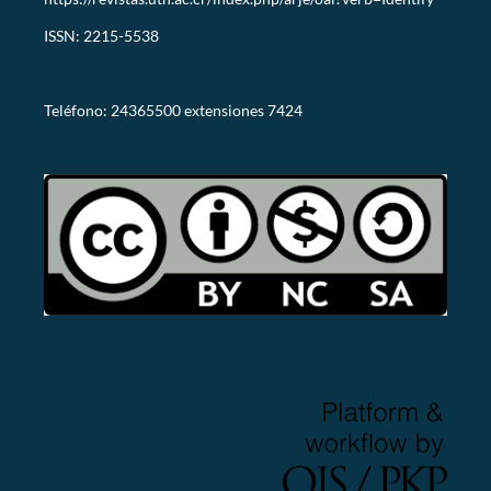
ISSN: 2215-5538
revistaarje@utn.ac.cr
Teléfono: 24365500 extensiones 7424
CC-BY-NC-SA