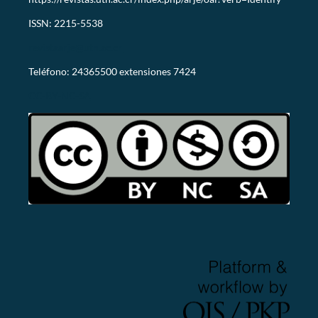
ISSN: 2215-5538
revistaarje@utn.ac.cr
Teléfono: 24365500 extensiones 7424
CC-BY-NC-SA