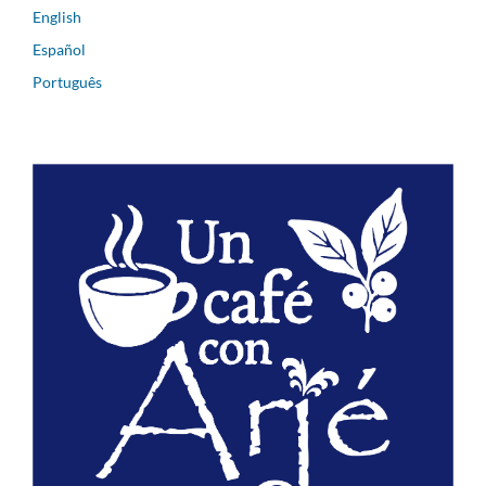
English
Español
Português