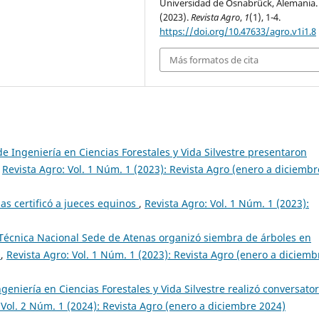
Universidad de Osnabrück, Alemania.
(2023).
Revista Agro
,
1
(1), 1-4.
https://doi.org/10.47633/agro.v1i1.8
Más formatos de cita
e Ingeniería en Ciencias Forestales y Vida Silvestre presentaron
,
Revista Agro: Vol. 1 Núm. 1 (2023): Revista Agro (enero a diciembr
as certificó a jueces equinos
,
Revista Agro: Vol. 1 Núm. 1 (2023):
Técnica Nacional Sede de Atenas organizó siembra de árboles en
E
,
Revista Agro: Vol. 1 Núm. 1 (2023): Revista Agro (enero a diciemb
geniería en Ciencias Forestales y Vida Silvestre realizó conversator
 Vol. 2 Núm. 1 (2024): Revista Agro (enero a diciembre 2024)