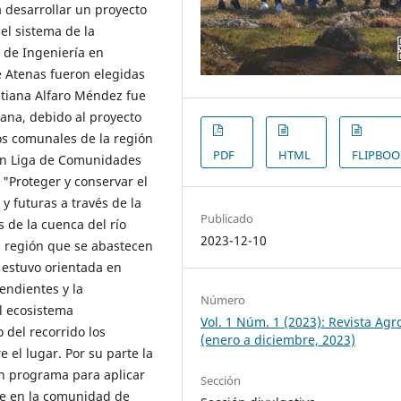
 desarrollar un proyecto
el sistema de la
a de Ingeniería en
de Atenas fueron elegidas
tiana Alfaro Méndez fue
ana, debido al proyecto
os comunales de la región
PDF
HTML
FLIPBOO
ión Liga de Comunidades
"Proteger y conservar el
y futuras a través de la
Publicado
s de la cuenca del río
2023-12-10
 región que se abastecen
, estuvo orientada en
pendientes y la
Número
el ecosistema
Vol. 1 Núm. 1 (2023): Revista Agr
o del recorrido los
(enero a diciembre, 2023)
 el lugar. Por su parte la
n programa para aplicar
Sección
le en la comunidad de