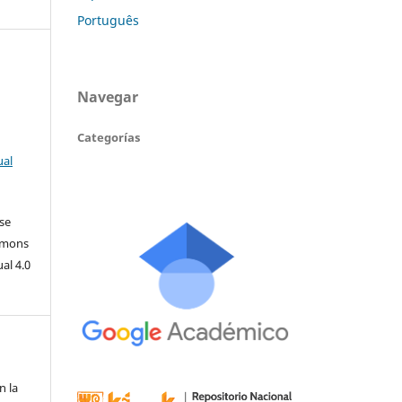
Português
Navegar
Categorías
ual
 se
ommons
al 4.0
n la