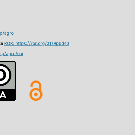
hp/agro
ca
ROR: https://ror.org/01s9pbd40
php/agro/oai