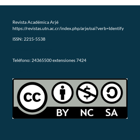
Revista Académica Arjé
https://revistas.utn.ac.cr/index.php/arje/oai?verb=Identify
ISSN: 2215-5538
revistaarje@utn.ac.cr
Teléfono: 24365500 extensiones 7424
CC-BY-NC-SA