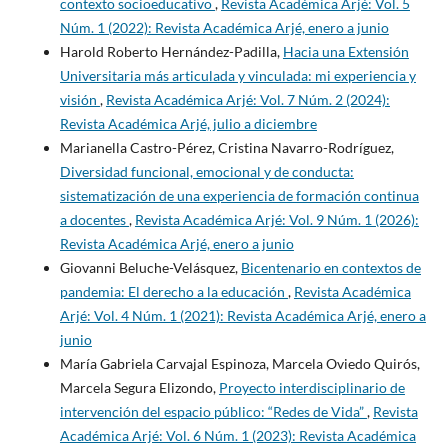
contexto socioeducativo
,
Revista Académica Arjé: Vol. 5
Núm. 1 (2022): Revista Académica Arjé, enero a junio
Harold Roberto Hernández-Padilla,
Hacia una Extensión
Universitaria más articulada y vinculada: mi experiencia y
visión
,
Revista Académica Arjé: Vol. 7 Núm. 2 (2024):
Revista Académica Arjé, julio a diciembre
Marianella Castro-Pérez, Cristina Navarro-Rodríguez,
Diversidad funcional, emocional y de conducta:
sistematización de una experiencia de formación continua
a docentes
,
Revista Académica Arjé: Vol. 9 Núm. 1 (2026):
Revista Académica Arjé, enero a junio
Giovanni Beluche-Velásquez,
Bicentenario en contextos de
pandemia: El derecho a la educación
,
Revista Académica
Arjé: Vol. 4 Núm. 1 (2021): Revista Académica Arjé, enero a
junio
María Gabriela Carvajal Espinoza, Marcela Oviedo Quirós,
Marcela Segura Elizondo,
Proyecto interdisciplinario de
intervención del espacio público: “Redes de Vida”
,
Revista
Académica Arjé: Vol. 6 Núm. 1 (2023): Revista Académica