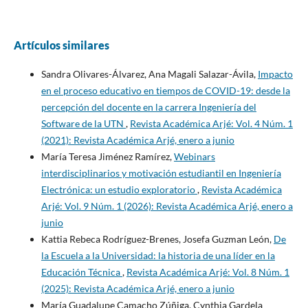
Artículos similares
Sandra Olivares-Álvarez, Ana Magali Salazar-Ávila,
Impacto
en el proceso educativo en tiempos de COVID-19: desde la
percepción del docente en la carrera Ingeniería del
Software de la UTN
,
Revista Académica Arjé: Vol. 4 Núm. 1
(2021): Revista Académica Arjé, enero a junio
María Teresa Jiménez Ramírez,
Webinars
interdisciplinarios y motivación estudiantil en Ingeniería
Electrónica: un estudio exploratorio
,
Revista Académica
Arjé: Vol. 9 Núm. 1 (2026): Revista Académica Arjé, enero a
junio
Kattia Rebeca Rodríguez-Brenes, Josefa Guzman León,
De
la Escuela a la Universidad: la historia de una líder en la
Educación Técnica
,
Revista Académica Arjé: Vol. 8 Núm. 1
(2025): Revista Académica Arjé, enero a junio
María Guadalupe Camacho Zúñiga, Cynthia Gardela