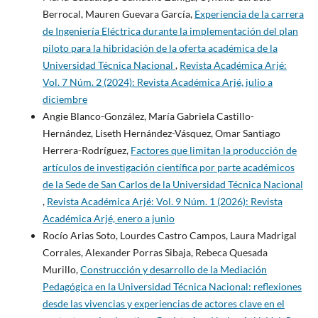
Berrocal, Mauren Guevara García,
Experiencia de la carrera
de Ingeniería Eléctrica durante la implementación del plan
piloto para la hibridación de la oferta académica de la
Universidad Técnica Nacional
,
Revista Académica Arjé:
Vol. 7 Núm. 2 (2024): Revista Académica Arjé, julio a
diciembre
Angie Blanco-González, María Gabriela Castillo-
Hernández, Liseth Hernández-Vásquez, Omar Santiago
Herrera-Rodríguez,
Factores que limitan la producción de
artículos de investigación científica por parte académicos
de la Sede de San Carlos de la Universidad Técnica Nacional
,
Revista Académica Arjé: Vol. 9 Núm. 1 (2026): Revista
Académica Arjé, enero a junio
Rocío Arias Soto, Lourdes Castro Campos, Laura Madrigal
Corrales, Alexander Porras Sibaja, Rebeca Quesada
Murillo,
Construcción y desarrollo de la Mediación
Pedagógica en la Universidad Técnica Nacional: reflexiones
desde las vivencias y experiencias de actores clave en el