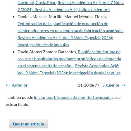
Nacional, Costa Rica
,
Revista Académica Arjé: Vol. 7 Núm.
2 (2024): Revista Académica Arjé, julio a diciembre
Daniela Morales-Murillo, Manuel Méndez-Flores,
Optimización de la planificación de producción de
semiconductores en una empresa de fabricación avanzada
,
Revista Académica Arjé: Vol. 9 Núm. Especial (2026):
Investigación desde las aulas
David Alonso Zamora Barrantes,
Planificación óptima de
recursos hospitalarios mediante pronósticos de demanda
en el sistema sanitario español
,
Revista Académica Arjé:
Vol. 9 Núm. Especial (2026): Investigación desde las aulas
Anterior
11-20 de 77
Siguiente
También puede
Iniciar una búsqueda de similitud avanzada
para
este artículo.
Enviar un artículo