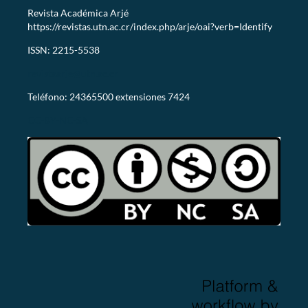
Revista Académica Arjé
https://revistas.utn.ac.cr/index.php/arje/oai?verb=Identify
ISSN: 2215-5538
revistaarje@utn.ac.cr
Teléfono: 24365500 extensiones 7424
CC-BY-NC-SA