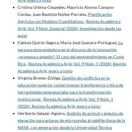
Arjé, enero a junio
Cristina Urbina-Céspedes, Mauricio Alonso Campos-
Cerdas, Juan Bautista Núñez-Parrales,
Planificación
Agrícola con Modelos Cuantitativos
,
Revista Académica
Arjé: Vol. 9 Núm. Especial (2026): Investigación desde las
aulas
Fabiola Quirós-Segura, María José Guevara-Portuguez,
La
persona emprendedora en el discurso de la innovación
¿promesa o engaño?: El caso del emprendimiento en Costa
Rica
,
Revista Académica Arjé: Vol. 9 Núm. 1 (2026): Revista
Académica Arjé, enero a junio
Virginia Brenes-Zúñiga,
Gestión de conflictos en la
educación superior costarricense: transferencia crítica de
herramientas empresariales para la transformación
institucional
,
Revista Académica Arjé: Vol. 9 Núm. 1
(2026): Revista Académica Arjé, enero a junio
Heriberto Salazar-Agüero,
Análisis de acimut y ángulos de
elevación para enlaces de microondas al satélite Aqua de la
NASA, con generación desde la Universidad Técnica