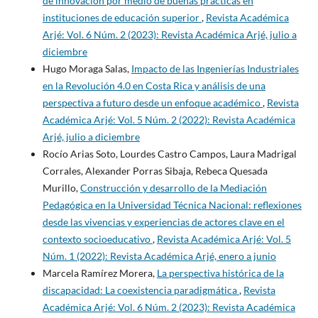
de innovación por medio de buenas prácticas en
instituciones de educación superior
,
Revista Académica
Arjé: Vol. 6 Núm. 2 (2023): Revista Académica Arjé, julio a
diciembre
Hugo Moraga Salas,
Impacto de las Ingenierías Industriales
en la Revolución 4.0 en Costa Rica y análisis de una
perspectiva a futuro desde un enfoque académico
,
Revista
Académica Arjé: Vol. 5 Núm. 2 (2022): Revista Académica
Arjé, julio a diciembre
Rocío Arias Soto, Lourdes Castro Campos, Laura Madrigal
Corrales, Alexander Porras Sibaja, Rebeca Quesada
Murillo,
Construcción y desarrollo de la Mediación
Pedagógica en la Universidad Técnica Nacional: reflexiones
desde las vivencias y experiencias de actores clave en el
contexto socioeducativo
,
Revista Académica Arjé: Vol. 5
Núm. 1 (2022): Revista Académica Arjé, enero a junio
Marcela Ramírez Morera,
La perspectiva histórica de la
discapacidad: La coexistencia paradigmática
,
Revista
Académica Arjé: Vol. 6 Núm. 2 (2023): Revista Académica