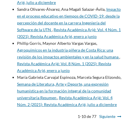
Arjé, julio a diciembre
Sandra Olivares-Álvarez, Ana Magali Salazar-Ávila,
Impacto
en el proceso educativo en tiempos de COVID-19: desde la
percepción del docente en la carrera Ingeniería del
Software de la UTN
,
Revista Académica Arjé: Vol. 4 Núm. 1
(2021): Revista Académica Arjé, enero a junio
Phillip Gorris, Maynor Alberto Vargas Vargas,
Agroquímicos en la industria piñera de Costa Rica: una
revisión de los impactos ambientales y en la salud humana
,
Revista Académica Arjé: Vol. 8 Núm. 1 (2025): Revista
Académica Arjé, enero a junio
María Gabriela Carvajal Espinoza, Marcela Segura Elizondo,
Semana de Literatura, Arte y Deporte, una expresión
humanística en la formación integral de la comunidad
universitaria Resumen
,
Revista Académica Arjé: Vol. 4
Núm. 2 (2021): Revista Académica Arjé, julio a diciembre
1-10 de 77
Siguiente