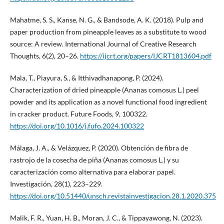
Mahatme, S. S., Kanse, N. G., & Bandsode, A. K. (2018). Pulp and
paper production from pineapple leaves as a substitute to wood
source: A review. International Journal of Creative Research
Thoughts, 6(2), 20–26.
https://ijcrt.org/papers/IJCRT1813604.pdf
Mala, T., Piayura, S., & Itthivadhanapong, P. (2024).
Characterization of dried pineapple (Ananas comosus L.) peel
powder and its application as a novel functional food ingredient
in cracker product. Future Foods, 9, 100322.
https://doi.org/10.1016/j.fufo.2024.100322
Málaga, J. A., & Velázquez, P. (2020). Obtención de fibra de
rastrojo de la cosecha de piña (Ananas comosus L.) y su
caracterización como alternativa para elaborar papel.
Investigación, 28(1), 223–229.
https://doi.org/10.51440/unsch.revistainvestigacion.28.1.2020.375
Malik, F. R., Yuan, H. B., Moran, J. C., & Tippayawong, N. (2023).