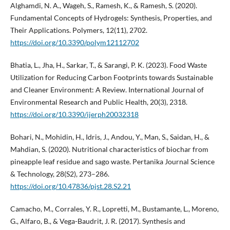
Alghamdi, N. A., Wageh, S., Ramesh, K., & Ramesh, S. (2020).
Fundamental Concepts of Hydrogels: Synthesis, Properties, and
Their Applications. Polymers, 12(11), 2702.
https://doi.org/10.3390/polym12112702
Bhatia, L., Jha, H., Sarkar, T., & Sarangi, P. K. (2023). Food Waste
Utilization for Reducing Carbon Footprints towards Sustainable
and Cleaner Environment: A Review. International Journal of
Environmental Research and Public Health, 20(3), 2318.
https://doi.org/10.3390/ijerph20032318
Bohari, N., Mohidin, H., Idris, J., Andou, Y., Man, S., Saidan, H., &
Mahdian, S. (2020). Nutritional characteristics of biochar from
pineapple leaf residue and sago waste. Pertanika Journal Science
& Technology, 28(S2), 273–286.
https://doi.org/10.47836/pjst.28.S2.21
Camacho, M., Corrales, Y. R., Lopretti, M., Bustamante, L., Moreno,
G., Alfaro, B., & Vega-Baudrit, J. R. (2017). Synthesis and