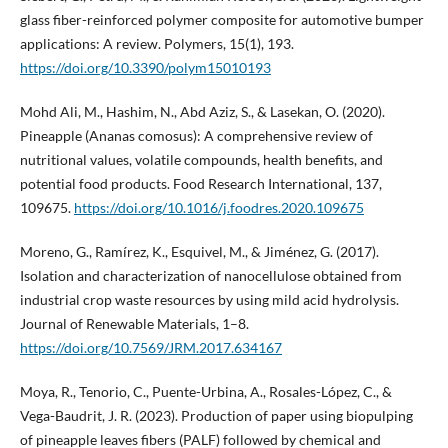
glass fiber-reinforced polymer composite for automotive bumper
applications: A review. Polymers, 15(1), 193.
https://doi.org/10.3390/polym15010193
Mohd Ali, M., Hashim, N., Abd Aziz, S., & Lasekan, O. (2020).
Pineapple (Ananas comosus): A comprehensive review of
nutritional values, volatile compounds, health benefits, and
potential food products. Food Research International, 137,
109675.
https://doi.org/10.1016/j.foodres.2020.109675
Moreno, G., Ramírez, K., Esquivel, M., & Jiménez, G. (2017).
Isolation and characterization of nanocellulose obtained from
industrial crop waste resources by using mild acid hydrolysis.
Journal of Renewable Materials, 1–8.
https://doi.org/10.7569/JRM.2017.634167
Moya, R., Tenorio, C., Puente-Urbina, A., Rosales-López, C., &
Vega-Baudrit, J. R. (2023). Production of paper using biopulping
of pineapple leaves fibers (PALF) followed by chemical and