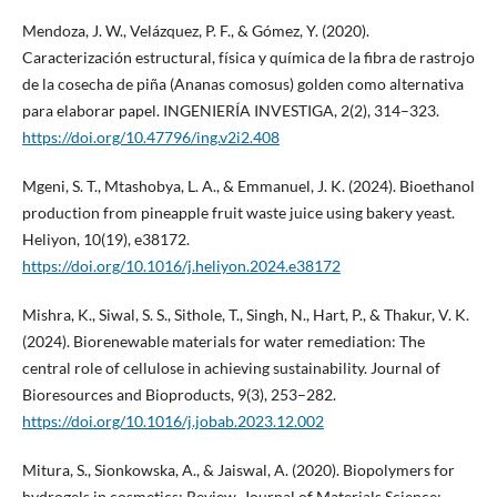
Mendoza, J. W., Velázquez, P. F., & Gómez, Y. (2020).
Caracterización estructural, física y química de la fibra de rastrojo
de la cosecha de piña (Ananas comosus) golden como alternativa
para elaborar papel. INGENIERÍA INVESTIGA, 2(2), 314–323.
https://doi.org/10.47796/ing.v2i2.408
Mgeni, S. T., Mtashobya, L. A., & Emmanuel, J. K. (2024). Bioethanol
production from pineapple fruit waste juice using bakery yeast.
Heliyon, 10(19), e38172.
https://doi.org/10.1016/j.heliyon.2024.e38172
Mishra, K., Siwal, S. S., Sithole, T., Singh, N., Hart, P., & Thakur, V. K.
(2024). Biorenewable materials for water remediation: The
central role of cellulose in achieving sustainability. Journal of
Bioresources and Bioproducts, 9(3), 253–282.
https://doi.org/10.1016/j.jobab.2023.12.002
Mitura, S., Sionkowska, A., & Jaiswal, A. (2020). Biopolymers for
hydrogels in cosmetics: Review. Journal of Materials Science: