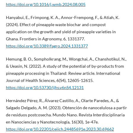
https://doi.org/10.1016/j.wmb.2024.08.005
Hanyabui, E., Frimpong, K. A., Annor-Frempong, F., & Atiah, K.
(2024). Effect of pineapple waste biochar and compost
application on the growth and yield of pineapple varieties in
Ghana. Frontiers in Agronomy, 6, 1331377.
https://doi.org/10.3389/fagro.2024.1331377
Hemung, B. O., Sompholkrang, M., Wongchai, A., Chanshotikul, N.,
& Ueasin, N. (2022). A study of the potential of by-products from
pineapple processing in Thailand: Review article. International
Journal of Health Sciences, 6(S4), 12605-12615.
https://doi.org/10.53730/ijhs.v6nS4.12131
Hernández Pérez, R., Álvarez Castillo, A., Olarte Paredes, A., &
Salgado Delgado, A. M. (2023). Obtención de nanocelulosa a partir
de residuos postcosecha. Mundo Nano. Revista Interdisciplinaria
en Nanociencias y Nanotecnología, 16(30), 1e-47e.
https://doi.org/10.22201/ceiich.24485691e.2023.30.69662