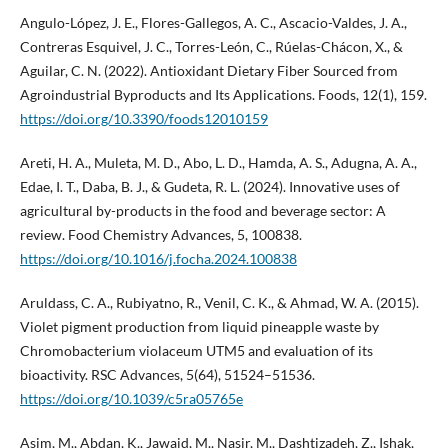
Angulo-López, J. E., Flores-Gallegos, A. C., Ascacio-Valdes, J. A.,
Contreras Esquivel, J. C., Torres-León, C., Rúelas-Chácon, X., &
Aguilar, C. N. (2022). Antioxidant Dietary Fiber Sourced from
Agroindustrial Byproducts and Its Applications. Foods, 12(1), 159.
https://doi.org/10.3390/foods12010159
Areti, H. A., Muleta, M. D., Abo, L. D., Hamda, A. S., Adugna, A. A.,
Edae, I. T., Daba, B. J., & Gudeta, R. L. (2024). Innovative uses of
agricultural by-products in the food and beverage sector: A
review. Food Chemistry Advances, 5, 100838.
https://doi.org/10.1016/j.focha.2024.100838
Aruldass, C. A., Rubiyatno, R., Venil, C. K., & Ahmad, W. A. (2015).
Violet pigment production from liquid pineapple waste by
Chromobacterium violaceum UTM5 and evaluation of its
bioactivity. RSC Advances, 5(64), 51524–51536.
https://doi.org/10.1039/c5ra05765e
Asim, M., Abdan, K., Jawaid, M., Nasir, M., Dashtizadeh, Z., Ishak,