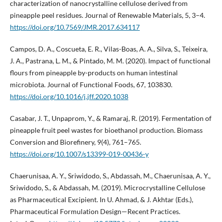
characterization of nanocrystalline cellulose derived from
pineapple peel residues. Journal of Renewable Materials, 5, 3–4.
https://doi.org/10.7569/JMR.2017.634117
Campos, D. A., Coscueta, E. R., Vilas-Boas, A. A., Silva, S., Teixeira,
J. A., Pastrana, L. M., & Pintado, M. M. (2020). Impact of functional
flours from pineapple by-products on human intestinal
microbiota. Journal of Functional Foods, 67, 103830.
https://doi.org/10.1016/j.jff.2020.1038
Casabar, J. T., Unpaprom, Y., & Ramaraj, R. (2019). Fermentation of
pineapple fruit peel wastes for bioethanol production. Biomass
Conversion and Biorefinery, 9(4), 761–765.
https://doi.org/10.1007/s13399-019-00436-y
Chaerunisaa, A. Y., Sriwidodo, S., Abdassah, M., Chaerunisaa, A. Y.,
Sriwidodo, S., & Abdassah, M. (2019). Microcrystalline Cellulose
as Pharmaceutical Excipient. In U. Ahmad, & J. Akhtar (Eds.),
Pharmaceutical Formulation Design—Recent Practices.