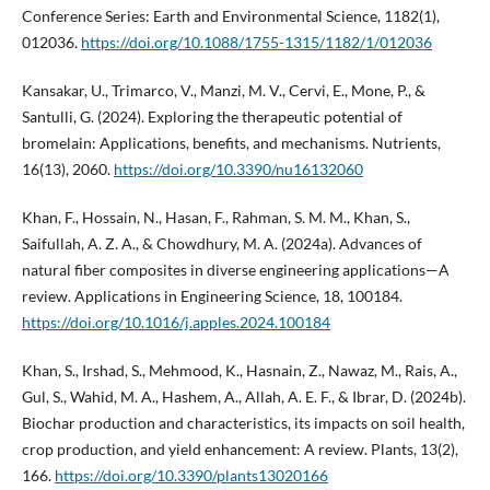
Conference Series: Earth and Environmental Science, 1182(1),
012036.
https://doi.org/10.1088/1755-1315/1182/1/012036
Kansakar, U., Trimarco, V., Manzi, M. V., Cervi, E., Mone, P., &
Santulli, G. (2024). Exploring the therapeutic potential of
bromelain: Applications, benefits, and mechanisms. Nutrients,
16(13), 2060.
https://doi.org/10.3390/nu16132060
Khan, F., Hossain, N., Hasan, F., Rahman, S. M. M., Khan, S.,
Saifullah, A. Z. A., & Chowdhury, M. A. (2024a). Advances of
natural fiber composites in diverse engineering applications—A
review. Applications in Engineering Science, 18, 100184.
https://doi.org/10.1016/j.apples.2024.100184
Khan, S., Irshad, S., Mehmood, K., Hasnain, Z., Nawaz, M., Rais, A.,
Gul, S., Wahid, M. A., Hashem, A., Allah, A. E. F., & Ibrar, D. (2024b).
Biochar production and characteristics, its impacts on soil health,
crop production, and yield enhancement: A review. Plants, 13(2),
166.
https://doi.org/10.3390/plants13020166