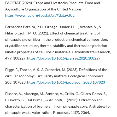
FAOSTAT (2024). Crops and Livestocks Products. Food and
Agriculture Organization of the United Nations.
https://www.fao.org/faostat/en/#data/QCL
Fernandes Pereira, P. H., Ornaghi Junior, H. L., Arantes, V., &
Hilário Cioffi, M. O. (2021). Effect of chemical treatment of
pineapple crown fiber in the production, chemical composition,
crystalline structure, thermal stability and thermal degradation
kinetic properties of cellulosic materials. Carbohydrate Research,
499, 108227.
https://doi.org/10.1016/j.carres.2020.108227
Figge, F., Thorpe, A. S., & Gutberlet, M. (2023). Definitions of the
circular economy: Circularity matters. Ecological Economics,
208, 107823.
https://doi.org/10.1016/j.ecolecon.2023.107823
Fissore, A., Marengo, M., Santoro, V., Grillo, G., Oliaro-Bosso, S.,
Cravotto, G., Dal Piaz, F., & Adinolfi, S. (2023). Extraction and
characterization of bromelain from pineapple core: A strategy for
pineapple waste valorization. Processes, 11(7), 2064.