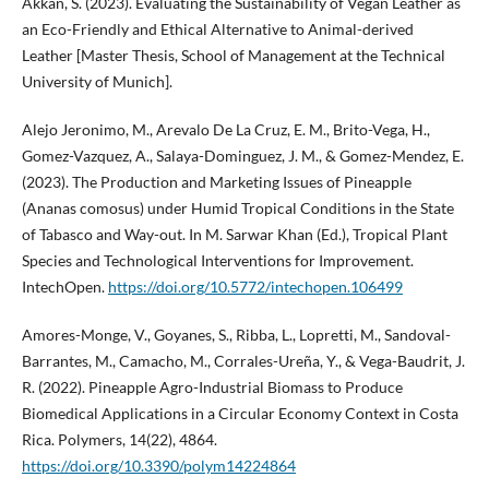
Akkan, S. (2023). Evaluating the Sustainability of Vegan Leather as
an Eco-Friendly and Ethical Alternative to Animal-derived
Leather [Master Thesis, School of Management at the Technical
University of Munich].
Alejo Jeronimo, M., Arevalo De La Cruz, E. M., Brito-Vega, H.,
Gomez-Vazquez, A., Salaya-Dominguez, J. M., & Gomez-Mendez, E.
(2023). The Production and Marketing Issues of Pineapple
(Ananas comosus) under Humid Tropical Conditions in the State
of Tabasco and Way-out. In M. Sarwar Khan (Ed.), Tropical Plant
Species and Technological Interventions for Improvement.
IntechOpen.
https://doi.org/10.5772/intechopen.106499
Amores-Monge, V., Goyanes, S., Ribba, L., Lopretti, M., Sandoval-
Barrantes, M., Camacho, M., Corrales-Ureña, Y., & Vega-Baudrit, J.
R. (2022). Pineapple Agro-Industrial Biomass to Produce
Biomedical Applications in a Circular Economy Context in Costa
Rica. Polymers, 14(22), 4864.
https://doi.org/10.3390/polym14224864