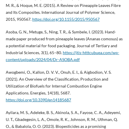
M. R., & Hoque, M. E. (2015). A Review on Pineapple Leaves Fibre
and Its Composites. International Journal of Polymer Science,
2015, 950567.
https://doi.org/10.1155/2015/950567
Asoba, G. N., Metuge, S., Ning, T. R., & Symbele, I. (2023). Hand-
made paper produced from pineapple leaves (Ananas comosus) as
a potential material for food packaging. Journal of Tertiary and
Industrial Sciences, 3(1), 65–80.
https://jtis-htttcubuea.com/wp-
content/uploads/2024/04/Dr-ASOBA.pdf
Awogbemi, O., Kallon, D. V. V., Onuh, E. I., & Aigbodion, V. S.
(2021). An Overview of the Classification, Production and
Utilization of Biofuels for Internal Combustion Engine
Applications. Energies, 14(18), 5687.
https://doi.org/10.3390/en14185687
Ayilara, M. S., Adeleke, B. S., Akinola, S. A., Fayose, C. A., Adeyemi,
U. T., Gbadegesin, L. A., Omole, R. K., Johnson, R. M., Uthman, Q.
O., & Babalola, O. O. (2023). Biopesticides as a promising