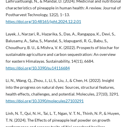
Lalhruaitluangi, N., & Mandal, D. (2024). Medicinal and nutritional
characteristics of pineapple in human health: A review. Journal of
Postharvest Technology, 12(2), 1–13.
https://doi.org/10.48165/jpht.2024.12.2.01
Layek, J., Narzari, R., Hazarika, S., Das, A., Rangappa, K., Devi, S.,
Balusamy, A., Saha, S., Mandal, S., Idapuganti, R. G., Babu, S.,
Choudhury, B. U., & Mishra, V. K. (2022). Prospects of biochar for
sustainable agriculture and carbon sequestration: An overview
for eastern Himalayas. Sustainability, 14(11), 6684.
https://doi.org/10.3390/su14116684
Li, N., Wang, Q., Zhou, J., Li, S., Liu, J., & Chen, H. (2022). Insight
into the progress on natural dyes: Sources, structural features,
health effects, challenges, and potential. Molecules, 27(10), 3291.
https://doi.org/10.3390/molecules27103291
Linh, N. T., Qui, N. H., Tai, L. T., Ngan, V. T. N., Thinh, N. P., & Huyen,
T. N. (2024). The Effects of pineapple leaf powder on growth
performance and carcass traits of Noi crossbred broilers.