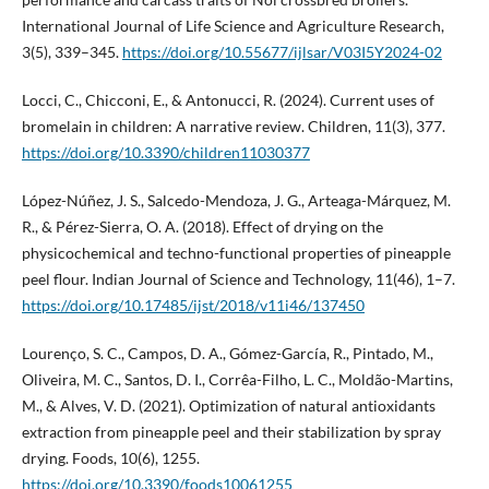
International Journal of Life Science and Agriculture Research,
3(5), 339–345.
https://doi.org/10.55677/ijlsar/V03I5Y2024-02
Locci, C., Chicconi, E., & Antonucci, R. (2024). Current uses of
bromelain in children: A narrative review. Children, 11(3), 377.
https://doi.org/10.3390/children11030377
López-Núñez, J. S., Salcedo-Mendoza, J. G., Arteaga-Márquez, M.
R., & Pérez-Sierra, O. A. (2018). Effect of drying on the
physicochemical and techno-functional properties of pineapple
peel flour. Indian Journal of Science and Technology, 11(46), 1–7.
https://doi.org/10.17485/ijst/2018/v11i46/137450
Lourenço, S. C., Campos, D. A., Gómez-García, R., Pintado, M.,
Oliveira, M. C., Santos, D. I., Corrêa-Filho, L. C., Moldão-Martins,
M., & Alves, V. D. (2021). Optimization of natural antioxidants
extraction from pineapple peel and their stabilization by spray
drying. Foods, 10(6), 1255.
https://doi.org/10.3390/foods10061255