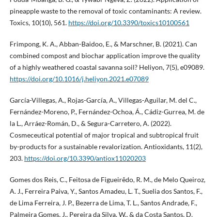
pineapple waste to the removal of toxic contaminants: A review.
Toxics, 10(10), 561.
https://doi.org/10.3390/toxics10100561
Frimpong, K. A., Abban-Baidoo, E., & Marschner, B. (2021). Can
combined compost and biochar application improve the quality
of a highly weathered coastal savanna soil? Heliyon, 7(5), e09089.
https://doi.org/10.1016/j.heliyon.2021.e07089
García-Villegas, A., Rojas-García, A., Villegas-Aguilar, M. del C.,
Fernández-Moreno, P., Fernández-Ochoa, Á., Cádiz-Gurrea, M. de
la L., Arráez-Román, D., & Segura-Carretero, A. (2022).
Cosmeceutical potential of major tropical and subtropical fruit
by-products for a sustainable revalorization. Antioxidants, 11(2),
203.
https://doi.org/10.3390/antiox11020203
Gomes dos Reis, C., Feitosa de Figueirêdo, R. M., de Melo Queiroz,
A. J., Ferreira Paiva, Y., Santos Amadeu, L. T., Suelia dos Santos, F.,
de Lima Ferreira, J. P., Bezerra de Lima, T. L., Santos Andrade, F.,
Palmeira Gomes, J., Pereira da Silva, W., & da Costa Santos, D.