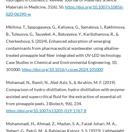
Materials in Medicine, 31(6), 50.
https://doi.org/10.1007/s10856-
020-06390-w
Mkilima, T., Saspugayeva, G., Kaliyeva, G., Samatova, I., Rakhimova,
B., Tuleuova, G., Tauyekel, A., Batyayeva, Y., Karibzhanova, R., &
Cherkeshova, S. (2024). Enhanced adsorption of emerging
contaminants from pharmaceutical wastewater using alkaline-
treated pineapple leaf fiber integrated with UV-LED technology.
Case Studies in Chemical and Environmental Engineering, 10,
101000.
https://doi.org/10.1016/j.cscee.2024.101000
Mohamad, N., Ramli, N., Abd-Aziz, S., & Ibrahim, M. F. (2019).
Comparison of hydro-distillation, hydro-distillation with enzyme-
assisted and supercritical fluid for the extraction of essential oil
from pineapple peels. 3 Biotech, 9(6), 234.
https://doi.org/10.1007/s13205-019-1767-8
Mohammadi, H., Ahmad, Z., Mazlan, S. A., Faizal Johari, M. A.,
Siebert, G., Petrů, M., & Rahimian Koloor, S. S. (2023). Lightweight