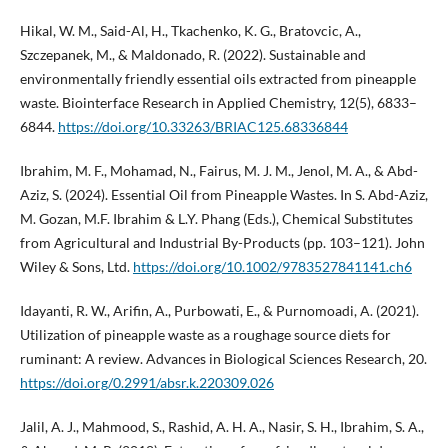
Hikal, W. M., Said-Al, H., Tkachenko, K. G., Bratovcic, A.,
Szczepanek, M., & Maldonado, R. (2022). Sustainable and
environmentally friendly essential oils extracted from pineapple
waste. Biointerface Research in Applied Chemistry, 12(5), 6833–
6844.
https://doi.org/10.33263/BRIAC125.68336844
Ibrahim, M. F., Mohamad, N., Fairus, M. J. M., Jenol, M. A., & Abd-
Aziz, S. (2024). Essential Oil from Pineapple Wastes. In S. Abd-Aziz,
M. Gozan, M.F. Ibrahim & L.Y. Phang (Eds.), Chemical Substitutes
from Agricultural and Industrial By-Products (pp. 103–121). John
Wiley & Sons, Ltd.
https://doi.org/10.1002/9783527841141.ch6
Idayanti, R. W., Arifin, A., Purbowati, E., & Purnomoadi, A. (2021).
Utilization of pineapple waste as a roughage source diets for
ruminant: A review. Advances in Biological Sciences Research, 20.
https://doi.org/0.2991/absr.k.220309.026
Jalil, A. J., Mahmood, S., Rashid, A. H. A., Nasir, S. H., Ibrahim, S. A.,