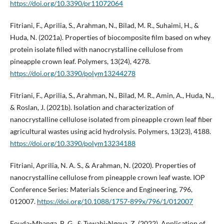
https://doi.org/10.3390/pr11072064
Fitriani, F., Aprilia, S., Arahman, N., Bilad, M. R., Suhaimi, H., &
Huda, N. (2021a). Properties of biocomposite film based on whey
protein isolate filled with nanocrystalline cellulose from
pineapple crown leaf. Polymers, 13(24), 4278.
https://doi.org/10.3390/polym13244278
Fitriani, F., Aprilia, S., Arahman, N., Bilad, M. R., Amin, A., Huda, N.,
& Roslan, J. (2021b). Isolation and characterization of
nanocrystalline cellulose isolated from pineapple crown leaf fiber
agricultural wastes using acid hydrolysis. Polymers, 13(23), 4188.
https://doi.org/10.3390/polym13234188
Fitriani, Aprilia, N. A. S., & Arahman, N. (2020). Properties of
nanocrystalline cellulose from pineapple crown leaf waste. IOP
Conference Series: Materials Science and Engineering, 796,
012007.
https://doi.org/10.1088/1757-899x/796/1/012007
Fouda-Mbanga, B. G., & Tywabi-Ngeva, Z. (2022). Application of