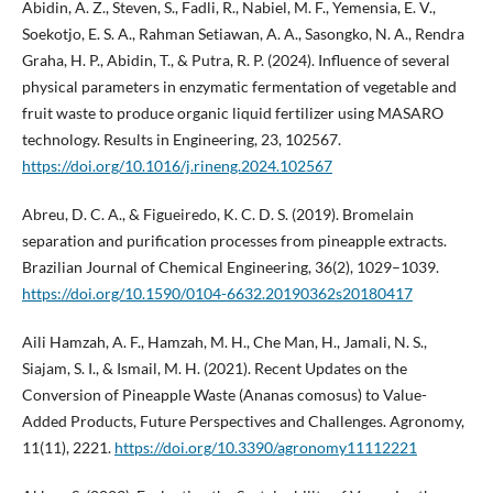
Abidin, A. Z., Steven, S., Fadli, R., Nabiel, M. F., Yemensia, E. V.,
Soekotjo, E. S. A., Rahman Setiawan, A. A., Sasongko, N. A., Rendra
Graha, H. P., Abidin, T., & Putra, R. P. (2024). Influence of several
physical parameters in enzymatic fermentation of vegetable and
fruit waste to produce organic liquid fertilizer using MASARO
technology. Results in Engineering, 23, 102567.
https://doi.org/10.1016/j.rineng.2024.102567
Abreu, D. C. A., & Figueiredo, K. C. D. S. (2019). Bromelain
separation and purification processes from pineapple extracts.
Brazilian Journal of Chemical Engineering, 36(2), 1029–1039.
https://doi.org/10.1590/0104-6632.20190362s20180417
Aili Hamzah, A. F., Hamzah, M. H., Che Man, H., Jamali, N. S.,
Siajam, S. I., & Ismail, M. H. (2021). Recent Updates on the
Conversion of Pineapple Waste (Ananas comosus) to Value-
Added Products, Future Perspectives and Challenges. Agronomy,
11(11), 2221.
https://doi.org/10.3390/agronomy11112221