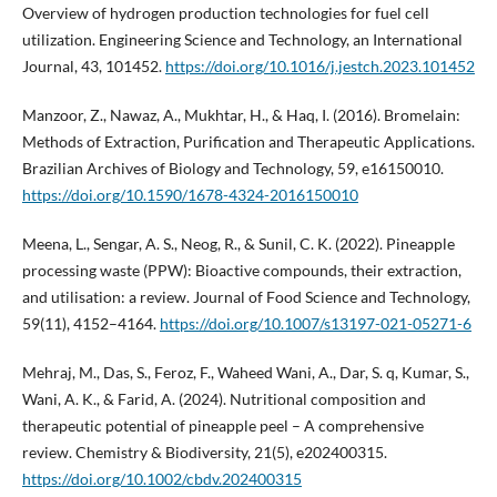
Overview of hydrogen production technologies for fuel cell
utilization. Engineering Science and Technology, an International
Journal, 43, 101452.
https://doi.org/10.1016/j.jestch.2023.101452
Manzoor, Z., Nawaz, A., Mukhtar, H., & Haq, I. (2016). Bromelain:
Methods of Extraction, Purification and Therapeutic Applications.
Brazilian Archives of Biology and Technology, 59, e16150010.
https://doi.org/10.1590/1678-4324-2016150010
Meena, L., Sengar, A. S., Neog, R., & Sunil, C. K. (2022). Pineapple
processing waste (PPW): Bioactive compounds, their extraction,
and utilisation: a review. Journal of Food Science and Technology,
59(11), 4152–4164.
https://doi.org/10.1007/s13197-021-05271-6
Mehraj, M., Das, S., Feroz, F., Waheed Wani, A., Dar, S. q, Kumar, S.,
Wani, A. K., & Farid, A. (2024). Nutritional composition and
therapeutic potential of pineapple peel – A comprehensive
review. Chemistry & Biodiversity, 21(5), e202400315.
https://doi.org/10.1002/cbdv.202400315