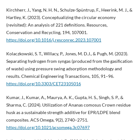
Kirchherr, J., Yang, N. H. N., Schulze-Spüntrup, F., Heerink, M. J., &
Hartley, K. (2023). Conceptualizing the circular economy
(revisited): An analysis of 221 definitions. Resources,
Conservation and Recycling, 194, 107001.
https://doi.org/10.1016/j.resconrec.2023.107001
Kolaczkowski, S. T., Willacy, P., Jones, M. D.J., & Pugh, M. (2023).
Separating hydrogen from syngas (produced from the gasification
of waste) using pressure swing adsorption methodology and
results. Chemical Engineering Transactions, 105, 91–96.
https://doi.org/10.3303/CET23105016
Kumar, J., Kumar, A., Maurya, A. K., Gupta, H. S., Singh, S. P., &
Sharma, C. (2024). Utilization of Ananas comosus Crown residue
husk as a sustainable strength additive for EPR/LDPE blend
composites. ACS Omega, 9(2), 2740–2751.
https://doi.org/10.1021/acsomega.3c07697