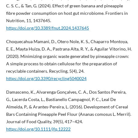
C. S. C., & Tan, G. (2024). Effect of green banana and pineapple
fibre powder consumption on host gut microbiome. Frontiers in
Nutrition, 11, 1437645.
https://doi.org/10.3389/fnut.2024.1437645
Choquecahua Mamani, D., Otero Nole, K. S., Chaparro Montoya,
E. E., Mayta Huiza, D. A., Pastrana Alta, R. Y., & Aguilar Vitorino, H.
(2020). Minimizing organic waste generated by pineapple crown:
A simple process to obtain cellulose for the preparation of
recyclable containers. Recycling, 5(4), 24.
https://doi.org/10.3390/recycling5040024
Damasceno, K., Alvarenga Gonçalves, C. A., Dos Santos Pereira,
G., Lacerda Costa, L., Bastianello Campagnol, P. C., Leal De
Almeida, P., & Arantes-Pereira, L. (2016). Development of Cereal
Bars Containing Pineapple Peel Flour (Ananas comosus L. Merril).
Journal of Food Quality, 39(5), 417–424.
https://doi.org/10.1111/jfq.12222