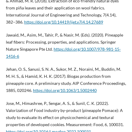
& Ahmad, M. R. (2018). Extraction of eco-friendly natural dyes
from piña leaves and their application on wool fabrics.
International Journal of Engineering and Technology, 7(4.14),
382–386.
https://doi.org/10.14419/ijet.v7i4.14.27689
Jawaid, M., Asim, M., Tahir, P., & Nasir, M. (Eds). (2020). Pineapple
leaf fibers: Processing, properties, and applications. Springer
Nature Singapore Pte Ltd.
https://doi.org/10.1007/978-981-15-
1416-6
Jehan, O. S., Sanusi, S. N. A., Sukor, M. Z., Noraini, M., Buddin, M.
M. H. S., & Hamid, K. H. K. (2017). Biogas production from
pineapple core. A preliminary study. AIP Conference Proceedings,
1885, 020246.
https://doi.org/10.1063/1.5002440
Jose, M., Himashree, P., Sengar, A. S., & Sunil, C. K. (2022).
Valorization of Food industry by-product (pineapple Pomace): A
study to evaluate its effect on physicochemical and textural
properties of developed cookies. Measurement: Food, 6, 100031.
https://doi.org/10.1016/j.meafoo.2022.100031