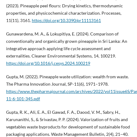
(2023). Pineapple peel flours: Drying kinetics, thermodynamic
properties, and physicochemical characterization. Processes,
11(11), 3161.
https://doi.org/10.3390/pr11113161
Gunawardena, M. A., & Lokupitiya, E. (2024). Comparison of
conventionally and organically grown pineapple in Sri Lanka: An
integrative approach applying life cycle assessment and
externalities. Cleaner Environmental Systems, 14, 100219.
https://doi.org/10.1016/j.cesys.2024.100219
Gupta, M. (2022). Pineapple waste utilization: wealth from waste.
The Pharma Innovation Journal, SP-11(6), 1971–1978.
https://www.thepharmajournal.com/archives/2022/vol11issue6S/Par
11-6-101-345.pdf
Gupta, R. K., Ali, E. A., El Gawad, F. A., Daood, V. M., Sabry, H.,
Karunanithi, S., & Srivastav, P. P. (2024). Valorization of fruits and
vegetables waste byproducts for development of sustainable food
packaging applications. Waste Management Bulletin, 2(4), 21–40.