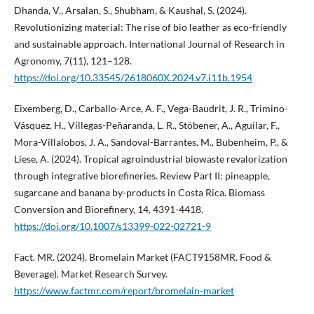
Dhanda, V., Arsalan, S., Shubham, & Kaushal, S. (2024).
Revolutionizing material: The rise of bio leather as eco-friendly
and sustainable approach. International Journal of Research in
Agronomy, 7(11), 121–128.
https://doi.org/10.33545/2618060X.2024.v7.i11b.1954
Eixemberg, D., Carballo-Arce, A. F., Vega-Baudrit, J. R., Trimino-
Vásquez, H., Villegas-Peñaranda, L. R., Stöbener, A., Aguilar, F.,
Mora-Villalobos, J. A., Sandoval-Barrantes, M., Bubenheim, P., &
Liese, A. (2024). Tropical agroindustrial biowaste revalorization
through integrative biorefineries. Review Part II: pineapple,
sugarcane and banana by-products in Costa Rica. Biomass
Conversion and Biorefinery, 14, 4391-4418.
https://doi.org/10.1007/s13399-022-02721-9
Fact. MR. (2024). Bromelain Market (FACT9158MR. Food &
Beverage). Market Research Survey.
https://www.factmr.com/report/bromelain-market