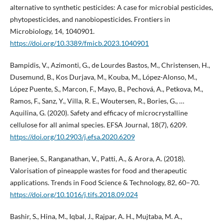
alternative to synthetic pesticides: A case for microbial pesticides,
phytopesticides, and nanobiopesticides. Frontiers in
Microbiology, 14, 1040901.
https://doi.org/10.3389/fmicb.2023.1040901
Bampidis, V., Azimonti, G., de Lourdes Bastos, M., Christensen, H.,
Dusemund, B., Kos Durjava, M., Kouba, M., López-Alonso, M.,
López Puente, S., Marcon, F., Mayo, B., Pechová, A., Petkova, M.,
Ramos, F., Sanz, Y., Villa, R. E., Woutersen, R., Bories, G., …
Aquilina, G. (2020). Safety and efficacy of microcrystalline
cellulose for all animal species. EFSA Journal, 18(7), 6209.
https://doi.org/10.2903/j.efsa.2020.6209
Banerjee, S., Ranganathan, V., Patti, A., & Arora, A. (2018).
Valorisation of pineapple wastes for food and therapeutic
applications. Trends in Food Science & Technology, 82, 60–70.
https://doi.org/10.1016/j.tifs.2018.09.024
Bashir, S., Hina, M., Iqbal, J., Rajpar, A. H., Mujtaba, M. A.,