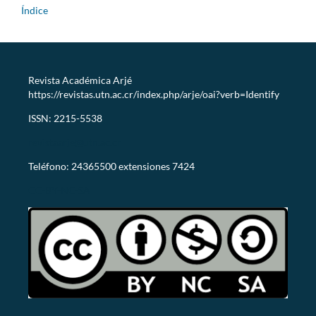
Índice
Revista Académica Arjé
https://revistas.utn.ac.cr/index.php/arje/oai?verb=Identify
ISSN: 2215-5538
revistaarje@utn.ac.cr
Teléfono: 24365500 extensiones 7424
CC-BY-NC-SA