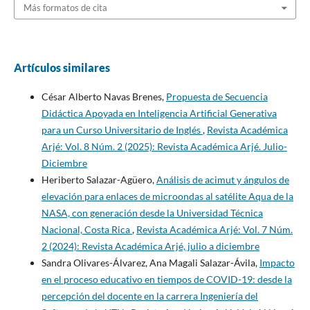
Más formatos de cita
Artículos similares
César Alberto Navas Brenes,
Propuesta de Secuencia
Didáctica Apoyada en Inteligencia Artificial Generativa
para un Curso Universitario de Inglés
,
Revista Académica
Arjé: Vol. 8 Núm. 2 (2025): Revista Académica Arjé. Julio-
Diciembre
Heriberto Salazar-Agüero,
Análisis de acimut y ángulos de
elevación para enlaces de microondas al satélite Aqua de la
NASA, con generación desde la Universidad Técnica
Nacional, Costa Rica
,
Revista Académica Arjé: Vol. 7 Núm.
2 (2024): Revista Académica Arjé, julio a diciembre
Sandra Olivares-Álvarez, Ana Magali Salazar-Ávila,
Impacto
en el proceso educativo en tiempos de COVID-19: desde la
percepción del docente en la carrera Ingeniería del