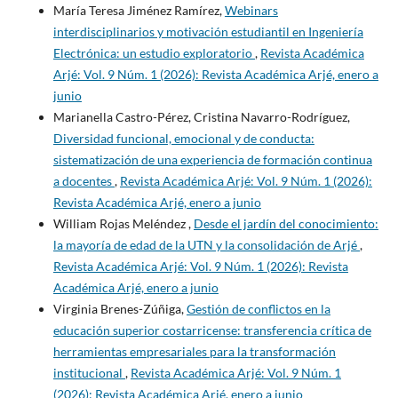
María Teresa Jiménez Ramírez,
Webinars
interdisciplinarios y motivación estudiantil en Ingeniería
Electrónica: un estudio exploratorio
,
Revista Académica
Arjé: Vol. 9 Núm. 1 (2026): Revista Académica Arjé, enero a
junio
Marianella Castro-Pérez, Cristina Navarro-Rodríguez,
Diversidad funcional, emocional y de conducta:
sistematización de una experiencia de formación continua
a docentes
,
Revista Académica Arjé: Vol. 9 Núm. 1 (2026):
Revista Académica Arjé, enero a junio
William Rojas Meléndez ,
Desde el jardín del conocimiento:
la mayoría de edad de la UTN y la consolidación de Arjé
,
Revista Académica Arjé: Vol. 9 Núm. 1 (2026): Revista
Académica Arjé, enero a junio
Virginia Brenes-Zúñiga,
Gestión de conflictos en la
educación superior costarricense: transferencia crítica de
herramientas empresariales para la transformación
institucional
,
Revista Académica Arjé: Vol. 9 Núm. 1
(2026): Revista Académica Arjé, enero a junio