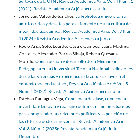
Software de la UTN
,
Revista Académica Arjé: Vol. 4 Núm. 1
(2021): Revista Académica Arjé, enero a junio
Jorge Luis Valverde-Sánchez,
La biblioteca universitaria
ante los retos y desafíos para el fomento de una cultura de
integridad académica
,
Revista Académica Arjé: Vol. 7 Núm.
1 (2024): Revista Académica Arjé, enero a junio
Rocío Arias Soto, Lourdes Castro Campos, Laura Madrigal
Corrales, Alexander Porras Sibaja, Rebeca Quesada
Murillo,
Construcción y desarrollo de la Mediación
Pedagógica en la Universidad Técnica Nacional: reflexiones
desde las vivencias y experiencias de actores clave en el
contexto socioeducativo
,
Revista Académica Arjé: Vol. 5
Núm. 1 (2022): Revista Académica Arjé, enero a junio
Esteban Paniagua Vega,
Conciencia de clase, conciencia
invertida, ideología y realismo político: principios básicos
para comprender las relaciones políticas y la posición de
las élites de poder al negociar
,
Revista Académica Arjé:
Vol. 8 Núm. 2 (2025): Revista Académica Arjé. Julio-
Diciembre