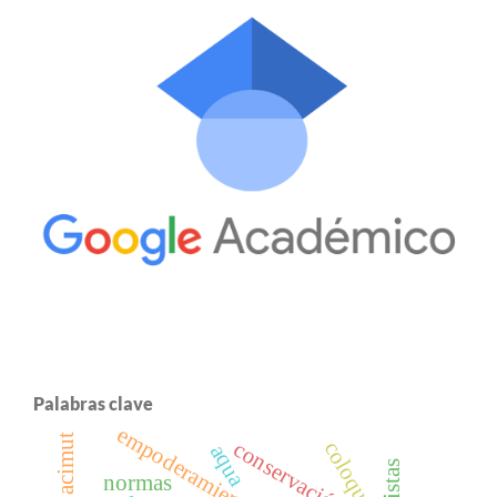
Palabras clave
empoderamiento
acimut
conservación
coloquio
aqua
normas