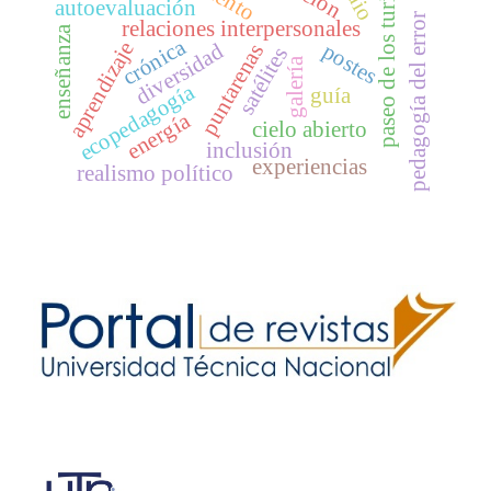
paseo de los turistas
autoevaluación
pedagogía del error
relaciones interpersonales
enseñanza
crónica
aprendizaje
postes
diversidad
puntarenas
satélites
galería
ecopedagogía
guía
energía
cielo abierto
inclusión
experiencias
realismo político