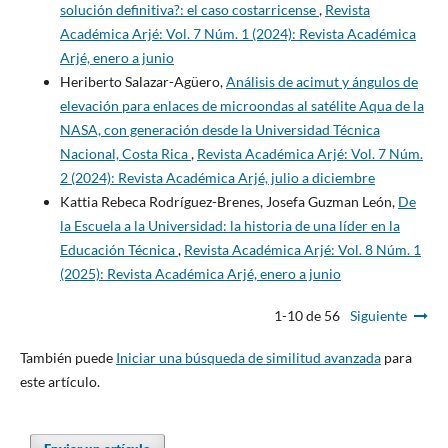
solución definitiva?: el caso costarricense
,
Revista
Académica Arjé: Vol. 7 Núm. 1 (2024): Revista Académica
Arjé, enero a junio
Heriberto Salazar-Agüero,
Análisis de acimut y ángulos de
elevación para enlaces de microondas al satélite Aqua de la
NASA, con generación desde la Universidad Técnica
Nacional, Costa Rica
,
Revista Académica Arjé: Vol. 7 Núm.
2 (2024): Revista Académica Arjé, julio a diciembre
Kattia Rebeca Rodríguez-Brenes, Josefa Guzman León,
De
la Escuela a la Universidad: la historia de una líder en la
Educación Técnica
,
Revista Académica Arjé: Vol. 8 Núm. 1
(2025): Revista Académica Arjé, enero a junio
1-10 de 56
Siguiente
También puede
Iniciar una búsqueda de similitud avanzada
para
este artículo.