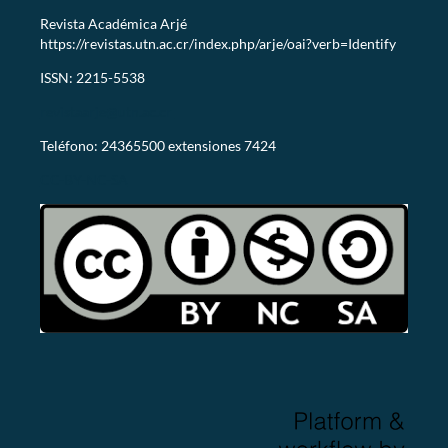
Revista Académica Arjé
https://revistas.utn.ac.cr/index.php/arje/oai?verb=Identify
ISSN: 2215-5538
revistaarje@utn.ac.cr
Teléfono: 24365500 extensiones 7424
CC-BY-NC-SA