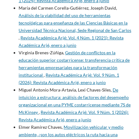
1 (2024): Revista Académica Arjé, enero a junio
María del Carmen Corella-Gutiérrez, Joseph David,
Análisis de la viabilidad del uso de herramientas
tecnológicas para enseñanza de las Ciencias Básicas en la
Universidad Técnica Nacional, Sede Regional de San Carlos
,
Revista Académica Arjé: Vol. 4 Núm. 1 (2021): Revista
Académica Arjé, enero a junio
Virginia Brenes-Zúñiga,
Gestión de conflictos en la
educación superior costarricense: transferencia crítica de
herramientas empresariales para la transformación
institucional
,
Revista Académica Arjé: Vol. 9 Núm. 1
(2026): Revista Académica Arjé, enero a junio
Miguel Antonio Mora-Artavia, Lexi Chaves-Siles,
De
intuición a estructura: análisis de factores del desempeño
organizacional en una PYME costarricense mediante 7S de
McKinsey
,
Revista Académica Arjé: Vol. 9 Núm. 1 (2026):
Revista Académica Arjé, enero a junio
Elmer Ramírez Chaves,
Movilización vehicular y medio
ambiente, ¿son los autos eléctricos la ruta hacia una