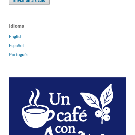
Enviar un artículo
Idioma
English
Español
Português