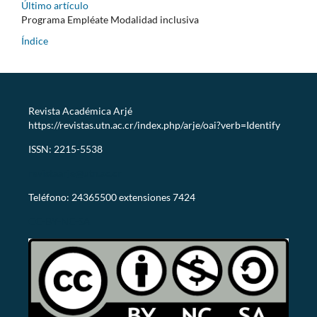
Último artículo
Programa Empléate Modalidad inclusiva
Índice
Revista Académica Arjé
https://revistas.utn.ac.cr/index.php/arje/oai?verb=Identify
ISSN: 2215-5538
revistaarje@utn.ac.cr
Teléfono: 24365500 extensiones 7424
CC-BY-NC-SA