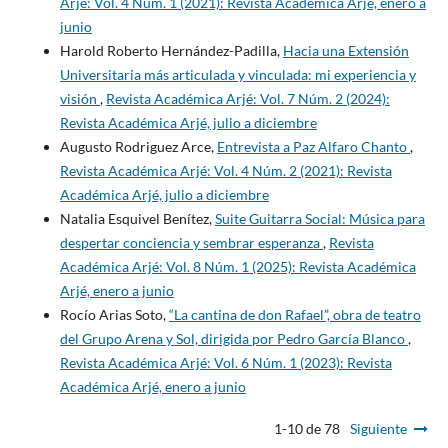
Arjé: Vol. 4 Núm. 1 (2021): Revista Académica Arjé, enero a
junio
Harold Roberto Hernández-Padilla,
Hacia una Extensión
Universitaria más articulada y vinculada: mi experiencia y
visión
,
Revista Académica Arjé: Vol. 7 Núm. 2 (2024):
Revista Académica Arjé, julio a diciembre
Augusto Rodriguez Arce,
Entrevista a Paz Alfaro Chanto
,
Revista Académica Arjé: Vol. 4 Núm. 2 (2021): Revista
Académica Arjé, julio a diciembre
Natalia Esquivel Benítez,
Suite Guitarra Social: Música para
despertar conciencia y sembrar esperanza
,
Revista
Académica Arjé: Vol. 8 Núm. 1 (2025): Revista Académica
Arjé, enero a junio
Rocío Arias Soto,
“La cantina de don Rafael”, obra de teatro
del Grupo Arena y Sol, dirigida por Pedro García Blanco
,
Revista Académica Arjé: Vol. 6 Núm. 1 (2023): Revista
Académica Arjé, enero a junio
1-10 de 78
Siguiente