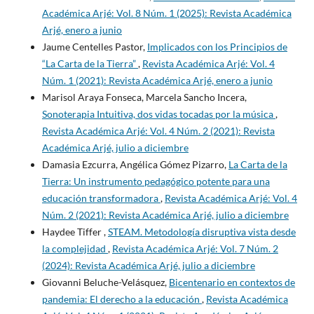
Académica Arjé: Vol. 8 Núm. 1 (2025): Revista Académica
Arjé, enero a junio
Jaume Centelles Pastor,
Implicados con los Principios de
“La Carta de la Tierra”
,
Revista Académica Arjé: Vol. 4
Núm. 1 (2021): Revista Académica Arjé, enero a junio
Marisol Araya Fonseca, Marcela Sancho Incera,
Sonoterapia Intuitiva, dos vidas tocadas por la música
,
Revista Académica Arjé: Vol. 4 Núm. 2 (2021): Revista
Académica Arjé, julio a diciembre
Damasia Ezcurra, Angélica Gómez Pizarro,
La Carta de la
Tierra: Un instrumento pedagógico potente para una
educación transformadora
,
Revista Académica Arjé: Vol. 4
Núm. 2 (2021): Revista Académica Arjé, julio a diciembre
Haydee Tiffer ,
STEAM. Metodología disruptiva vista desde
la complejidad
,
Revista Académica Arjé: Vol. 7 Núm. 2
(2024): Revista Académica Arjé, julio a diciembre
Giovanni Beluche-Velásquez,
Bicentenario en contextos de
pandemia: El derecho a la educación
,
Revista Académica