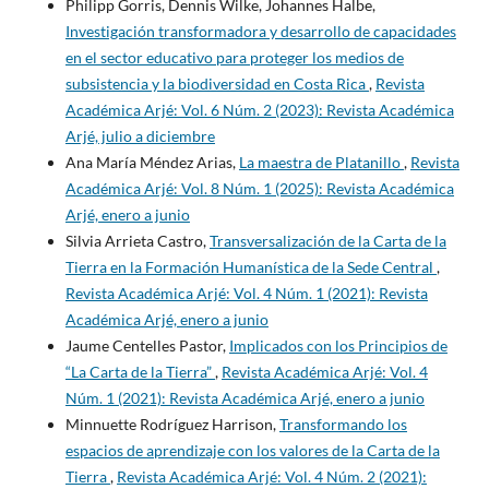
Philipp Gorris, Dennis Wilke, Johannes Halbe,
Investigación transformadora y desarrollo de capacidades
en el sector educativo para proteger los medios de
subsistencia y la biodiversidad en Costa Rica
,
Revista
Académica Arjé: Vol. 6 Núm. 2 (2023): Revista Académica
Arjé, julio a diciembre
Ana María Méndez Arias,
La maestra de Platanillo
,
Revista
Académica Arjé: Vol. 8 Núm. 1 (2025): Revista Académica
Arjé, enero a junio
Silvia Arrieta Castro,
Transversalización de la Carta de la
Tierra en la Formación Humanística de la Sede Central
,
Revista Académica Arjé: Vol. 4 Núm. 1 (2021): Revista
Académica Arjé, enero a junio
Jaume Centelles Pastor,
Implicados con los Principios de
“La Carta de la Tierra”
,
Revista Académica Arjé: Vol. 4
Núm. 1 (2021): Revista Académica Arjé, enero a junio
Minnuette Rodríguez Harrison,
Transformando los
espacios de aprendizaje con los valores de la Carta de la
Tierra
,
Revista Académica Arjé: Vol. 4 Núm. 2 (2021):