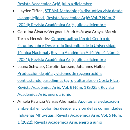
Revista Académica Arjé, julio a diciembre
Haydee Tiffer ,
STEAM. Metodología disruptiva vista desde
la complejidad
,
Revista Académica Arjé: Vol. 7 Núm. 2
(2024): Revista Académica Arjé, julio a diciembre
Carolina Álvarez Vergnani, Andrés Araya Araya, Marvin
Torres Hernández,
Conceptualización del Centro de
Estudios sobre Desarrollo Sostenible de la Universidad
Técnica Nacional
,
Revista Académica Arjé: Vol. 4 Núm. 2
(2021): Revista Académica Arjé, julio a diciembre
Luana Schwarz, Carolin Janssen, Johannes Halbe,
Producción de piña y visiones de regeneración:
contrastando paradigmas (agro)culturales en Costa Rica
,
Revista Académica Arjé: Vol. 8 Núm. 1 (2025): Revista
Académica Arjé, enero a junio
Angela Patricia Vargas Ahumada,
Aportes a la educación
ambiental en Colombia desde la visión de las comunidades
indígenas Mhuysqas
,
Revista Académica Arjé: Vol. 5 Núm.
1 (2022): Revista Académica Arjé, enero a junio