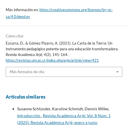
Más información en:
https://creativecommons.org/licenses/by-nc-
sa/4.0/deed.es
Cómo citar
Ezcurra, D., & Gómez Pizarro, A. (2021). La Carta de la Tierra: Un
instrumento pedagógico potente para una educación transformadora.
Revista Académica Arjé
,
4
(2), 145-164.
https://revistas.utn.ac.cr/index.php/arje/article/view/421
Más formatos de cita
Artículos similares
Susanne Schlünder, Karoline Schmidt, Dennis Wilke,
Introducción
,
Revista Académica Arjé: Vol. 8 Núm. 1
(2025): Revista Académica Arjé, enero a junio