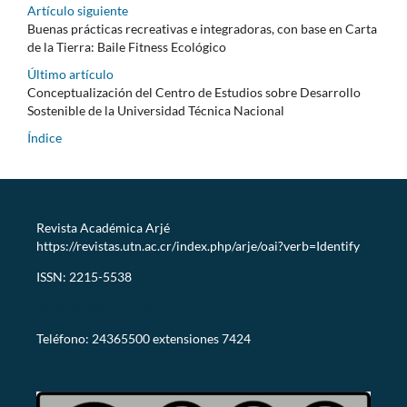
Artículo siguiente
Buenas prácticas recreativas e integradoras, con base en Carta
de la Tierra: Baile Fitness Ecológico
Último artículo
Conceptualización del Centro de Estudios sobre Desarrollo
Sostenible de la Universidad Técnica Nacional
Índice
Revista Académica Arjé
https://revistas.utn.ac.cr/index.php/arje/oai?verb=Identify
ISSN: 2215-5538
revistaarje@utn.ac.cr
Teléfono: 24365500 extensiones 7424
CC-BY-NC-SA