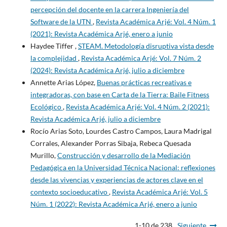
percepción del docente en la carrera Ingeniería del
Software de la UTN
,
Revista Académica Arjé: Vol. 4 Núm. 1
(2021): Revista Académica Arjé, enero a junio
Haydee Tiffer ,
STEAM. Metodología disruptiva vista desde
la complejidad
,
Revista Académica Arjé: Vol. 7 Núm. 2
(2024): Revista Académica Arjé, julio a diciembre
Annette Arias López,
Buenas prácticas recreativas e
integradoras, con base en Carta de la Tierra: Baile Fitness
Ecológico
,
Revista Académica Arjé: Vol. 4 Núm. 2 (2021):
Revista Académica Arjé, julio a diciembre
Rocío Arias Soto, Lourdes Castro Campos, Laura Madrigal
Corrales, Alexander Porras Sibaja, Rebeca Quesada
Murillo,
Construcción y desarrollo de la Mediación
Pedagógica en la Universidad Técnica Nacional: reflexiones
desde las vivencias y experiencias de actores clave en el
contexto socioeducativo
,
Revista Académica Arjé: Vol. 5
Núm. 1 (2022): Revista Académica Arjé, enero a junio
1-10 de 238
Siguiente