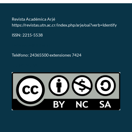
Revista Académica Arjé
https://revistas.utn.ac.cr/index.php/arje/oai?verb=Identify
ISSN: 2215-5538
revistaarje@utn.ac.cr
Teléfono: 24365500 extensiones 7424
CC-BY-NC-SA