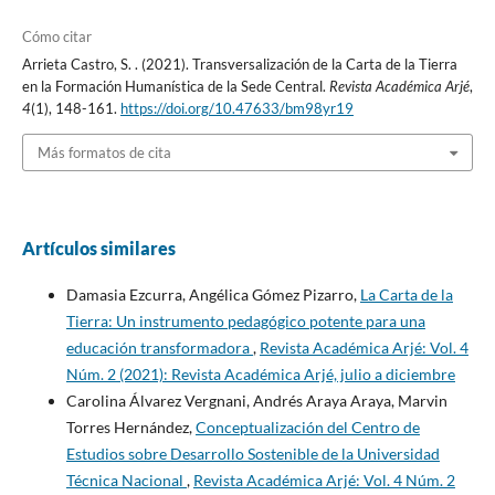
Cómo citar
Arrieta Castro, S. . (2021). Transversalización de la Carta de la Tierra
en la Formación Humanística de la Sede Central.
Revista Académica Arjé
,
4
(1), 148-161.
https://doi.org/10.47633/bm98yr19
Más formatos de cita
Artículos similares
Damasia Ezcurra, Angélica Gómez Pizarro,
La Carta de la
Tierra: Un instrumento pedagógico potente para una
educación transformadora
,
Revista Académica Arjé: Vol. 4
Núm. 2 (2021): Revista Académica Arjé, julio a diciembre
Carolina Álvarez Vergnani, Andrés Araya Araya, Marvin
Torres Hernández,
Conceptualización del Centro de
Estudios sobre Desarrollo Sostenible de la Universidad
Técnica Nacional
,
Revista Académica Arjé: Vol. 4 Núm. 2