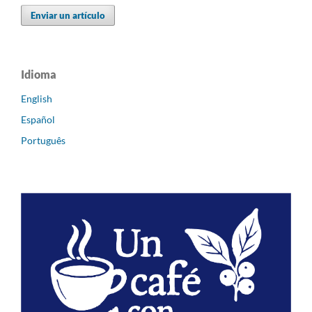
Enviar un artículo
Idioma
English
Español
Português