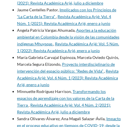
(2021): Revista Académica Arjé, julio a diciembre
Jaume Centelles Pastor,
Implicados con los Principios de
“La Carta de la Tierra”
,
Revista Académica Arjé: Vol. 4
Núm. 1 (2021): Revista Académica Arjé, enero a junio
Angela Patricia Vargas Ahumada,
Aportes a la educación
ambiental en Colombia desde la visión de las comunidades
indígenas Mhuysqas
,
Revista Académica Arjé: Vol. 5 Núm.
1 (2022): Revista Académica Arjé, enero a junio
María Gabriela Carvajal Espinoza, Marcela Oviedo Quirós,
Marcela Segura Elizondo,
Proyecto interdisciplinario de
intervención del espacio público: “Redes de Vida”
,
Revista
Académica Arjé: Vol. 6 Núm. 1 (2023): Revista Académica
Arjé, enero a junio
Minnuette Rodríguez Harrison,
Transformando los
espacios de aprendizaje con los valores de la Carta de la
Tierra
,
Revista Académica Arjé: Vol. 4 Núm. 2 (2021):
Revista Académica Arjé, julio a diciembre
Sandra Olivares-Álvarez, Ana Magali Salazar-Ávila,
Impacto
en el proceso educativo en tiempos de COVID-19: desde la