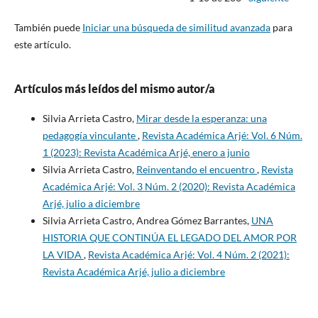
También puede
Iniciar una búsqueda de similitud avanzada
para
este artículo.
Artículos más leídos del mismo autor/a
Silvia Arrieta Castro,
Mirar desde la esperanza: una
pedagogía vinculante
,
Revista Académica Arjé: Vol. 6 Núm.
1 (2023): Revista Académica Arjé, enero a junio
Silvia Arrieta Castro,
Reinventando el encuentro
,
Revista
Académica Arjé: Vol. 3 Núm. 2 (2020): Revista Académica
Arjé, julio a diciembre
Silvia Arrieta Castro, Andrea Gómez Barrantes,
UNA
HISTORIA QUE CONTINÚA EL LEGADO DEL AMOR POR
LA VIDA
,
Revista Académica Arjé: Vol. 4 Núm. 2 (2021):
Revista Académica Arjé, julio a diciembre