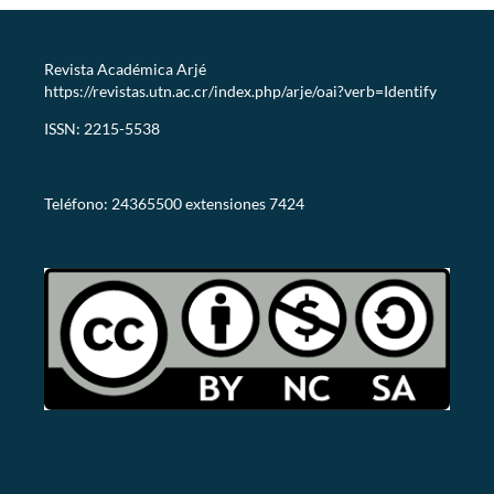
Revista Académica Arjé
https://revistas.utn.ac.cr/index.php/arje/oai?verb=Identify
ISSN: 2215-5538
revistaarje@utn.ac.cr
Teléfono: 24365500 extensiones 7424
CC-BY-NC-SA