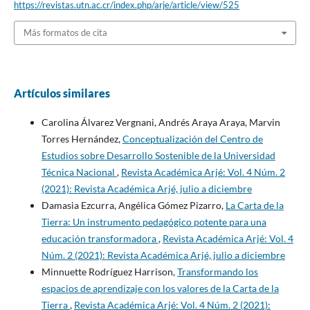
https://revistas.utn.ac.cr/index.php/arje/article/view/525
Más formatos de cita
Artículos similares
Carolina Álvarez Vergnani, Andrés Araya Araya, Marvin
Torres Hernández,
Conceptualización del Centro de
Estudios sobre Desarrollo Sostenible de la Universidad
Técnica Nacional
,
Revista Académica Arjé: Vol. 4 Núm. 2
(2021): Revista Académica Arjé, julio a diciembre
Damasia Ezcurra, Angélica Gómez Pizarro,
La Carta de la
Tierra: Un instrumento pedagógico potente para una
educación transformadora
,
Revista Académica Arjé: Vol. 4
Núm. 2 (2021): Revista Académica Arjé, julio a diciembre
Minnuette Rodríguez Harrison,
Transformando los
espacios de aprendizaje con los valores de la Carta de la
Tierra
,
Revista Académica Arjé: Vol. 4 Núm. 2 (2021):