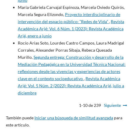
junio
María Gabriela Carvajal Espinoza, Marcela Oviedo Quirós,
Marcela Segura Elizondo,
Proyecto interdisciplinario de
intervención del espacio público: “Redes de Vida”
,
Revista
Académica Arjé: Vol. 6 Núm. 1 (2023): Revista Académica
Arjé, enero a junio
Rocío Arias Soto, Lourdes Castro Campos, Laura Madrigal
Corrales, Alexander Porras Sibaja, Rebeca Quesada
Murillo,
Segunda entrega: Construcción y desarrollo de la
Mediación Pedagógica en la Universidad Técnica Nacional:
reflexiones desde las vivencias y experiencias de actores
clave en el contexto socioeducativo
,
Revista Académica
Arjé: Vol. 5 Núm. 2 (2022): Revista Académica Arjé, julio a
diciembre
1-10 de 239
Siguiente
También puede
Iniciar una búsqueda de similitud avanzada
para
este artículo.