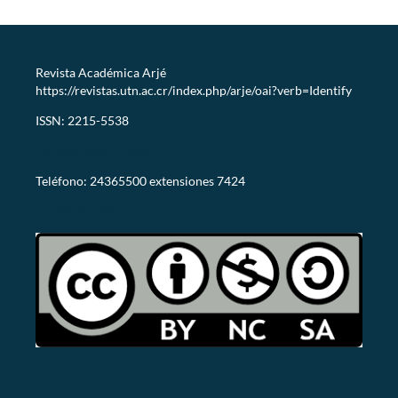
Revista Académica Arjé
https://revistas.utn.ac.cr/index.php/arje/oai?verb=Identify
ISSN: 2215-5538
revistaarje@utn.ac.cr
Teléfono: 24365500 extensiones 7424
CC-BY-NC-SA