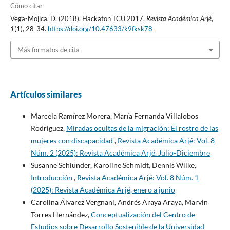
Cómo citar
Vega-Mojica, D. (2018). Hackaton TCU 2017.
Revista Académica Arjé
,
1
(1), 28-34.
https://doi.org/10.47633/k9fksk78
Más formatos de cita
Artículos similares
Marcela Ramírez Morera, María Fernanda Villalobos
Rodríguez,
Miradas ocultas de la migración: El rostro de las
mujeres con discapacidad
,
Revista Académica Arjé: Vol. 8
Núm. 2 (2025): Revista Académica Arjé. Julio-Diciembre
Susanne Schlünder, Karoline Schmidt, Dennis Wilke,
Introducción
,
Revista Académica Arjé: Vol. 8 Núm. 1
(2025): Revista Académica Arjé, enero a junio
Carolina Álvarez Vergnani, Andrés Araya Araya, Marvin
Torres Hernández,
Conceptualización del Centro de
Estudios sobre Desarrollo Sostenible de la Universidad