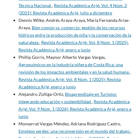
Técnica Nacional
,
Revista Académica Arjé: Vol. 4 Núm. 2
(2021): Revista Académica Arjé, julio a diciembre
Dennis Wilke, Andrés Araya-Araya, María Fernanda Arias-
Araya,
Bien común vs. comercio: gestión de los recursos
hídricos entre la producción de piña y la conservación de la
naturaleza
,
Revista Académica Arjé: Vol. 8 Núm. 1 (2025):
Revista Académica Arjé, enero a junio
Phillip Gorris, Maynor Alberto Vargas Vargas,
Agroquímicos en la industria piñera de Costa Rica: una
revisión de los impactos ambientales y en la salud humana
,
Revista Académica Arjé: Vol. 8 Núm. 1 (2025): Revista
Académica Arjé, enero a junio
Alejandro Zúñiga-Ortiz,
Bioaprendizaje en Turismo:
integrando educación y sostenibilidad
,
Revista Académica
Arjé: Vol. 9 Núm. 1 (2026): Revista Académica Arjé, enero a
junio
Monserrat Vargas Méndez, Adriana Rodríguez Castro,
Empleos verdes: una reconversión en el mundo del trabajo
,