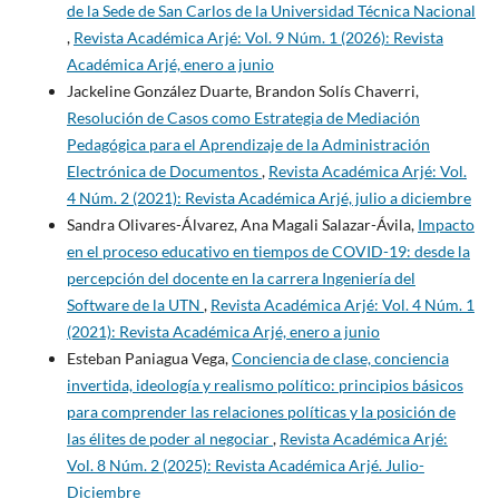
de la Sede de San Carlos de la Universidad Técnica Nacional
,
Revista Académica Arjé: Vol. 9 Núm. 1 (2026): Revista
Académica Arjé, enero a junio
Jackeline González Duarte, Brandon Solís Chaverri,
Resolución de Casos como Estrategia de Mediación
Pedagógica para el Aprendizaje de la Administración
Electrónica de Documentos
,
Revista Académica Arjé: Vol.
4 Núm. 2 (2021): Revista Académica Arjé, julio a diciembre
Sandra Olivares-Álvarez, Ana Magali Salazar-Ávila,
Impacto
en el proceso educativo en tiempos de COVID-19: desde la
percepción del docente en la carrera Ingeniería del
Software de la UTN
,
Revista Académica Arjé: Vol. 4 Núm. 1
(2021): Revista Académica Arjé, enero a junio
Esteban Paniagua Vega,
Conciencia de clase, conciencia
invertida, ideología y realismo político: principios básicos
para comprender las relaciones políticas y la posición de
las élites de poder al negociar
,
Revista Académica Arjé:
Vol. 8 Núm. 2 (2025): Revista Académica Arjé. Julio-
Diciembre