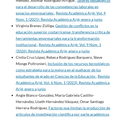
Méndez, Josimar Rodríguez-Arrigue ,
Talleres pedagógicos
para el desarrollo de las competencias laborales en
espacios empresariales
,
Revista Académica Arjé: Vol. 4
Núm. 1 (2021): Revista Académica Arjé, enero a junio
Virginia Brenes-Zúñiga,
Gestión de conflictos en la
educación superior costarricense: transferencia crítica de
herramientas empresariales para la transformación
institucional
,
Revista Académica Arjé: Vol. 9 Núm. 1
(2026): Revista Académica Arjé, enero a junio
Cintia Cruz López, Rebeca Rodríguez Barquero, Steve
Monge Poltronieri,
Inclusión de los recursos tecnológicos
como estrategia para la mejora en el quehacer de los
estudiantes de grado en Ciencias de la Educación
,
Revista
Académica Arjé: Vol. 6 Núm. 1 (2023): Revista Académica
Arjé, enero a junio
Angie Blanco-González, María Gabriela Castillo-
Hernández, Liseth Hernández-Vásquez, Omar Santiago
Herrera-Rodríguez,
Factores que limitan la producción de
artículos de investigación científica por parte académicos