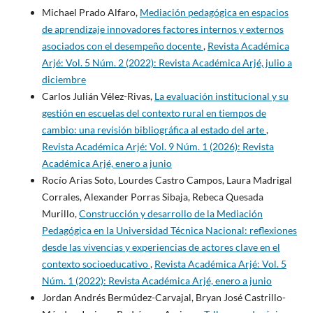
Michael Prado Alfaro,
Mediación pedagógica en espacios
de aprendizaje innovadores factores internos y externos
asociados con el desempeño docente
,
Revista Académica
Arjé: Vol. 5 Núm. 2 (2022): Revista Académica Arjé, julio a
diciembre
Carlos Julián Vélez-Rivas,
La evaluación institucional y su
gestión en escuelas del contexto rural en tiempos de
cambio: una revisión bibliográfica al estado del arte
,
Revista Académica Arjé: Vol. 9 Núm. 1 (2026): Revista
Académica Arjé, enero a junio
Rocío Arias Soto, Lourdes Castro Campos, Laura Madrigal
Corrales, Alexander Porras Sibaja, Rebeca Quesada
Murillo,
Construcción y desarrollo de la Mediación
Pedagógica en la Universidad Técnica Nacional: reflexiones
desde las vivencias y experiencias de actores clave en el
contexto socioeducativo
,
Revista Académica Arjé: Vol. 5
Núm. 1 (2022): Revista Académica Arjé, enero a junio
Jordan Andrés Bermúdez-Carvajal, Bryan José Castrillo-