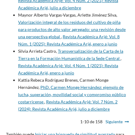
Revista Académica Arjé: Vol. 4 Núm. 2 (2021): Revista
Académica Arjé, julio a diciembre
Maynor Alberto Vargas-Vargas, Arlette Jiménez Silva,
Valorización integral de los residuos del cultivo de piña
para productos de alto valor agregado: una revisión desde
una perspectiva global
,
Revista Académica Arjé: Vol. 8
Núm. 1 (2025): Revista Académica Arjé, enero a junio
Silvia Arrieta Castro,
Transversalización de la Carta de la
Tierra en la Formación Humanística de la Sede Central
,
Revista Académica Arjé: Vol. 4 Núm. 1 (2021): Revista
Académica Arjé, enero a junio
Kattia Rebeca Rodríguez Brenes, Carmen Monge
Hernández,
PhD. Carmen Monge Hernández: ejemplo de
lucha, superación, movilidad social y compromiso público
costarricense
,
Revista Académica Arjé: Vol. 7 Núm. 2
(2024): Revista Académica Arjé, julio a diciembre
1-10 de 158
Siguiente
También puede
Iniciar una búsqueda de similitud avanzada
para