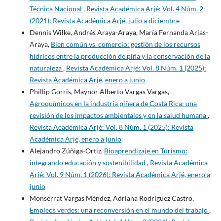
Técnica Nacional
,
Revista Académica Arjé: Vol. 4 Núm. 2
(2021): Revista Académica Arjé, julio a diciembre
Dennis Wilke, Andrés Araya-Araya, María Fernanda Arias-
Araya,
Bien común vs. comercio: gestión de los recursos
hídricos entre la producción de piña y la conservación de la
naturaleza
,
Revista Académica Arjé: Vol. 8 Núm. 1 (2025):
Revista Académica Arjé, enero a junio
Phillip Gorris, Maynor Alberto Vargas Vargas,
Agroquímicos en la industria piñera de Costa Rica: una
revisión de los impactos ambientales y en la salud humana
,
Revista Académica Arjé: Vol. 8 Núm. 1 (2025): Revista
Académica Arjé, enero a junio
Alejandro Zúñiga-Ortiz,
Bioaprendizaje en Turismo:
integrando educación y sostenibilidad
,
Revista Académica
Arjé: Vol. 9 Núm. 1 (2026): Revista Académica Arjé, enero a
junio
Monserrat Vargas Méndez, Adriana Rodríguez Castro,
Empleos verdes: una reconversión en el mundo del trabajo
,