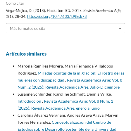
Cómo citar
Vega-Mojica, D. (2018). Hackaton TCU 2017.
Revista Académica Arjé
,
1
(1), 28-34.
https://doi.org/10.47633/k9fksk78
Más formatos de cita
Artículos similares
Marcela Ramírez Morera, María Fernanda Villalobos
Rodríguez,
Miradas ocultas de la migración: El rostro de las
mujeres con discapacidad
,
Revista Académica Arjé: Vol. 8
Núm. 2 (2025): Revista Académica Arjé. Julio-Diciembre
Susanne Schlünder, Karoline Schmidt, Dennis Wilke,
Introducción
,
Revista Académica Arjé: Vol. 8 Núm. 1
(2025): Revista Académica Arjé, enero a junio
Carolina Álvarez Vergnani, Andrés Araya Araya, Marvin
Torres Hernández,
Conceptualización del Centro de
Estudios sobre Desarrollo Sostenible de la Universidad