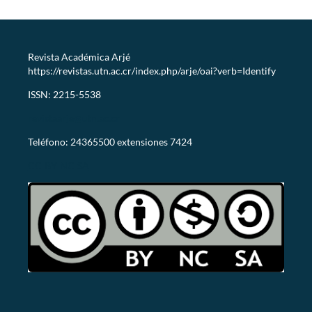
Revista Académica Arjé
https://revistas.utn.ac.cr/index.php/arje/oai?verb=Identify
ISSN: 2215-5538
revistaarje@utn.ac.cr
Teléfono: 24365500 extensiones 7424
CC-BY-NC-SA